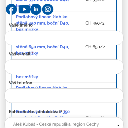
bez mřížky
Podlahový linear. žlab ke
stěně 450 mm, boční D40,
CH 450/2
Kontaktní
Vaše jméno
bez mřížky
formulář
-
Podlahový linear. žlab ke
CZ
stěně 650 mm, boční D40,
CH 650/2
bez mřížky
Váš e-mail
*
Podlahový linear. žlab ke
stěně 750 mm, boční D40,
CH 750/2
bez mřížky
Váš telefon
Podlahový linear. žlab ke
stěně 850 mm, boční D40,
CH 850/2
bez mřížky
Podlahový linear. žlab 350
Koho chcete kontaktovat?
*
mm,boční D40,klasik/floor
CH 350 K
lesk