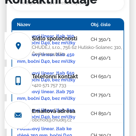
Název
Obj. číslo
Podlahový linear. žlab 350
Sídlo společnosti
CH 350/1
mm, boční D40, bez mřížky
CHUDĚJ, s.r.o., 756 62 Hutisko-Solanec 310,
Česká republika
Podlahový linear. žlab 450
CH 450/1
mm, boční D40, bez mřížky
Podlahový linear. žlab 650
Telefonní kontakt
CH 650/1
mm, boční D40, bez mřížky
+420 571 757 733
Podlahový linear. žlab 750
CH 750/1
mm, boční D40, bez mřížky
Podlahový linear. žlab 850
Emailová adresa
CH 850/1
mm, boční D40, bez mřížky
obchod@chudej.cz
Podlahový linear. žlab ke
stěně 350 mm, boční D40,
CH 350/2