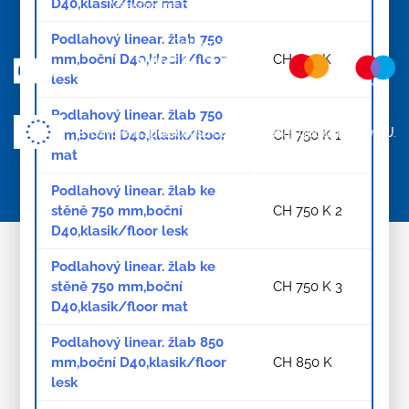
D40,klasik/floor mat
Všeobecné obchodní podmínky
Zásady zpracování osobních údajů
Podlahový linear. žlab 750
Reklamace
mm,boční D40,klasik/floor
CH 750 K
lesk
Podlahový linear. žlab 750
mm,boční D40,klasik/floor
CH 750 K 1
mat
Tvorba webových stránek:
ImperialMedia
© Copyright 2026
Podlahový linear. žlab ke
stěně 750 mm,boční
CH 750 K 2
D40,klasik/floor lesk
Podlahový linear. žlab ke
stěně 750 mm,boční
CH 750 K 3
D40,klasik/floor mat
Podlahový linear. žlab 850
mm,boční D40,klasik/floor
CH 850 K
lesk