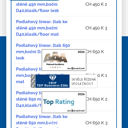
stěně 450 mm,boční
CH 450 K 2
D40,klasik/floor lesk
Podlahový linear. žlab ke
stěně 450 mm,boční
CH 450 K 3
D40,klasik/floor mat
Podlahový linear. žlab 650
mm,boční D40,klasik/floor
CH 650 K
lesk
Podlahový linear. žlab 650
mm,boční D40,klasik/floor
CH 650 K 1
mat
Podlahový linear. žlab ke
stěně 650 mm,boční
CH 650 K 2
D40,klasik/floor lesk
Podlahový linear. žlab ke
stěně 650 mm,boční
CH 650 K 3
Doprava a platba