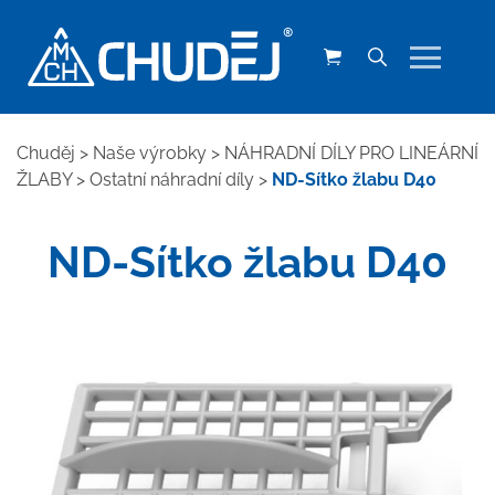
Chuděj
>
Naše výrobky
>
NÁHRADNÍ DÍLY PRO LINEÁRNÍ
ŽLABY
>
Ostatní náhradní díly
>
ND-Sítko žlabu D40
ND-Sítko žlabu D40