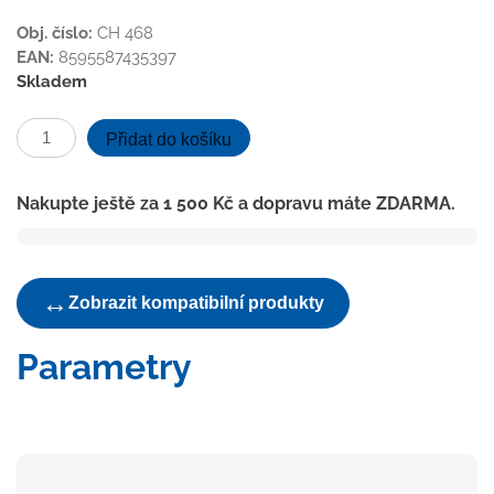
Obj. číslo:
CH 468
EAN:
8595587435397
Skladem
ND-
Přidat do košíku
Sítko
žlabu
Nakupte ještě za
1 500
Kč
a dopravu máte ZDARMA.
D40
množství
↔
Zobrazit kompatibilní produkty
Parametry