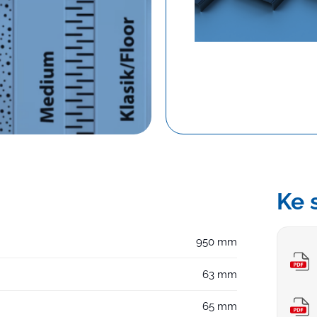
Dlo
Ke 
950 mm
63 mm
65 mm