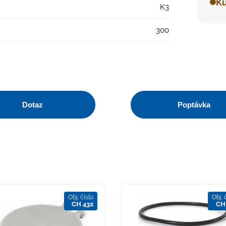
Ku
K3
300
Dotaz
Poptávka
Obj. číslo
Obj. 
CH 432
CH