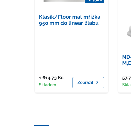
Klasik/Floor mat mřížka
950 mm do linear. žlabu
ND-
M,D
Cena
Cen
1 614.73
Kč
57.
Zobrazit
Dostupnost
Dost
Skladem
Skl