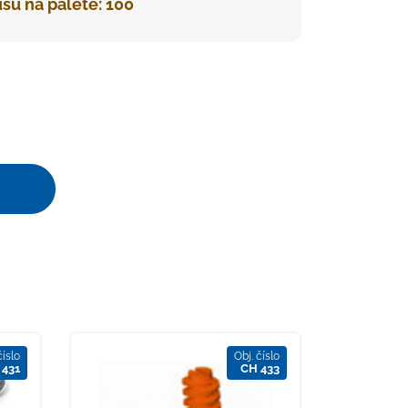
sů na paletě: 100
číslo
Obj. číslo
 431
CH 433