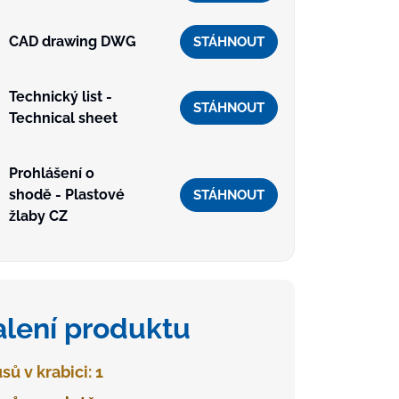
CAD drawing DWG
STÁHNOUT
Technický list -
STÁHNOUT
Technical sheet
Prohlášení o
shodě - Plastové
STÁHNOUT
žlaby CZ
alení produktu
sů v krabici: 1