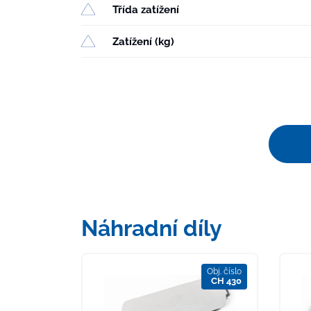
Třída zatížení
Zatížení (kg)
Náhradní díly
Obj. číslo
CH 430