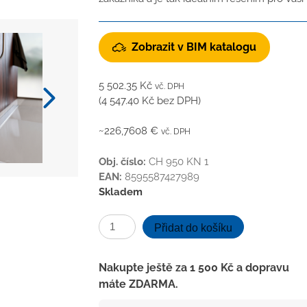
Zobrazit v BIM katalogu
5 502.35
Kč
vč. DPH
(
4 547.40
Kč
bez DPH)
~226,7608 €
vč. DPH
Obj. číslo:
CH 950 KN 1
EAN:
8595587427989
Skladem
Podlahový
Přidat do košíku
linear.
žlab
Nakupte ještě za
1 500
Kč
a dopravu
950
máte ZDARMA.
mm,boční
D40,klasik/floor