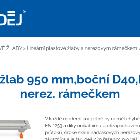
VÉ ŽLABY
>
Lineární plastové žlaby s nerezovým rámečkem
 žlab 950 mm,boční D40,
nerez. rámečkem
V každé moderní koupelně by neměl chybět 
EN 1253 a díky unikátnímu protizápachovém
průtoku, široké škále nadčasových nerezov
zákazníka a je tak ideálním řešením pro vaši