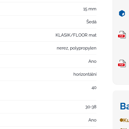
15 mm
Šedá
KLASIK/FLOOR mat
nerez, polypropylen
Ano
horizontální
40
B
30-38
Ku
Ano