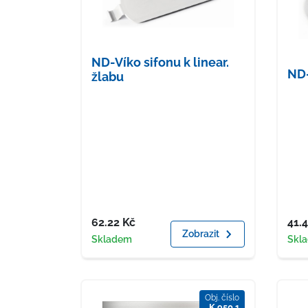
ND-Víko sifonu k linear.
ND-
žlabu
Cena
Cen
62.22
Kč
41.
Zobrazit
Dostupnost
Dost
Skladem
Skl
Obj. číslo
K 950 1