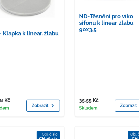
ND-Těsnění pro víko
sifonu k linear. žlabu
90x3,5
 Klapka k linear. žlabu
a
Cena
48
Kč
35.55
Kč
Zobrazit
Zobrazit
upnost
Dostupnost
adem
Skladem
Obj. číslo
Obj. 
CH 463/1
CH 