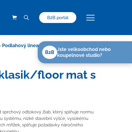
B2B portál
>
Podlahový linear. žlab 950 mm,boční
Jste velkoobchod nebo
B2B
koupelnové studio?
klasik/floor mat s
sprchový odtokový žlab, který splňuje normu
u systému, nízké stavební výšce, vysokému
ých mřížek, splňuje požadavky náročného
 koupelnu.