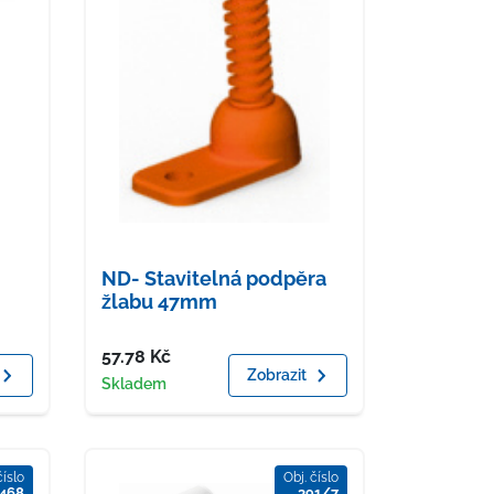
ND- Stavitelná podpěra
žlabu 47mm
Cena
57.78
Kč
Zobrazit
Dostupnost
Skladem
číslo
Obj. číslo
468
391/7