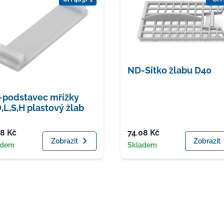
ND-Sítko žlabu D40
podstavec mřížky
,L,S,H plastový žlab
a
Cena
78
Kč
74.08
Kč
Zobrazit
Zobrazit
upnost
Dostupnost
adem
Skladem