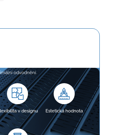
e na míru
, aby přesně odpovídaly požadavkům
ptimální odvodnění.
lexibilita v designu
Estetická hodnota