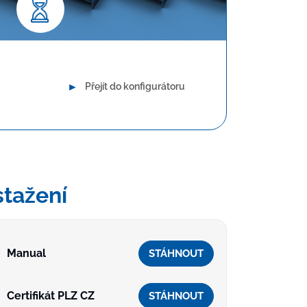
uhodobá spolehlivost
►
Přejít do konfigurátoru
stažení
Manual
STÁHNOUT
Certifikát PLZ CZ
STÁHNOUT