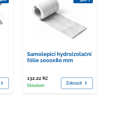
Samolepící hydroizolační
fólie 1000x80 mm
Cena
132.22
Kč
Zobrazit
Dostupnost
Skladem