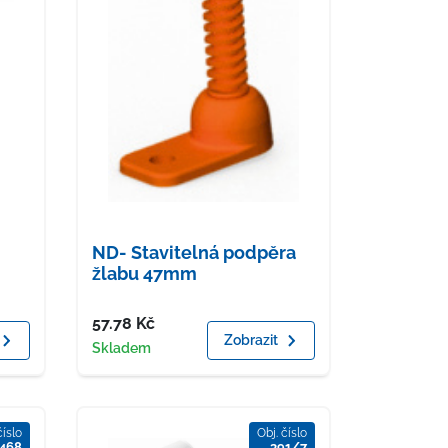
ND- Stavitelná podpěra
žlabu 47mm
Cena
57.78
Kč
Zobrazit
Dostupnost
Skladem
číslo
Obj. číslo
468
391/7