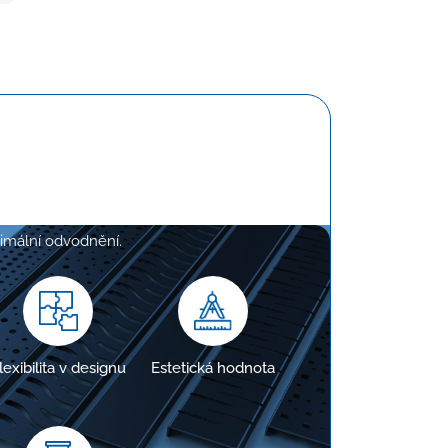
e na míru
, aby přesně odpovídaly požadavkům
ptimální odvodnění.
lexibilita v designu
Estetická hodnota