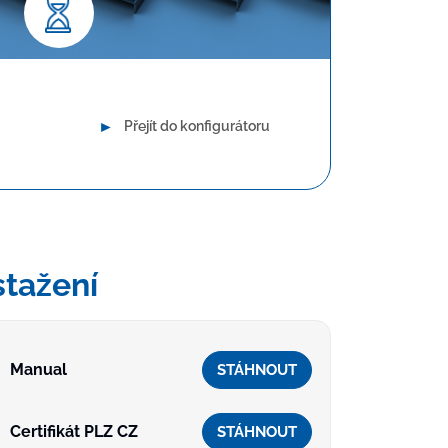
uhodobá spolehlivost
►
Přejít do konfigurátoru
stažení
Manual
STÁHNOUT
Certifikát PLZ CZ
STÁHNOUT