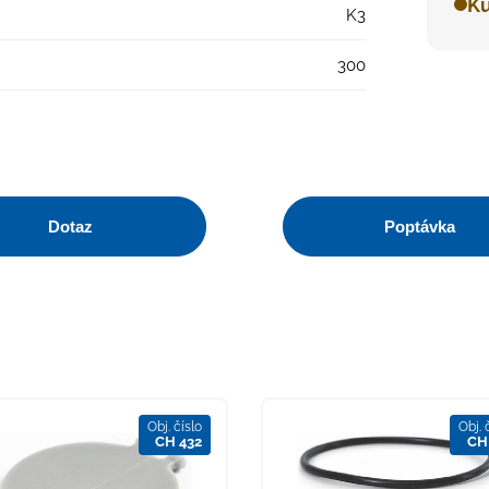
Ku
K3
300
Dotaz
Poptávka
Obj. číslo
Obj. 
CH 432
CH