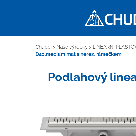
Chuděj
>
Naše výrobky
>
LINEÁRNÍ PLASTO
D40,medium mat s nerez. rámečkem
Podlahový line