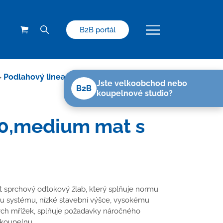
B2B portál
>
Podlahový linear. žlab 550 mm,boční
Jste velkoobchod nebo
B2B
koupelnové studio?
40,medium mat s
sprchový odtokový žlab, který splňuje normu
u systému, nízké stavební výšce, vysokému
ých mřížek, splňuje požadavky náročného
 koupelnu.