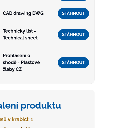
CAD drawing DWG
STÁHNOUT
Technický list -
STÁHNOUT
Technical sheet
Prohlášení o
shodě - Plastové
STÁHNOUT
žlaby CZ
alení produktu
sů v krabici: 1