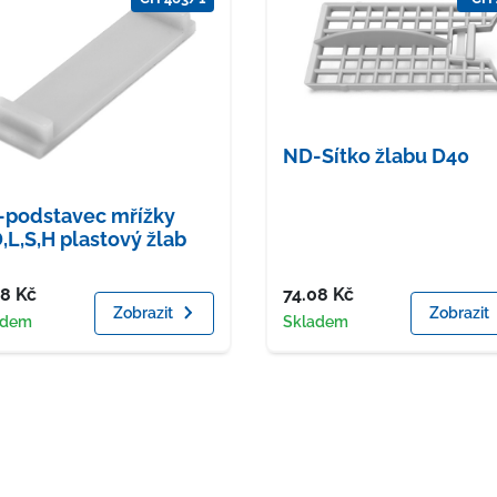
ND-Sítko žlabu D40
podstavec mřížky
,L,S,H plastový žlab
a
Cena
78
Kč
74.08
Kč
Zobrazit
Zobrazit
upnost
Dostupnost
adem
Skladem