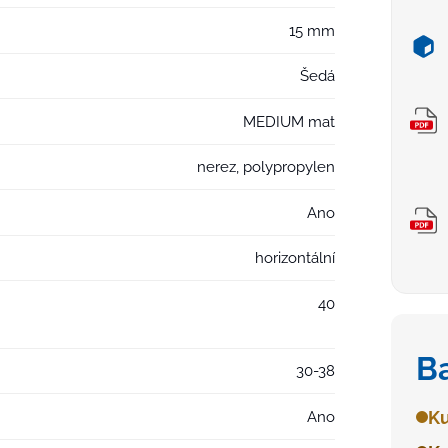
15 mm
Šedá
MEDIUM mat
nerez, polypropylen
Ano
horizontální
40
B
30-38
Ku
Ano