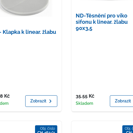
ND-Těsnění pro víko
sifonu k linear. žlabu
90x3,5
 Klapka k linear. žlabu
a
Cena
48
Kč
35.55
Kč
Zobrazit
Zobrazit
upnost
Dostupnost
adem
Skladem
Obj. číslo
Obj. 
CH 463/1
CH 