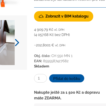
Zobrazit v BIM katalogu
4 909.79
Kč
vč. DPH
(
4 057.68
Kč
bez DPH)
~202,8001 €
vč. DPH
Obj. číslo:
CH 550 MN 1
EAN:
8595587427682
Skladem
Podlahový
Přidat do košíku
linear.
žlab
Nakupte ještě za
1 500
Kč
a dopravu
550
máte ZDARMA.
mm,boční
D40,medium