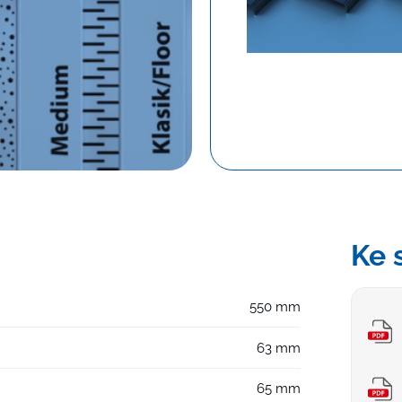
Dlo
Ke 
550 mm
63 mm
65 mm