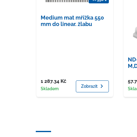
Medium mat mřížka 550
mm do linear. žlabu
ND-
M,D
Cena
Cen
1 287.34
Kč
57.
Zobrazit
Dostupnost
Dost
Skladem
Skl