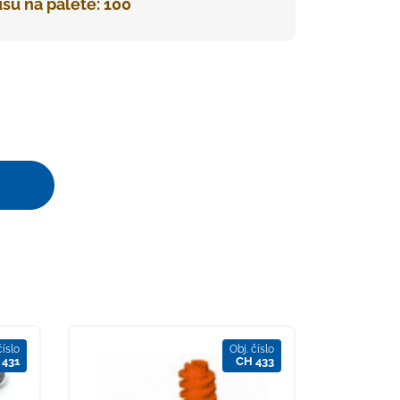
sů na paletě: 100
číslo
Obj. číslo
 431
CH 433