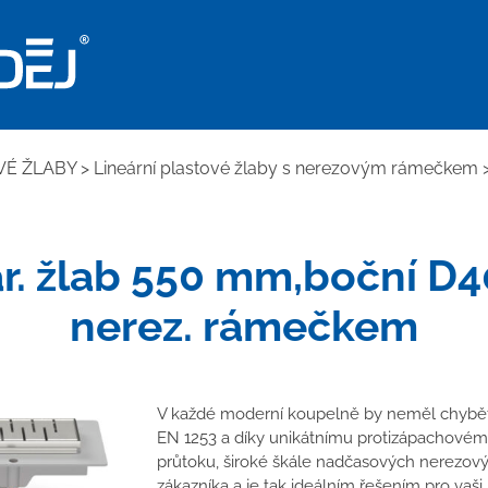
VÉ ŽLABY
>
Lineární plastové žlaby s nerezovým rámečkem
ar. žlab 550 mm,boční D
nerez. rámečkem
V každé moderní koupelně by neměl chybět 
EN 1253 a díky unikátnímu protizápachovém
průtoku, široké škále nadčasových nerezov
zákazníka a je tak ideálním řešením pro vaši