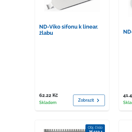
ND-Víko sifonu k linear.
ND-
žlabu
Cena
Cen
62.22
Kč
41.
Zobrazit
Dostupnost
Dost
Skladem
Skl
Obj. číslo
M 550 1