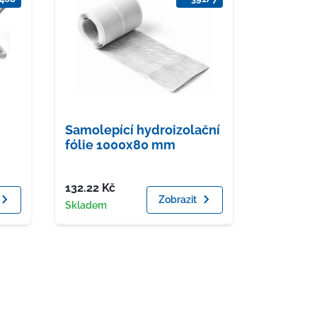
Samolepící hydroizolační
fólie 1000x80 mm
Cena
132.22
Kč
Zobrazit
Dostupnost
Skladem