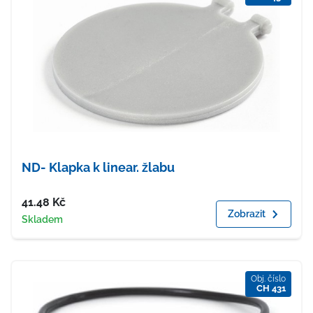
ND- Klapka k linear. žlabu
Cena
41.48
Kč
Zobrazit
Dostupnost
Skladem
Obj. číslo
CH 431