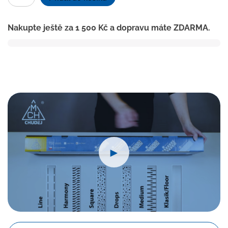
linear.
žlab
Nakupte ještě za
1 500
Kč
a dopravu máte ZDARMA.
ke
stěně
350
mm,boční
D40,square
lesk
množství
►