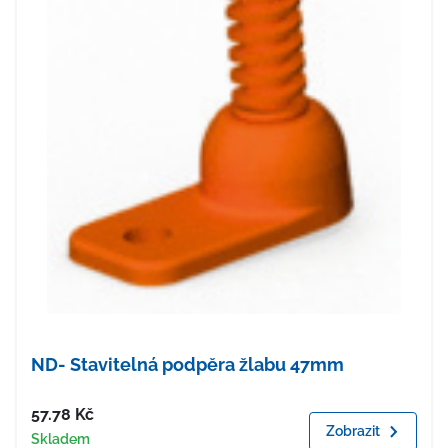
ND- Stavitelná podpěra žlabu 47mm
Cena
57.78
Kč
Zobrazit
Dostupnost
Skladem