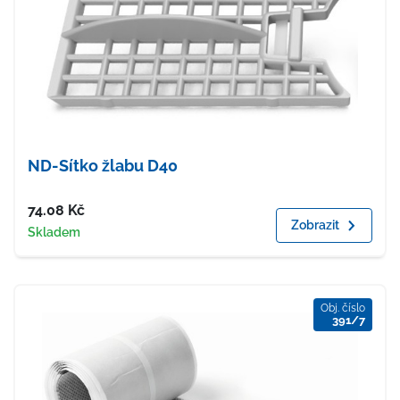
ND-Sítko žlabu D40
Cena
74.08
Kč
Zobrazit
Dostupnost
Skladem
Obj. číslo
391/7