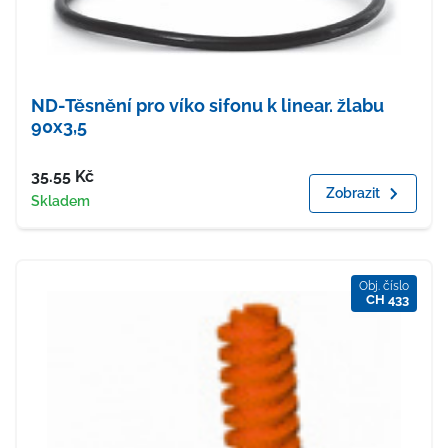
ND-Těsnění pro víko sifonu k linear. žlabu
90x3,5
Cena
35.55
Kč
Zobrazit
Dostupnost
Skladem
Obj. číslo
CH 433