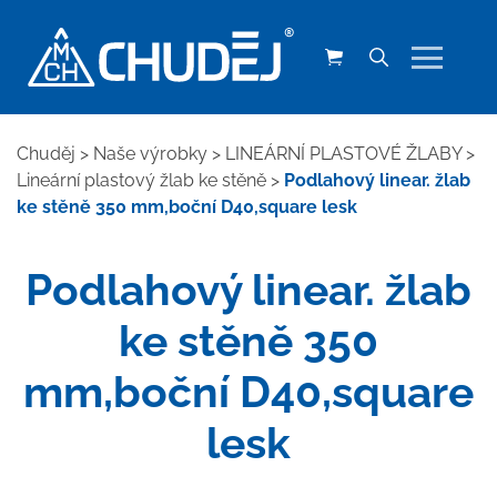
Chuděj
>
Naše výrobky
>
LINEÁRNÍ PLASTOVÉ ŽLABY
>
Lineární plastový žlab ke stěně
>
Podlahový linear. žlab
ke stěně 350 mm,boční D40,square lesk
Podlahový linear. žlab
ke stěně 350
mm,boční D40,square
lesk