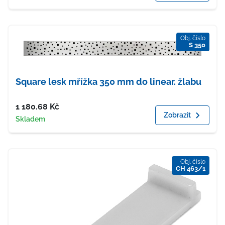
Obj. číslo
S 350
Square lesk mřížka 350 mm do linear. žlabu
Cena
1 180.68
Kč
Zobrazit
Dostupnost
Skladem
Obj. číslo
CH 463/1