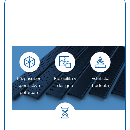
Konfigurace na míru
Žlaby jsou navrženy tak, aby přesně odpovídaly
požadavkům projektu, což zajišťuje optimální
odvodnění.
Přizpůsobení
Flexibilita v
Estetická
specifickým
designu
hodnota
potřebám
Dlouhodobá spolehlivost