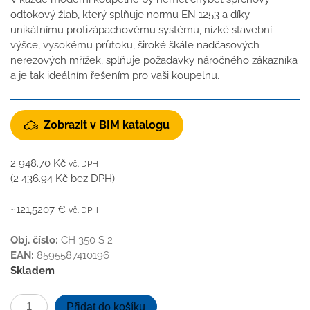
odtokový žlab, který splňuje normu EN 1253 a díky
unikátnímu protizápachovému systému, nízké stavební
výšce, vysokému průtoku, široké škále nadčasových
nerezových mřížek, splňuje požadavky náročného zákazníka
a je tak ideálním řešením pro vaši koupelnu.
Zobrazit v BIM katalogu
2 948.70
Kč
vč. DPH
(
2 436.94
Kč
bez DPH)
~121,5207 €
vč. DPH
Obj. číslo:
CH 350 S 2
EAN:
8595587410196
Skladem
Podlahový
Přidat do košíku