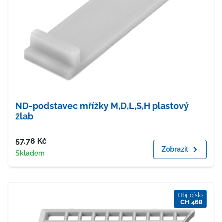
ND-podstavec mřížky M,D,L,S,H plastový
žlab
Cena
57.78
Kč
Zobrazit
Dostupnost
Skladem
Obj. číslo
CH 468