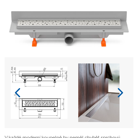
V každé moderní koupelně by neměl chybět sprchový