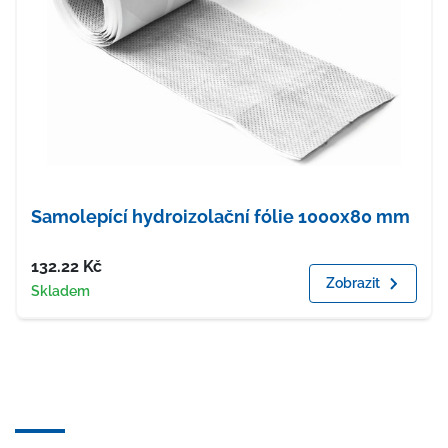
Samolepící hydroizolační fólie 1000x80 mm
Cena
132.22
Kč
Zobrazit
Dostupnost
Skladem