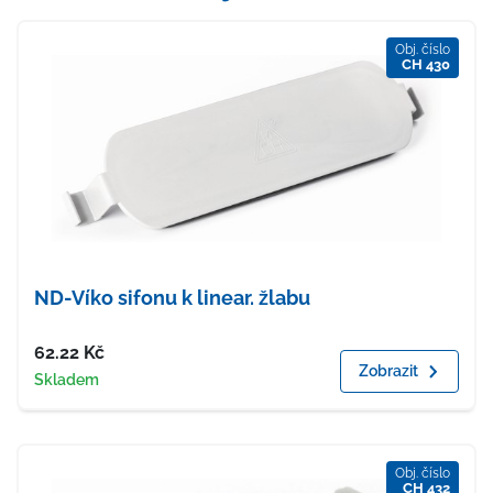
Obj. číslo
CH 430
ND-Víko sifonu k linear. žlabu
Cena
62.22
Kč
Zobrazit
Dostupnost
Skladem
Obj. číslo
CH 432