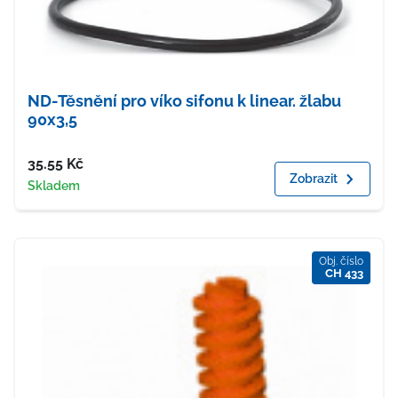
ND-Těsnění pro víko sifonu k linear. žlabu
90x3,5
Cena
35.55
Kč
Zobrazit
Dostupnost
Skladem
Obj. číslo
CH 433