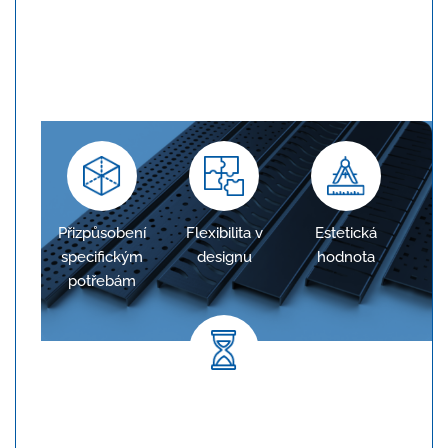
Konfigurace na míru
Žlaby jsou navrženy tak, aby přesně odpovídaly
požadavkům projektu, což zajišťuje optimální
odvodnění.
Přizpůsobení
Flexibilita v
Estetická
specifickým
designu
hodnota
potřebám
Dlouhodobá spolehlivost