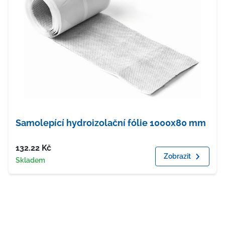
Samolepící hydroizolační fólie 1000x80 mm
Cena
132.22
Kč
Zobrazit
Dostupnost
Skladem