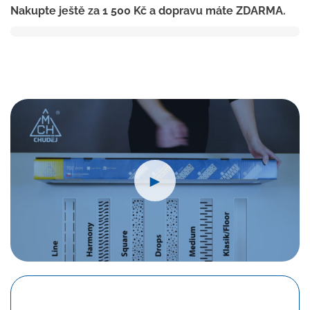
Nakupte ještě za
1 500
Kč
a dopravu máte ZDARMA.
850
mm,boční
D40,klasik/floor
lesk
s
nerez.
rámečkem
množství
►