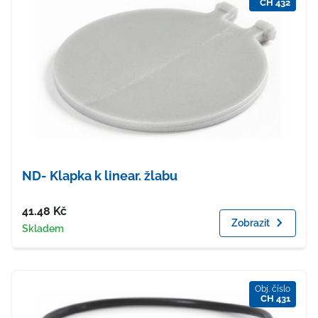
CH 432
ND- Klapka k linear. žlabu
Cena
41.48
Kč
Zobrazit
Dostupnost
Skladem
Obj. číslo
CH 431