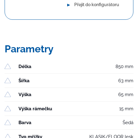
►
Přejít do konfigurátoru
Parametry
Délka
850 mm
Šířka
63 mm
Výška
65 mm
Výška rámečku
15 mm
Barva
Šedá
Typ mřížky
KLASIK/FLOOR lesk