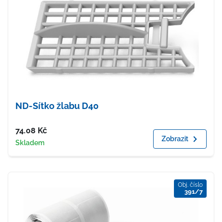
ND-Sítko žlabu D40
Cena
74.08
Kč
Zobrazit
Dostupnost
Skladem
Obj. číslo
391/7