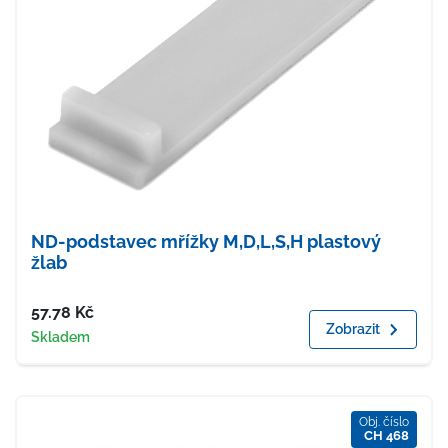
ND-podstavec mřížky M,D,L,S,H plastový
žlab
Cena
57.78
Kč
Zobrazit
Dostupnost
Skladem
Obj. číslo
CH 468