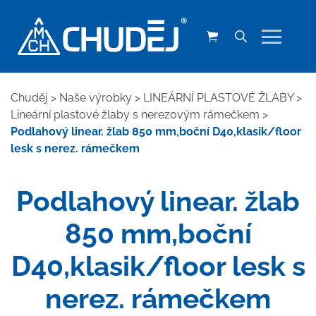
Chuděj
>
Naše výrobky
>
LINEÁRNÍ PLASTOVÉ ŽLABY
>
Lineární plastové žlaby s nerezovým rámečkem
>
Podlahový linear. žlab 850 mm,boční D40,klasik/floor
lesk s nerez. rámečkem
Podlahový linear. žlab
850 mm,boční
D40,klasik/floor lesk s
nerez. rámečkem