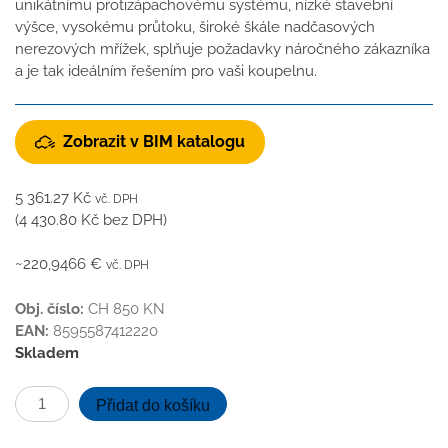
unikátnímu protizápachovému systému, nízké stavební
výšce, vysokému průtoku, široké škále nadčasových
nerezových mřížek, splňuje požadavky náročného zákazníka
a je tak ideálním řešením pro vaši koupelnu.
Zobrazit v BIM katalogu
5 361.27
Kč
vč. DPH
(
4 430.80
Kč
bez DPH)
~220,9466 €
vč. DPH
Obj. číslo:
CH 850 KN
EAN:
8595587412220
Skladem
Podlahový
Přidat do košíku
linear.
žlab