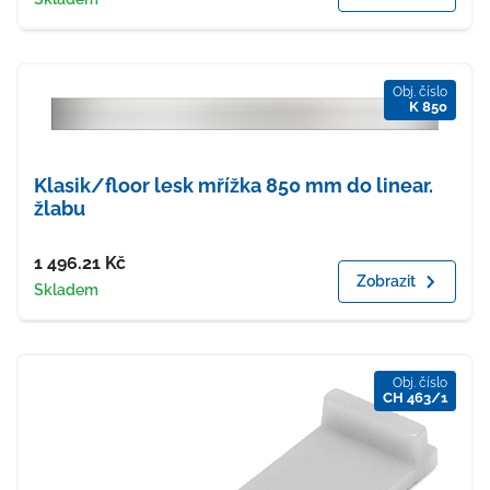
Obj. číslo
K 850
Klasik/floor lesk mřížka 850 mm do linear.
žlabu
Cena
1 496.21
Kč
Zobrazit
Dostupnost
Skladem
Obj. číslo
CH 463/1