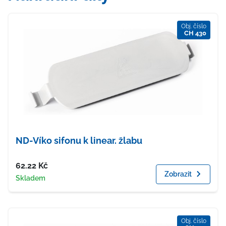
Obj. číslo
CH 430
ND-Víko sifonu k linear. žlabu
Cena
62.22
Kč
Zobrazit
Dostupnost
Skladem
Obj. číslo