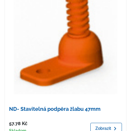
ND- Stavitelná podpěra žlabu 47mm
Cena
57.78
Kč
Zobrazit
Dostupnost
Skladem