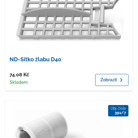
ND-Sítko žlabu D40
Cena
74.08
Kč
Zobrazit
Dostupnost
Skladem
Obj. číslo
391/7