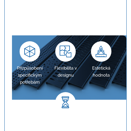
Konfigurace na míru
Žlaby jsou navrženy tak, aby přesně odpovídaly
požadavkům projektu, což zajišťuje optimální
odvodnění.
Přizpůsobení
Flexibilita v
Estetická
specifickým
designu
hodnota
potřebám
Dlouhodobá spolehlivost