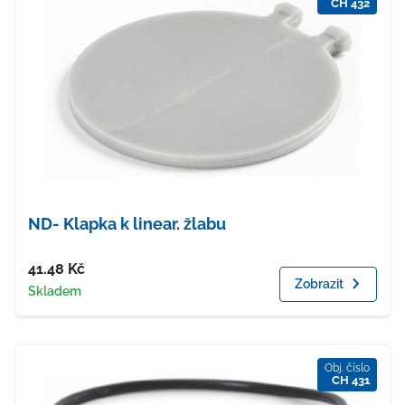
CH 432
ND- Klapka k linear. žlabu
Cena
41.48
Kč
Zobrazit
Dostupnost
Skladem
Obj. číslo
CH 431