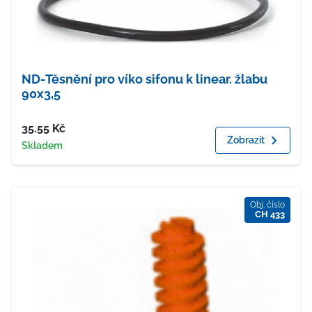
ND-Těsnění pro víko sifonu k linear. žlabu
90x3,5
Cena
35.55
Kč
Zobrazit
Dostupnost
Skladem
Obj. číslo
CH 433