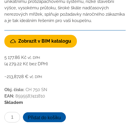
unikátnímu protizápachovému systému, nízké stavební
výšce, vysokému průtoku, široké škále nadčasových
nerezových mřížek, splňuje požadavky náročného zákazníka
a je tak ideálním řešením pro vaši koupelnu.
Zobrazit v BIM katalogu
5 177.86
Kč
vč. DPH
(
4 279.22
Kč
bez DPH)
~213,8728 €
vč. DPH
Obj. číslo:
CH 750 SN
EAN:
8595587411810
Skladem
Podlahový
Přidat do košíku
linear.
žlab