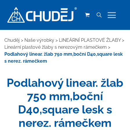
Chuděj
>
Naše výrobky
>
LINEÁRNÍ PLASTOVÉ ŽLABY
>
Lineární plastové žlaby s nerezovým rámečkem
>
Podlahový linear. žlab 750 mm,boční D40,square lesk
s nerez. rámečkem
Podlahový linear. žlab
750 mm,boční
D40,square lesk s
nerez. rámečkem