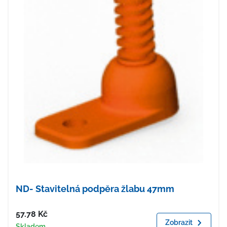
ND- Stavitelná podpěra žlabu 47mm
Cena
57.78
Kč
Zobrazit
Dostupnost
Skladem