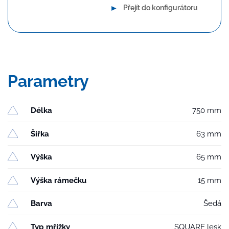
►
Přejít do konfigurátoru
Parametry
Délka
750 mm
Šířka
63 mm
Výška
65 mm
Výška rámečku
15 mm
Barva
Šedá
Typ mřížky
SQUARE lesk