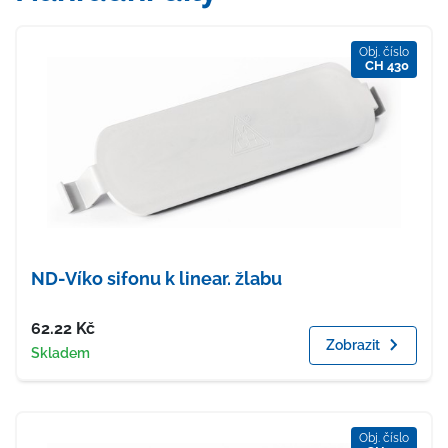
Obj. číslo
CH 430
ND-Víko sifonu k linear. žlabu
Cena
62.22
Kč
Zobrazit
Dostupnost
Skladem
Obj. číslo