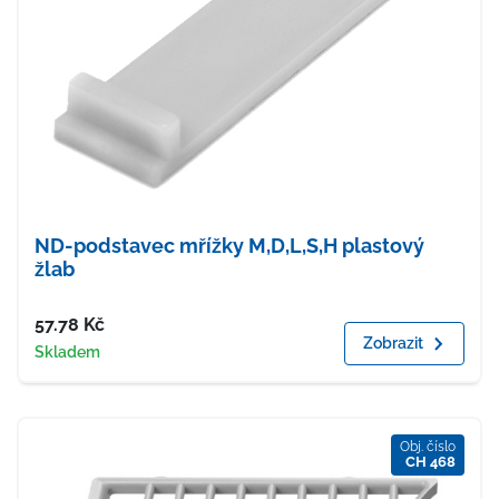
ND-podstavec mřížky M,D,L,S,H plastový
žlab
Cena
57.78
Kč
Zobrazit
Dostupnost
Skladem
Obj. číslo
CH 468