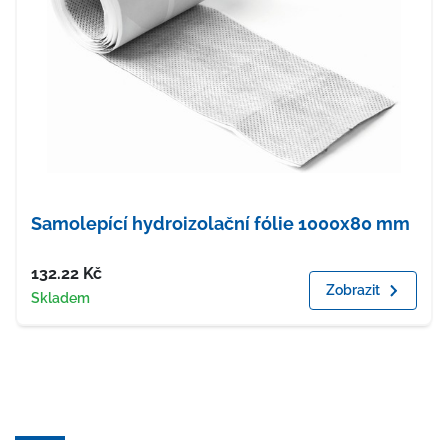
Samolepící hydroizolační fólie 1000x80 mm
Cena
132.22
Kč
Zobrazit
Dostupnost
Skladem