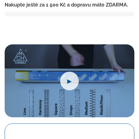
Nakupte ještě za
1 500
Kč
a dopravu máte ZDARMA.
750
mm,boční
D40,square
lesk
s
nerez.
rámečkem
množství
►