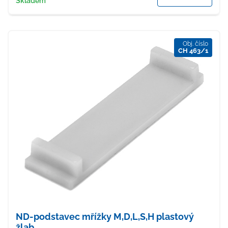
Skladem
Obj. číslo
CH 463/1
ND-podstavec mřížky M,D,L,S,H plastový
žlab