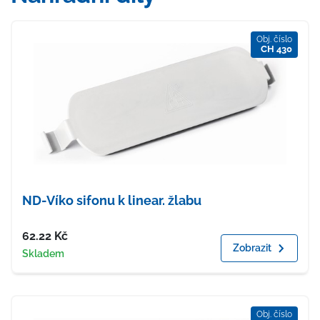
Obj. číslo
CH 430
ND-Víko sifonu k linear. žlabu
Cena
62.22
Kč
Zobrazit
Dostupnost
Skladem
Obj. číslo