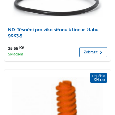
ND-Těsnění pro víko sifonu k linear. žlabu
90x3,5
Cena
35.55
Kč
Zobrazit
Dostupnost
Skladem
Obj. číslo
CH 433