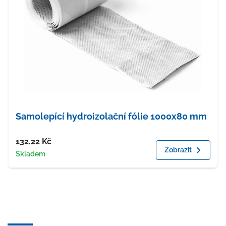
Samolepící hydroizolační fólie 1000x80 mm
Cena
132.22
Kč
Zobrazit
Dostupnost
Skladem