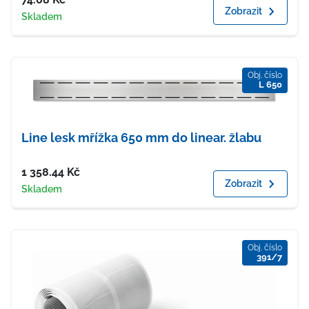
Zobrazit
Dostupnost
Skladem
Obj. číslo
L 650
Line lesk mřížka 650 mm do linear. žlabu
Cena
1 358.44
Kč
Zobrazit
Dostupnost
Skladem
Obj. číslo
391/7