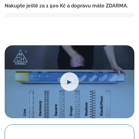
Nakupte ještě za
1 500
Kč
a dopravu máte ZDARMA.
650
mm,boční
D40,line
lesk
s
nerez.
rámečkem
množství
►