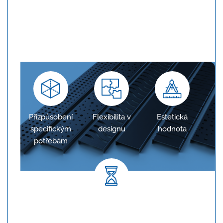
Konfigurace na míru
Žlaby jsou navrženy tak, aby přesně odpovídaly
požadavkům projektu, což zajišťuje optimální
odvodnění.
Přizpůsobení
Flexibilita v
Estetická
specifickým
designu
hodnota
potřebám
Dlouhodobá spolehlivost