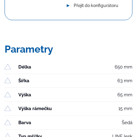
►
Přejít do konfigurátoru
Parametry
Délka
650 mm
Šířka
63 mm
Výška
65 mm
Výška rámečku
15 mm
Barva
Šedá
Typ mřížky
LINE lesk