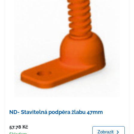
ND- Stavitelná podpěra žlabu 47mm
Cena
57.78
Kč
Zobrazit
Dostupnost