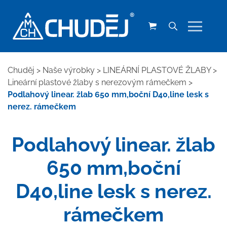
Chuděj
>
Naše výrobky
>
LINEÁRNÍ PLASTOVÉ ŽLABY
>
Lineární plastové žlaby s nerezovým rámečkem
>
Podlahový linear. žlab 650 mm,boční D40,line lesk s
nerez. rámečkem
Podlahový linear. žlab
650 mm,boční
D40,line lesk s nerez.
rámečkem