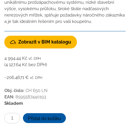
unikátnímu protizápachovému systému, nízké stavební
výšce, vysokému průtoku, široké škále nadčasových
nerezových mřížek, splňuje požadavky náročného zákazníka
a je tak ideálním řešením pro vaši koupelnu.
Zobrazit v BIM katalogu
4 994.44
Kč
vč. DPH
(
4 127.64
Kč
bez DPH)
~206,4671 €
vč. DPH
Obj. číslo:
CH 650 LN
EAN:
8595587440193
Skladem
Podlahový
Přidat do košíku
linear.
žlab