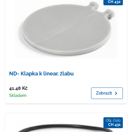
CH 432
ND- Klapka k linear. žlabu
Cena
41.48
Kč
Zobrazit
Dostupnost
Skladem
Obj. číslo
CH 431