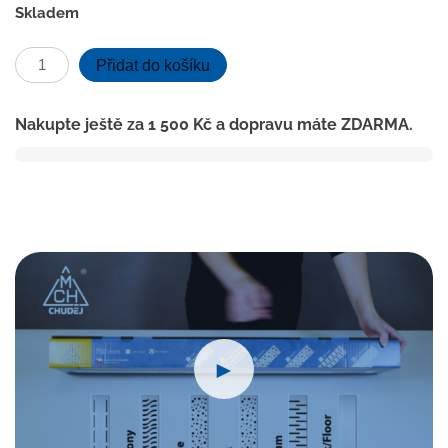
Skladem
Podlahový
Přidat do košíku
linear.
žlab
Nakupte ještě za
1 500
Kč
a dopravu máte ZDARMA.
ke
stěně
350
mm,boční
D40,medium
mat
s
nerez.
rámečkem
množství
►