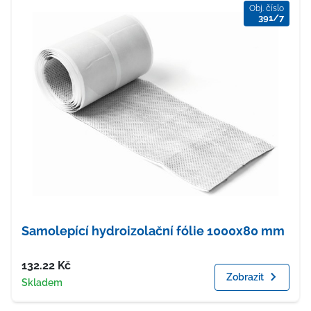
Obj. číslo
391/7
Samolepící hydroizolační fólie 1000x80 mm
Cena
132.22
Kč
Zobrazit
Dostupnost
Skladem