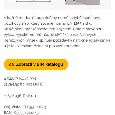
V každé moderní koupelně by neměl chybět sprchový
odtokový žlab, který splňuje normu EN 1253 a díky
unikátnímu protizápachovému systému, nízké stavební
výšce, vysokému průtoku, široké škále nadčasových
nerezových mřížek, splňuje požadavky náročného zákazníka
a je tak ideálním řešením pro vaši koupelnu.
Zobrazit v BIM katalogu
4 542.97
Kč
vč. DPH
(
3 754.52
Kč
bez DPH)
~187,8036 €
vč. DPH
Obj. číslo:
CH 350 MN 3
EAN:
8595587412732