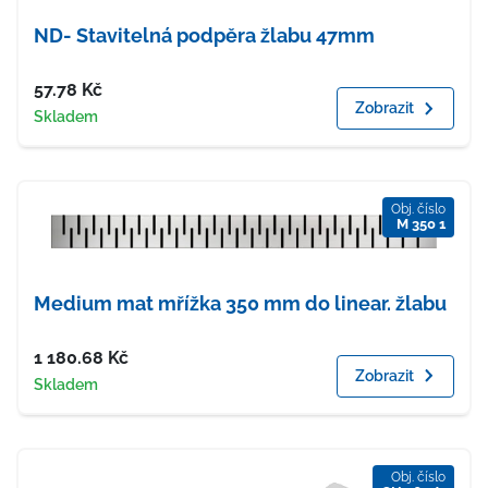
ND- Stavitelná podpěra žlabu 47mm
Cena
57.78
Kč
Zobrazit
Dostupnost
Skladem
Obj. číslo
M 350 1
Medium mat mřížka 350 mm do linear. žlabu
Cena
1 180.68
Kč
Zobrazit
Dostupnost
Skladem
Obj. číslo