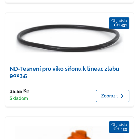
Obj. číslo
CH 431
ND-Těsnění pro víko sifonu k linear. žlabu
90x3,5
Cena
35.55
Kč
Zobrazit
Dostupnost
Skladem
Obj. číslo
CH 433