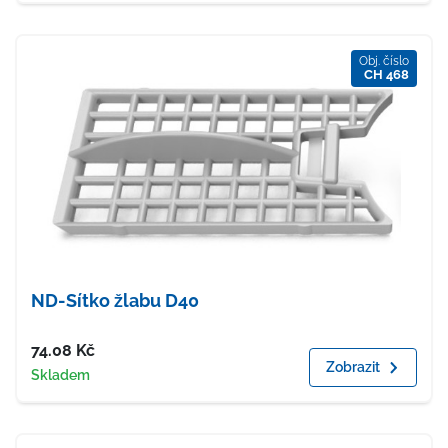
Obj. číslo
CH 468
ND-Sítko žlabu D40
Cena
74.08
Kč
Zobrazit
Dostupnost
Skladem