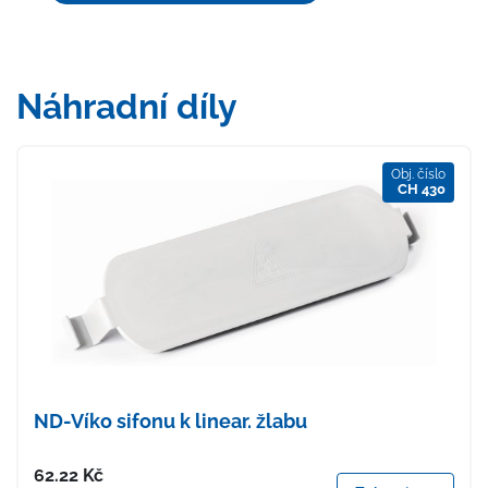
Náhradní díly
Obj. číslo
CH 430
ND-Víko sifonu k linear. žlabu
Cena
62.22
Kč