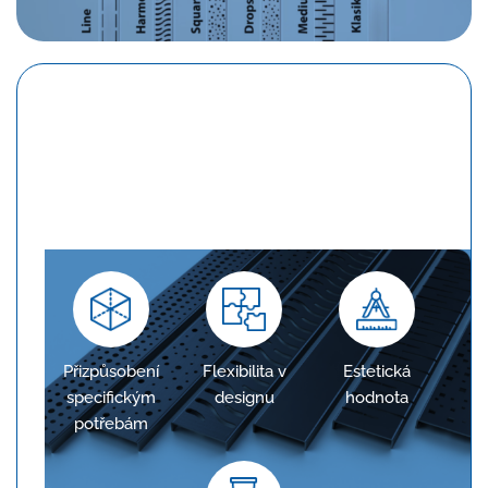
Konfigurace na míru
Žlaby jsou navrženy tak, aby přesně odpovídaly
požadavkům projektu, což zajišťuje optimální
odvodnění.
Přizpůsobení
Flexibilita v
Estetická
specifickým
designu
hodnota
potřebám