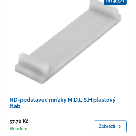
CH 463/1
ND-podstavec mřížky M,D,L,S,H plastový
žlab
Cena
57.78
Kč
Zobrazit
Dostupnost
Skladem