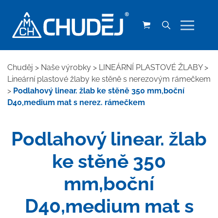
Chuděj
>
Naše výrobky
>
LINEÁRNÍ PLASTOVÉ ŽLABY
>
Lineární plastové žlaby ke stěně s nerezovým rámečkem
>
Podlahový linear. žlab ke stěně 350 mm,boční
D40,medium mat s nerez. rámečkem
Podlahový linear. žlab
ke stěně 350
mm,boční
D40,medium mat s