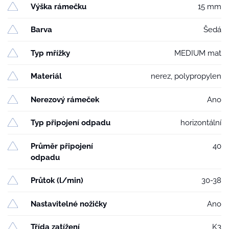
Výška rámečku
15 mm
Barva
Šedá
Typ mřížky
MEDIUM mat
Materiál
nerez, polypropylen
Nerezový rámeček
Ano
Typ připojení odpadu
horizontální
Průměr připojení
40
odpadu
Průtok (l/min)
30-38
Nastavitelné nožičky
Ano
Třída zatížení
K3