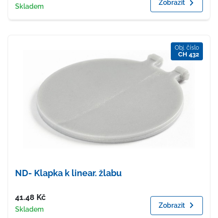
Zobrazit
Dostupnost
Skladem
Obj. číslo
CH 432
ND- Klapka k linear. žlabu
Cena
41.48
Kč
Zobrazit
Dostupnost
Skladem