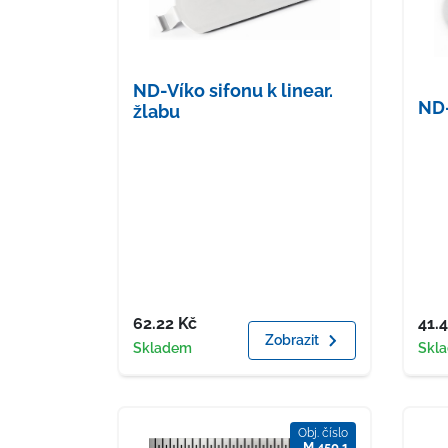
ND-Víko sifonu k linear.
ND-
žlabu
Cena
Cen
62.22
Kč
41.
Zobrazit
Dostupnost
Dost
Skladem
Skl
Obj. číslo
M 450 1