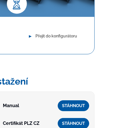
uhodobá spolehlivost
►
Přejít do konfigurátoru
stažení
Manual
STÁHNOUT
Certifikát PLZ CZ
STÁHNOUT