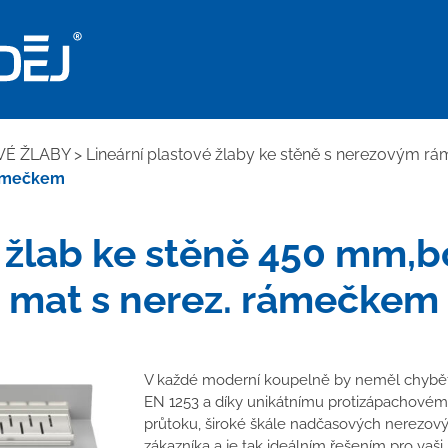
VÉ ŽLABY
>
Lineární plastové žlaby ke stěně s nerezovým 
rámečkem
. žlab ke stěně 450 mm
mat s nerez. rámečkem
V každé moderní koupelně by neměl chybět 
EN 1253 a díky unikátnímu protizápachovém
průtoku, široké škále nadčasových nerezov
zákazníka a je tak ideálním řešením pro vaši