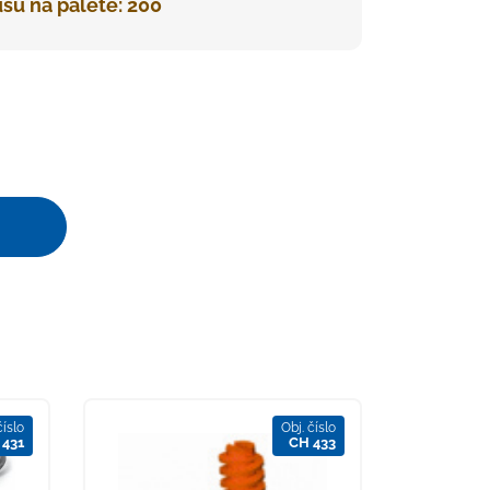
sů na paletě: 200
číslo
Obj. číslo
 431
CH 433