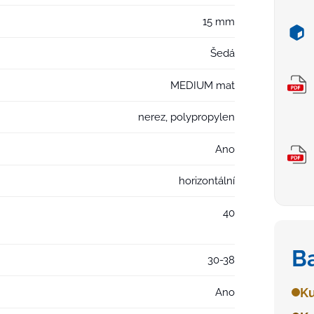
15 mm
Šedá
MEDIUM mat
nerez, polypropylen
Ano
horizontální
40
B
30-38
Ku
Ano