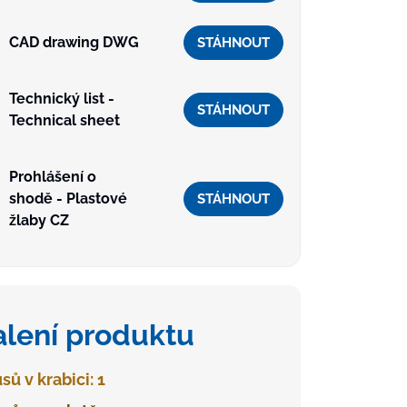
CAD drawing DWG
STÁHNOUT
Technický list -
STÁHNOUT
Technical sheet
Prohlášení o
shodě - Plastové
STÁHNOUT
žlaby CZ
alení produktu
sů v krabici: 1