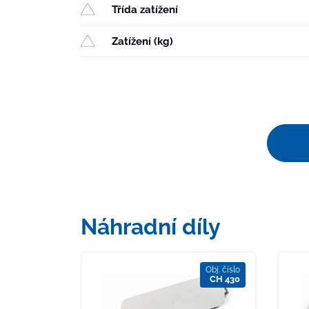
Třída zatížení
Zatížení (kg)
Náhradní díly
Obj. číslo
CH 430