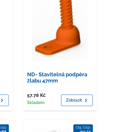
ND- Stavitelná podpěra
žlabu 47mm
Cena
57.78
Kč
Zobrazit
Dostupnost
Skladem
číslo
Obj. číslo
468
391/7