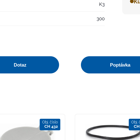
Ku
K3
300
Dotaz
Poptávka
Obj. číslo
Obj. 
CH 432
CH