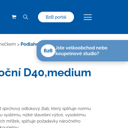
B2B portál
rámečkem
>
Podlahový linear. žlab ke stěně
Jste velkoobchod nebo
B2B
koupelnové studio?
,boční D40,medium
sprchový odtokový žlab, který splňuje normu
u systému, nízké stavební výšce, vysokému
ých mřížek, splňuje požadavky náročného
 koupelnu.