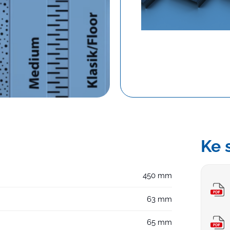
Dlo
Ke 
450 mm
63 mm
65 mm