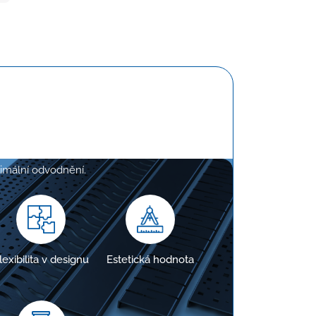
e na míru
, aby přesně odpovídaly požadavkům
ptimální odvodnění.
lexibilita v designu
Estetická hodnota