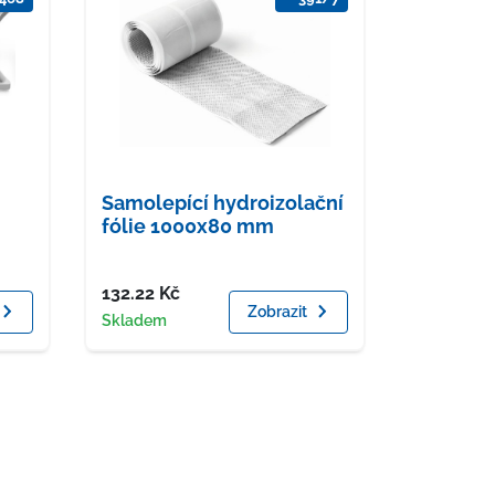
Samolepící hydroizolační
fólie 1000x80 mm
Cena
132.22
Kč
Zobrazit
Dostupnost
Skladem