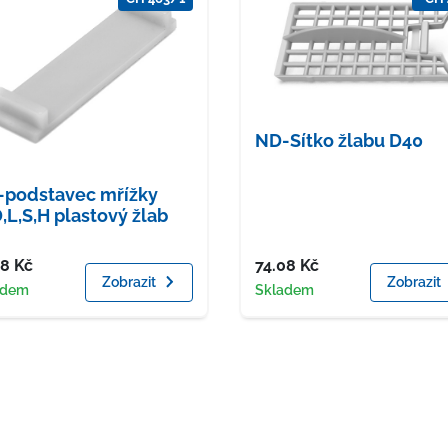
ND-Sítko žlabu D40
podstavec mřížky
,L,S,H plastový žlab
a
Cena
78
Kč
74.08
Kč
Zobrazit
Zobrazit
upnost
Dostupnost
adem
Skladem