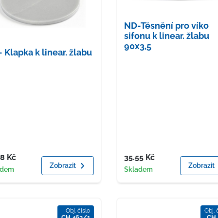
ND-Těsnění pro víko
sifonu k linear. žlabu
90x3,5
 Klapka k linear. žlabu
a
Cena
48
Kč
35.55
Kč
Zobrazit
Zobrazit
upnost
Dostupnost
adem
Skladem
Obj. číslo
Obj. 
CH 463/1
CH 