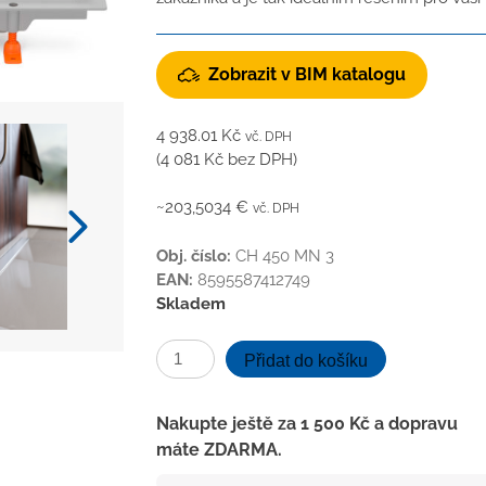
Zobrazit v BIM katalogu
4 938.01
Kč
vč. DPH
(
4 081
Kč
bez DPH)
~203,5034 €
vč. DPH
Obj. číslo:
CH 450 MN 3
EAN:
8595587412749
Skladem
Podlahový
Přidat do košíku
linear.
žlab
Nakupte ještě za
1 500
Kč
a dopravu
ke
máte ZDARMA.
stěně
450