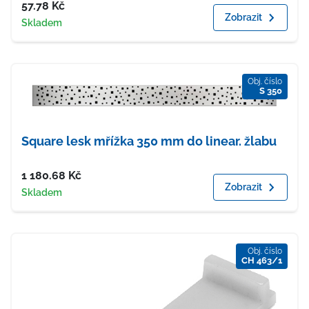
Cena
57.78
Kč
Zobrazit
Dostupnost
Skladem
Obj. číslo
S 350
Square lesk mřížka 350 mm do linear. žlabu
Cena
1 180.68
Kč
Zobrazit
Dostupnost
Skladem
Obj. číslo
CH 463/1