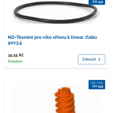
CH 431
ND-Těsnění pro víko sifonu k linear. žlabu
90x3,5
Cena
35.55
Kč
Zobrazit
Dostupnost
Skladem
Obj. číslo
CH 433