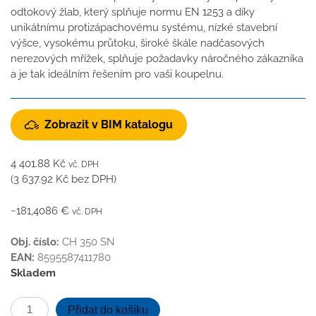
odtokový žlab, který splňuje normu EN 1253 a díky
unikátnímu protizápachovému systému, nízké stavební
výšce, vysokému průtoku, široké škále nadčasových
nerezových mřížek, splňuje požadavky náročného zákazníka
a je tak ideálním řešením pro vaši koupelnu.
Zobrazit v BIM katalogu
4 401.88
Kč
vč. DPH
(
3 637.92
Kč
bez DPH)
~181,4086 €
vč. DPH
Obj. číslo:
CH 350 SN
EAN:
8595587411780
Skladem
Podlahový
Přidat do košíku