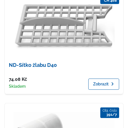
CH 468
ND-Sítko žlabu D40
Cena
74.08
Kč
Zobrazit
Dostupnost
Skladem
Obj. číslo
391/7