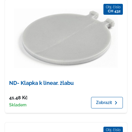
Obj. číslo
CH 432
ND- Klapka k linear. žlabu
Cena
41.48
Kč
Zobrazit
Dostupnost
Skladem
Obj. číslo