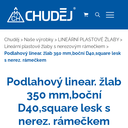
Chuděj
>
Naše výrobky
>
LINEÁRNÍ PLASTOVÉ ŽLABY
>
Lineární plastové žlaby s nerezovým rámečkem
>
Podlahový linear. žlab 350 mm,boční D40,square lesk
s nerez. rámečkem
Podlahový linear. žlab
350 mm,boční
D40,square lesk s
nerez. rámečkem