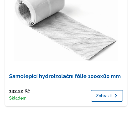
Samolepící hydroizolační fólie 1000x80 mm
Cena
132.22
Kč
Zobrazit
Dostupnost
Skladem