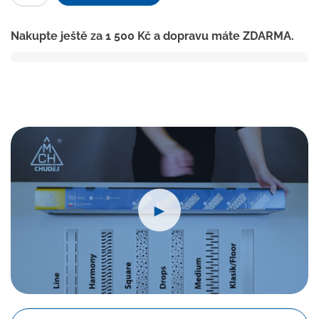
linear.
žlab
Nakupte ještě za
1 500
Kč
a dopravu máte ZDARMA.
350
mm,boční
D40,square
lesk
s
nerez.
rámečkem
množství
►