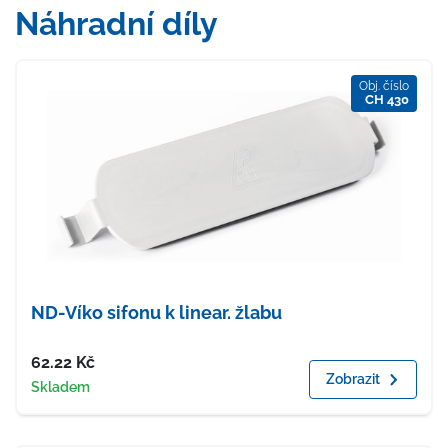
Náhradní díly
Obj. číslo
CH 430
ND-Víko sifonu k linear. žlabu
Cena
62.22
Kč
Zobrazit
Dostupnost
Skladem