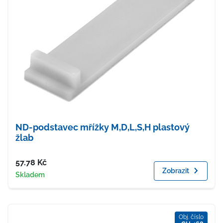
ND-podstavec mřížky M,D,L,S,H plastový
žlab
Cena
57.78
Kč
Zobrazit
Dostupnost
Skladem
Obj. číslo