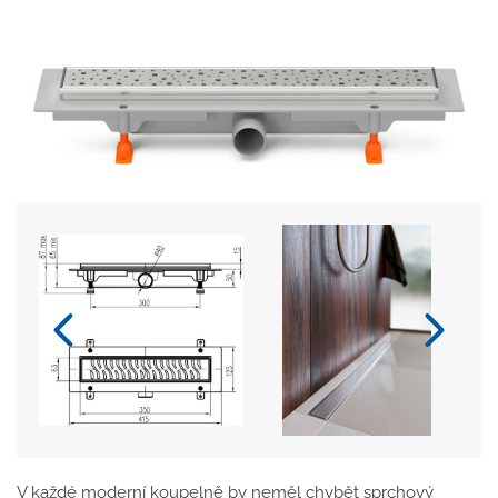
V každé moderní koupelně by neměl chybět sprchový