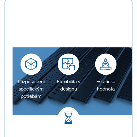
Konfigurace na míru
Žlaby jsou navrženy tak, aby přesně odpovídaly
požadavkům projektu, což zajišťuje optimální
odvodnění.
Přizpůsobení
Flexibilita v
Estetická
specifickým
designu
hodnota
potřebám
Dlouhodobá spolehlivost