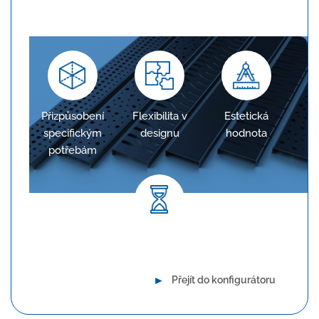
požadavkům projektu, což zajišťuje optimální
odvodnění.
Přizpůsobení
Flexibilita v
Estetická
specifickým
designu
hodnota
potřebám
Dlouhodobá spolehlivost
►
Přejít do konfigurátoru