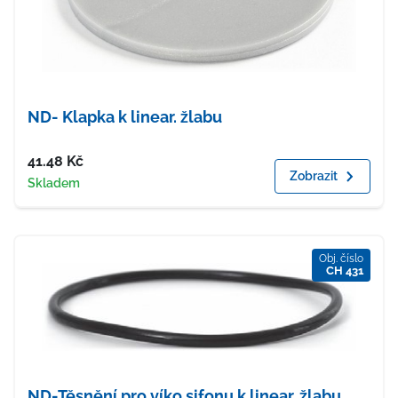
ND- Klapka k linear. žlabu
Cena
41.48
Kč
Zobrazit
Dostupnost
Skladem
Obj. číslo
CH 431
ND-Těsnění pro víko sifonu k linear. žlabu