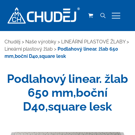
Chuděj
>
Naše výrobky
>
LINEÁRNÍ PLASTOVÉ ŽLABY
>
Lineární plastový žlab
>
Podlahový linear. žlab 650
mm,boční D40,square lesk
Podlahový linear. žlab
650 mm,boční
D40,square lesk