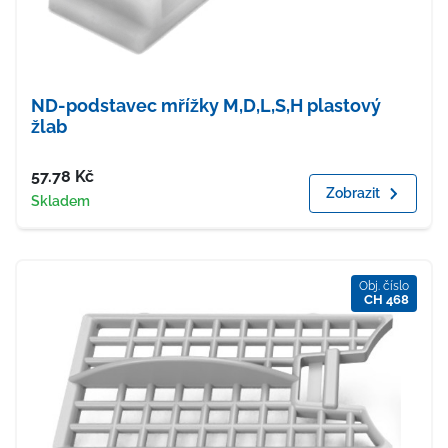
ND-podstavec mřížky M,D,L,S,H plastový
žlab
Cena
57.78
Kč
Zobrazit
Dostupnost
Skladem
Obj. číslo
CH 468