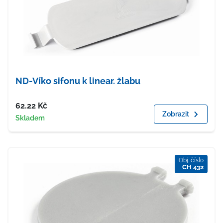
ND-Víko sifonu k linear. žlabu
Cena
62.22
Kč
Zobrazit
Dostupnost
Skladem
Obj. číslo
CH 432