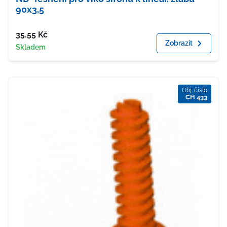
90x3,5
Cena
35.55
Kč
Zobrazit
Dostupnost
Skladem
Obj. číslo
CH 433