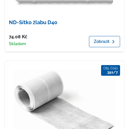
ND-Sítko žlabu D40
Cena
74.08
Kč
Zobrazit
Dostupnost
Skladem
Obj. číslo
391/7