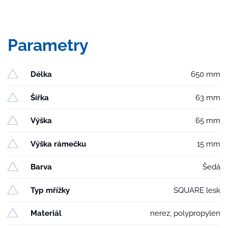
Parametry
Délka
650 mm
Šířka
63 mm
Výška
65 mm
Výška rámečku
15 mm
Barva
Šedá
Typ mřížky
SQUARE lesk
Materiál
nerez, polypropylen