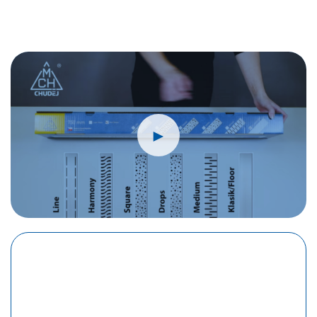
lesk
množství
►
Konfigurace na míru
Žlaby jsou navrženy tak, aby přesně odpovídaly