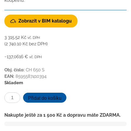
koupelnu.
Zobrazit v BIM katalogu
3 315.52
Kč
vč. DPH
(
2 740.10
Kč
bez DPH)
~137,0616 €
vč. DPH
Obj. číslo:
CH 650 S
EAN:
8595587410394
Skladem
Podlahový
Přidat do košíku
linear.
žlab
Nakupte ještě za
1 500
Kč
a dopravu máte ZDARMA.
650
mm,boční
D40,square