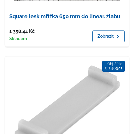
Square lesk mřížka 650 mm do linear. žlabu
Cena
1 358.44
Kč
Zobrazit
Dostupnost
Skladem
Obj. číslo
CH 463/1