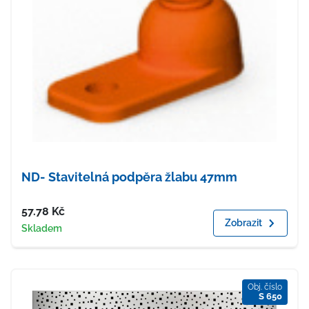
ND- Stavitelná podpěra žlabu 47mm
Cena
57.78
Kč
Zobrazit
Dostupnost
Skladem
Obj. číslo
S 650