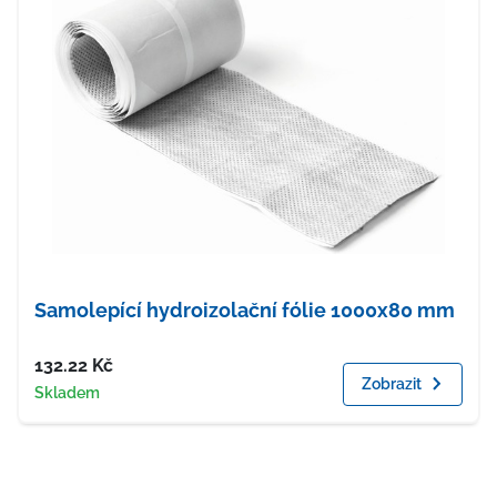
Samolepící hydroizolační fólie 1000x80 mm
Cena
132.22
Kč
Zobrazit
Dostupnost
Skladem