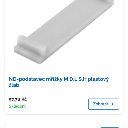
ND-podstavec mřížky M,D,L,S,H plastový
žlab
Cena
57.78
Kč
Zobrazit
Dostupnost
Skladem