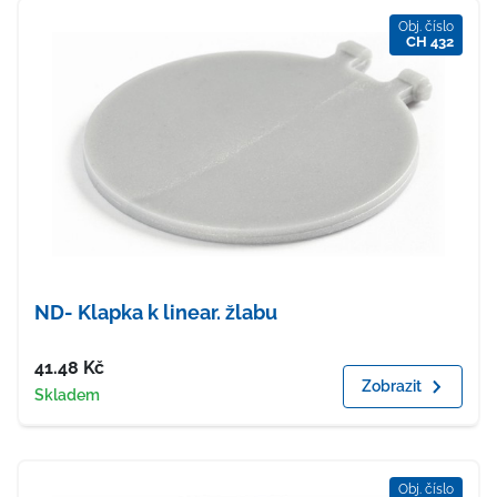
Obj. číslo
CH 432
ND- Klapka k linear. žlabu
Cena
41.48
Kč
Zobrazit
Dostupnost
Skladem
Obj. číslo