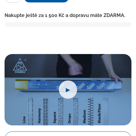
linear.
žlab
Nakupte ještě za
1 500
Kč
a dopravu máte ZDARMA.
450
mm,boční
D40,harmony
lesk
s
nerez.
rámečkem
množství
►