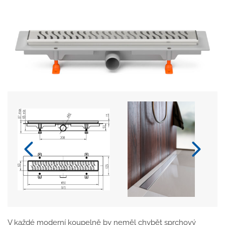
V každé moderní koupelně by neměl chybět sprchový