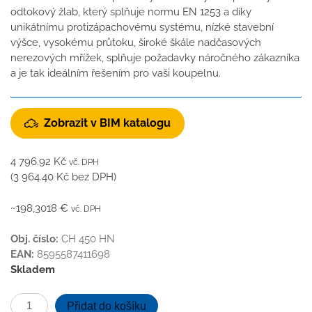
odtokový žlab, který splňuje normu EN 1253 a díky
unikátnímu protizápachovému systému, nízké stavební
výšce, vysokému průtoku, široké škále nadčasových
nerezových mřížek, splňuje požadavky náročného zákazníka
a je tak ideálním řešením pro vaši koupelnu.
Zobrazit v BIM katalogu
4 796.92
Kč
vč. DPH
(
3 964.40
Kč
bez DPH)
~198,3018 €
vč. DPH
Obj. číslo:
CH 450 HN
EAN:
8595587411698
Skladem
Podlahový
Přidat do košíku