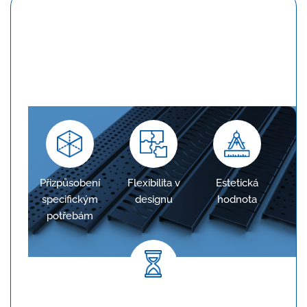
Konfigurace na míru
Žlaby jsou navrženy tak, aby přesně odpovídaly
požadavkům projektu, což zajišťuje optimální
odvodnění.
Přizpůsobení
Flexibilita v
Estetická
specifickým
designu
hodnota
potřebám
Dlouhodobá spolehlivost