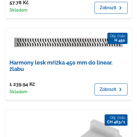
Cena
57.78
Kč
Zobrazit
Dostupnost
Skladem
Obj. číslo
H 450
Harmony lesk mřížka 450 mm do linear.
žlabu
Cena
1 239.94
Kč
Zobrazit
Dostupnost
Skladem
Obj. číslo
CH 463/1