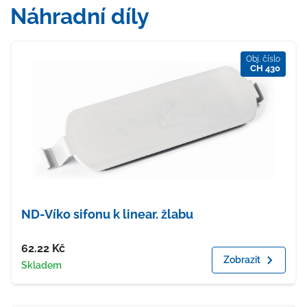
Náhradní díly
Obj. číslo
CH 430
ND-Víko sifonu k linear. žlabu
Cena
62.22
Kč
Zobrazit
Dostupnost
Skladem