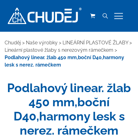
Chuděj
>
Naše výrobky
>
LINEÁRNÍ PLASTOVÉ ŽLABY
>
Lineární plastové žlaby s nerezovým rámečkem
>
Podlahový linear. žlab 450 mm,boční D40,harmony
lesk s nerez. rámečkem
Podlahový linear. žlab
450 mm,boční
D40,harmony lesk s
nerez. rámečkem