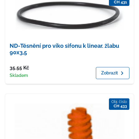
CH 431
ND-Těsnění pro víko sifonu k linear. žlabu
90x3,5
Cena
35.55
Kč
Zobrazit
Dostupnost
Skladem
Obj. číslo
CH 433