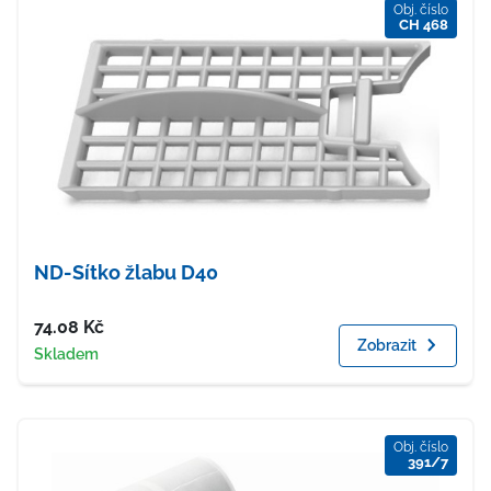
Obj. číslo
CH 468
ND-Sítko žlabu D40
Cena
74.08
Kč
Zobrazit
Dostupnost
Skladem
Obj. číslo
391/7