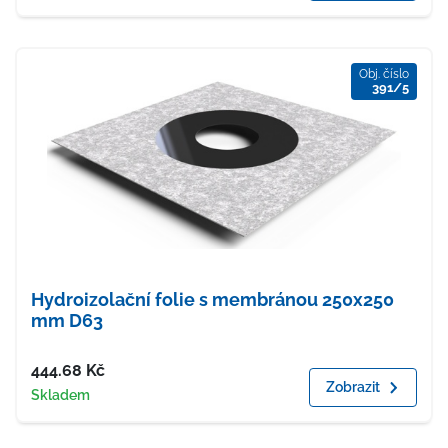
Obj. číslo
391/5
Hydroizolační folie s membránou 250x250
mm D63
Cena
444.68
Kč
Zobrazit
Dostupnost
Skladem