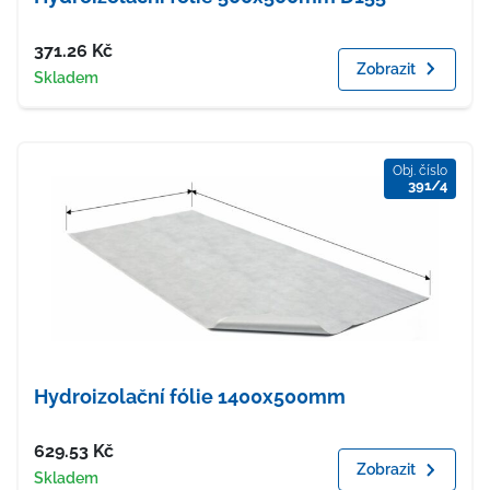
Cena
371.26
Kč
Zobrazit
Dostupnost
Skladem
Obj. číslo
391/4
Hydroizolační fólie 1400x500mm
Cena
629.53
Kč
Zobrazit
Dostupnost
Skladem