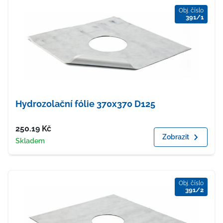
Obj. číslo
391/1
Hydrozolační fólie 370x370 D125
Cena
250.19
Kč
Zobrazit
Dostupnost
Skladem
Obj. číslo
391/2