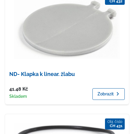
CH 432
ND- Klapka k linear. žlabu
Cena
41.48
Kč
Zobrazit
Dostupnost
Skladem
Obj. číslo
CH 431