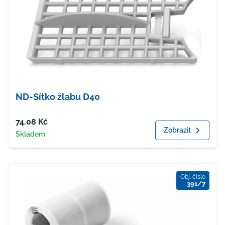
ND-Sítko žlabu D40
Cena
74.08
Kč
Zobrazit
Dostupnost
Skladem
Obj. číslo
391/7