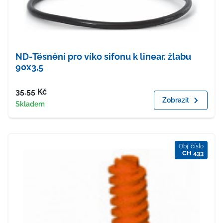
ND-Těsnění pro víko sifonu k linear. žlabu
90x3,5
Cena
35.55
Kč
Zobrazit
Dostupnost
Skladem
Obj. číslo
CH 433