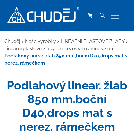
Chuděj
>
Naše výrobky
>
LINEÁRNÍ PLASTOVÉ ŽLABY
>
Lineární plastové žlaby s nerezovým rámečkem
>
Podlahový linear. žlab 850 mm,boční D40,drops mat s
nerez. rámečkem
Podlahový linear. žlab
850 mm,boční
D40,drops mat s
nerez. rámečkem