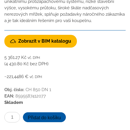
unikátnímu protizápachovému systému, nízké stavební
výšce, vysokému průtoku, široké škále nadčasových
nerezových mřížek, splňuje požadavky náročného zákazníka
a je tak ideálním řešením pro vaši koupelnu.
Zobrazit v BIM katalogu
5 361.27
Kč
vč. DPH
(
4 430.80
Kč
bez DPH)
~221,4486 €
vč. DPH
Obj. číslo:
CH 850 DN 1
EAN:
8595587412077
Skladem
Podlahový
Přidat do košíku
linear.
žlab