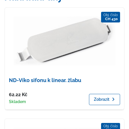
Obj. číslo
CH 430
ND-Víko sifonu k linear. žlabu
Cena
62.22
Kč
Zobrazit
Dostupnost
Skladem
Obj. číslo