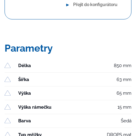
►
Přejít do konfigurátoru
Parametry
Délka
850 mm
Šířka
63 mm
Výška
65 mm
Výška rámečku
15 mm
Barva
Šedá
Typ mřížky
DROPS mat