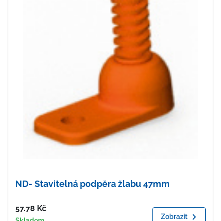
ND- Stavitelná podpěra žlabu 47mm
Cena
57.78
Kč
Zobrazit
Dostupnost
Skladem