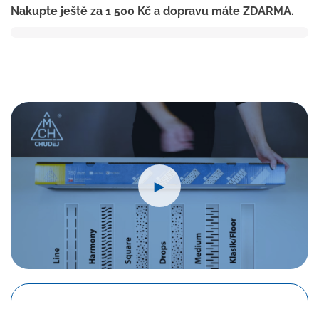
Nakupte ještě za
1 500
Kč
a dopravu máte ZDARMA.
850
mm,boční
D40,drops
mat
s
nerez.
rámečkem
množství
►