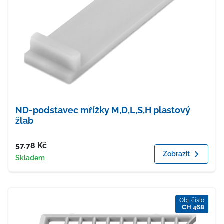
ND-podstavec mřížky M,D,L,S,H plastový
žlab
Cena
57.78
Kč
Zobrazit
Dostupnost
Skladem
Obj. číslo
CH 468