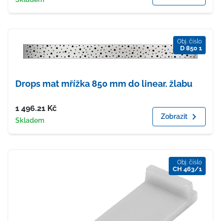
Obj. číslo
D 850 1
Drops mat mřížka 850 mm do linear. žlabu
Cena
1 496.21
Kč
Zobrazit
Dostupnost
Skladem
Obj. číslo
CH 463/1