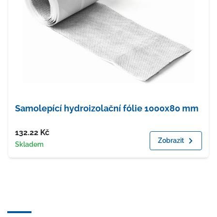
Samolepící hydroizolační fólie 1000x80 mm
Cena
132.22
Kč
Zobrazit
Dostupnost
Skladem