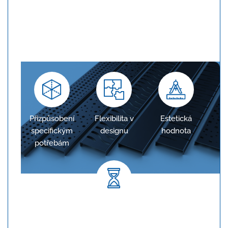
Konfigurace na míru
Žlaby jsou navrženy tak, aby přesně odpovídaly
požadavkům projektu, což zajišťuje optimální
odvodnění.
Přizpůsobení
Flexibilita v
Estetická
specifickým
designu
hodnota
potřebám
Dlouhodobá spolehlivost