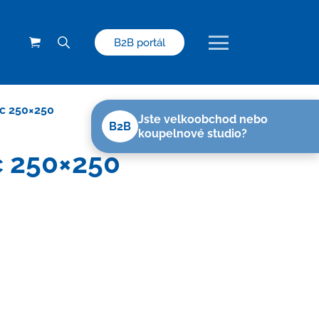
B2B portál
ec 250×250
Jste velkoobchod nebo
B2B
koupelnové studio?
c 250×250