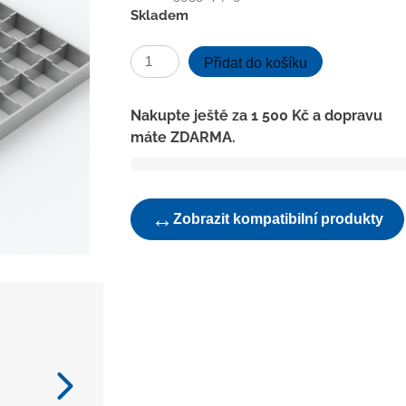
Skladem
ND-
Přidat do košíku
Mřížka
nerezová
Nakupte ještě za
1 500
Kč
a dopravu
pro
máte ZDARMA.
nástavec
250x250
množství
↔
Zobrazit kompatibilní produkty