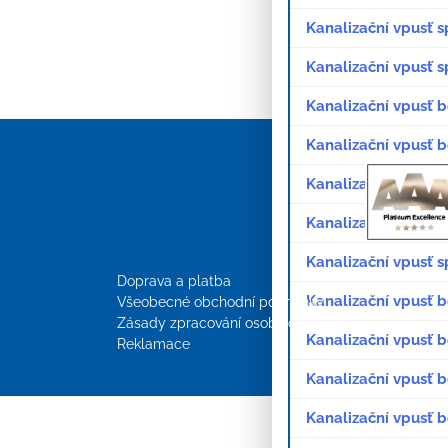
Kanalizační vpusť 
Kanalizační vpusť 
Kanalizační vpusť 
Kanalizační vpusť b
Kanalizační vpusť b
Kanalizační vpusť b
Kanalizační vpusť 
Doprava a platba
Kanalizační vpusť 
Všeobecné obchodní podmínky
Zásady zpracování osobních údajů
Kanalizační vpusť 
Reklamace
Kanalizační vpusť 
Kanalizační vpusť 