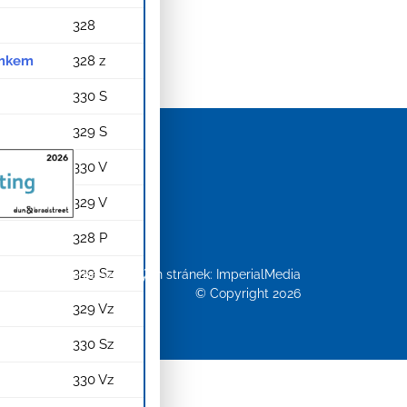
328
ámkem
328 z
330 S
329 S
330 V
329 V
328 P
329 Sz
Tvorba webových stránek:
ImperialMedia
© Copyright 2026
329 Vz
330 Sz
330 Vz