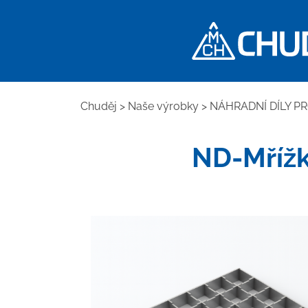
Chuděj
>
Naše výrobky
>
NÁHRADNÍ DÍLY P
ND-Mřížk