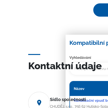
Kompatibilní 
Vyhledávání
Kontaktní údaje
Název
Sídlo společnosti
Kanalizační vpusť 
CHUDĚJ, s.r.o., 756 62 Hutisko-Sol