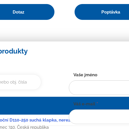
Dotaz
Poptávka
produkty
Kontaktní
Vaše jméno
formulář
-
CZ
Váš e-mail
*
boční D110-250 suchá klapka, nerezová mřížka
anec 310, Česká republika