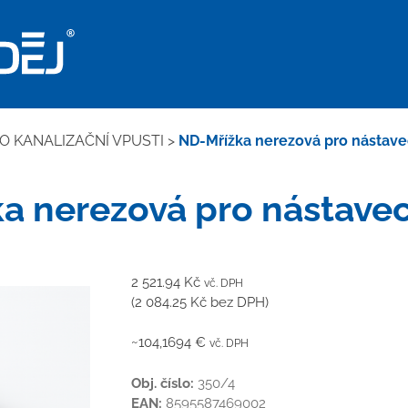
RO KANALIZAČNÍ VPUSTI
>
ND-Mřížka nerezová pro nástav
a nerezová pro nástave
2 521.94
Kč
vč. DPH
(
2 084.25
Kč
bez DPH)
~104,1694 €
vč. DPH
Obj. číslo:
350/4
EAN:
8595587469002