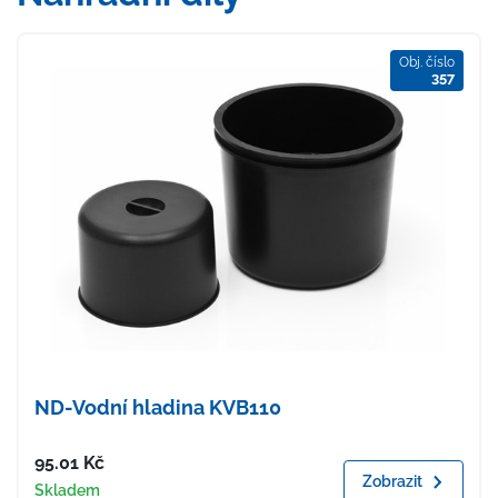
Obj. číslo
357
ND-Vodní hladina KVB110
Cena
95.01
Kč
Zobrazit
Dostupnost
Skladem