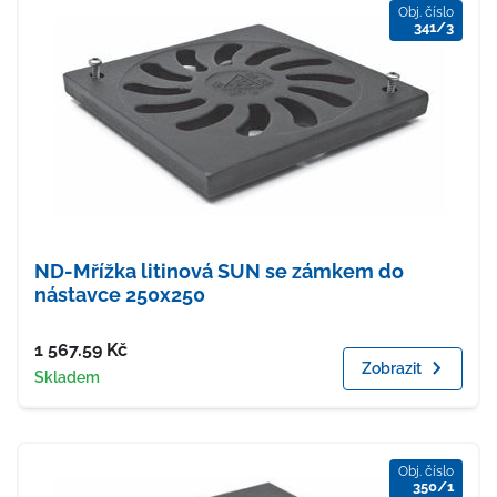
Obj. číslo
341/3
ND-Mřížka litinová SUN se zámkem do
nástavce 250x250
Cena
1 567.59
Kč
Zobrazit
Dostupnost
Skladem
Obj. číslo
350/1