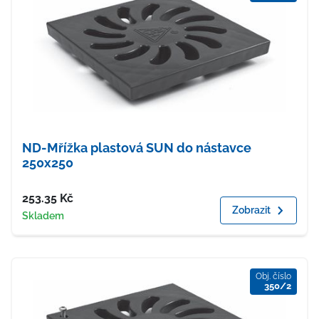
ND-Mřížka plastová SUN do nástavce
250x250
Cena
253.35
Kč
Zobrazit
Dostupnost
Skladem
Obj. číslo
350/2