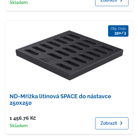
Dostupnost
Skladem
Obj. číslo
350/3
ND-Mřížka litinová SPACE do nástavce
250x250
Cena
1 456.76
Kč
Zobrazit
Dostupnost
Skladem