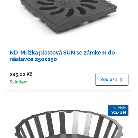
ND-Mřížka plastová SUN se zámkem do
nástavce 250x250
Cena
285.02
Kč
Zobrazit
Dostupnost
Skladem
Obj. číslo
352/2 N