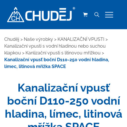
Chuděj
>
Naše výrobky
>
KANALIZAČNÍ VPUSTI
>
Kanalizační vpusti s vodní hladinou nebo suchou
klapkou
>
Kanlizační vpusti s litinovou mřížkou
>
Kanalizační vpusť boční D110-250 vodní hladina,
límec, litinová mřížka SPACE
Kanalizační vpusť
boční D110-250 vodní
hladina, límec, litinová
mřížka SPACE