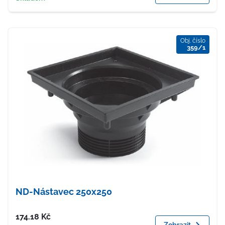
Obj. číslo
359/1
ND-Nástavec 250x250
Cena
174.18
Kč
Zobrazit