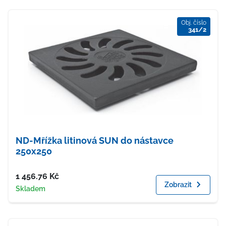
Obj. číslo
341/2
ND-Mřížka litinová SUN do nástavce
250x250
Cena
1 456.76
Kč
Zobrazit
Dostupnost
Skladem