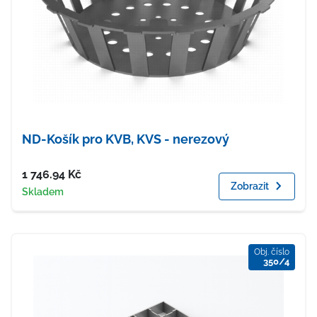
ND-Košík pro KVB, KVS - nerezový
Cena
1 746.94
Kč
Zobrazit
Dostupnost
Skladem
Obj. číslo
350/4