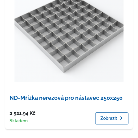
ND-Mřížka nerezová pro nástavec 250x250
Cena
2 521.94
Kč
Zobrazit
Dostupnost
Skladem