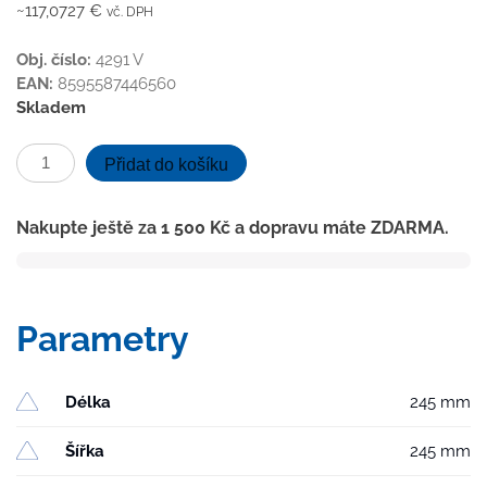
~117,0727 €
vč. DPH
Obj. číslo:
4291 V
EAN:
8595587446560
Skladem
Kanalizační
Přidat do košíku
vpusť
boční
Nakupte ještě za
1 500
Kč
a dopravu máte ZDARMA.
D110-
250
vodní
hladina,
Parametry
límec,
litinová
mřížka
Délka
245 mm
SPACE
množství
Šířka
245 mm