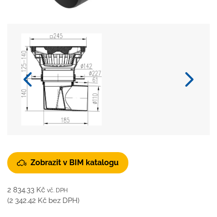
Zobrazit v BIM katalogu
2 834.33
Kč
vč. DPH
(
2 342.42
Kč
bez DPH)