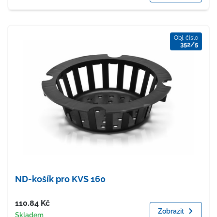
Obj. číslo
352/5
ND-košík pro KVS 160
Cena
110.84
Kč
Zobrazit
Dostupnost
Skladem