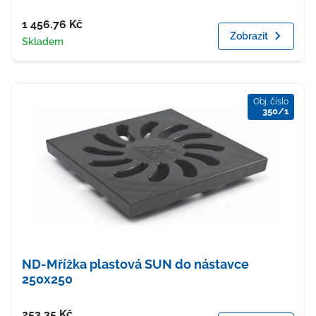
Cena
1 456.76
Kč
Zobrazit
Dostupnost
Skladem
Obj. číslo
350/1
ND-Mřížka plastová SUN do nástavce
250x250
Cena
253.35
Kč