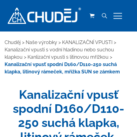
Chuděj
>
Naše výrobky
>
KANALIZAČNÍ VPUSTI
>
Kanalizační vpusti s vodní hladinou nebo suchou
klapkou
>
Kanlizační vpusti s litinovou mřížkou
>
Kanalizační vpusť spodní D160/D110-250 suchá
klapka, litinový rámeček, mřížka SUN se zámkem
Kanalizační vpusť
spodní D160/D110-
250 suchá klapka,
litinový rámeček,