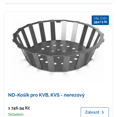
Obj. číslo
352/2 N
ND-Košík pro KVB, KVS - nerezový
Cena
1 746.94
Kč
Zobrazit
Dostupnost
Skladem