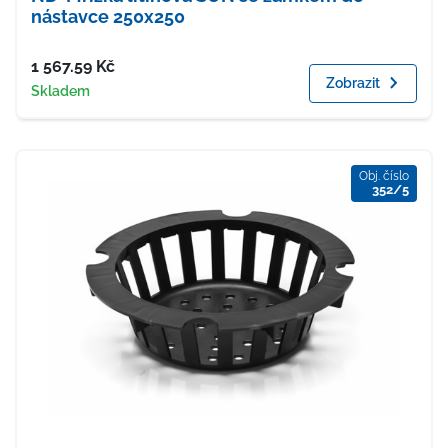
nástavce 250x250
Cena
1 567.59
Kč
Zobrazit
Dostupnost
Skladem
Obj. číslo
352/5