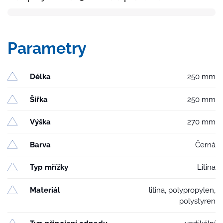
250
suchá
klapka,
Parametry
litinový
rámeček,
mřížka
Délka
250 mm
SUN
se
Šířka
250 mm
zámkem
množství
Výška
270 mm
Barva
Černá
Typ mřížky
Litina
Materiál
litina, polypropylen,
polystyren