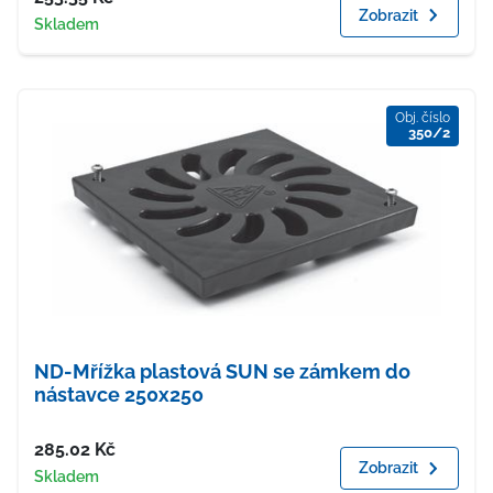
Zobrazit
Dostupnost
Skladem
Obj. číslo
350/2
ND-Mřížka plastová SUN se zámkem do
nástavce 250x250
Cena
285.02
Kč
Zobrazit
Dostupnost
Skladem