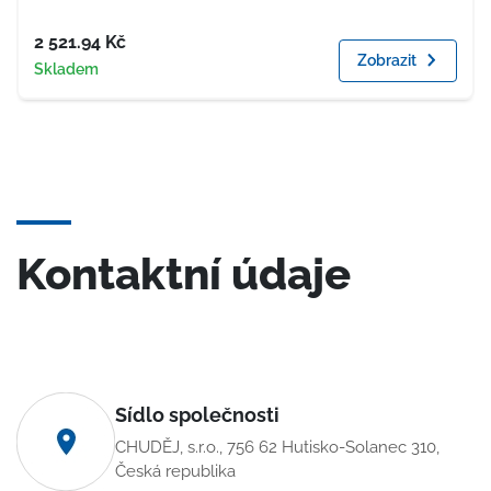
Cena
2 521.94
Kč
Zobrazit
Dostupnost
Skladem
Kontaktní údaje
Sídlo společnosti
CHUDĚJ, s.r.o., 756 62 Hutisko-Solanec 310,
Česká republika