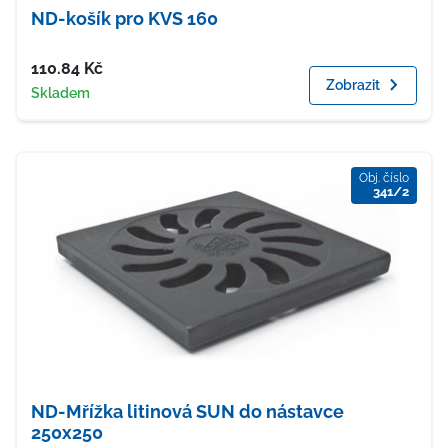
ND-košík pro KVS 160
Cena
110.84
Kč
Zobrazit
Dostupnost
Skladem
Obj. číslo
341/2
ND-Mřížka litinová SUN do nástavce
250x250