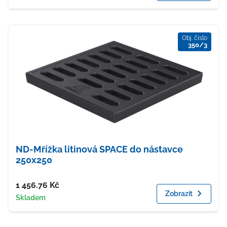
Obj. číslo
350/3
ND-Mřížka litinová SPACE do nástavce
250x250
Cena
1 456.76
Kč
Zobrazit
Dostupnost
Skladem