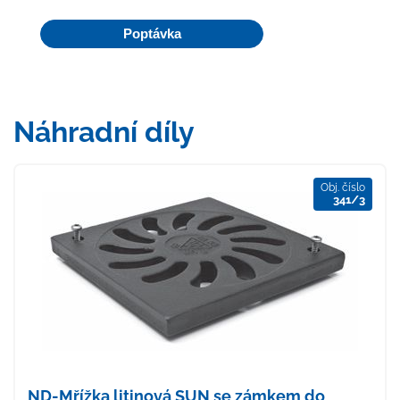
Poptávka
Náhradní díly
Obj. číslo
341/3
ND-Mřížka litinová SUN se zámkem do