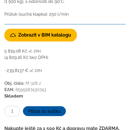
(1 500 kg), s odolností do 90°C.
Průtok (suchá klapka): 250 l/min
Zobrazit v BIM katalogu
5 819.08
Kč
vč. DPH
(
4 809.16
Kč
bez DPH)
~239,8137 €
vč. DPH
Obj. číslo:
M 328 z
EAN:
8595587430743
Skladem
Kanalizační
Přidat do košíku
vpusť
spodní
Nakupte ještě za
1 500
Kč
a dopravu máte ZDARMA.
D160/D110-