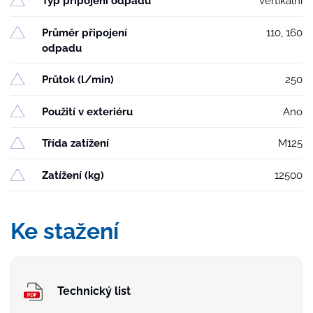
Typ připojení odpadu
vertikální
Průměr připojení
110, 160
odpadu
Průtok (l/min)
250
Použití v exteriéru
Ano
Třída zatížení
M125
Zatížení (kg)
12500
Ke stažení
Technický list