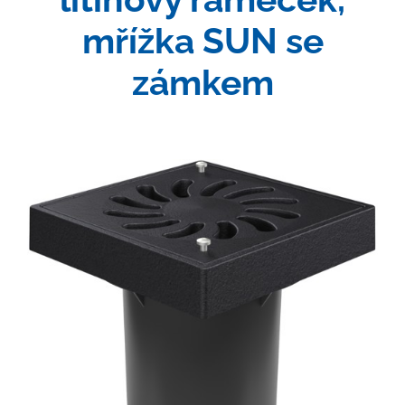
mřížka SUN se
zámkem