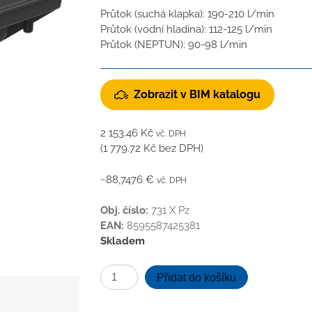
Průtok (suchá klapka): 190-210 l/min
Průtok (vodní hladina): 112-125 l/min
Průtok (NEPTUN): 90-98 l/min
Zobrazit v BIM katalogu
2 153.46
Kč
vč. DPH
(
1 779.72
Kč
bez DPH)
~88,7476 €
vč. DPH
Obj. číslo:
731 X Pz
EAN:
8595587425381
Skladem
Kanalizační
Přidat do košíku
vpusť
spodní