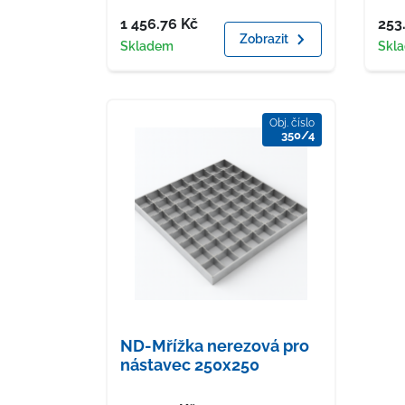
Cena
Cen
1 456.76
Kč
253
Zobrazit
Dostupnost
Dost
Skladem
Skl
Obj. číslo
350/4
ND-Mřížka nerezová pro
nástavec 250x250