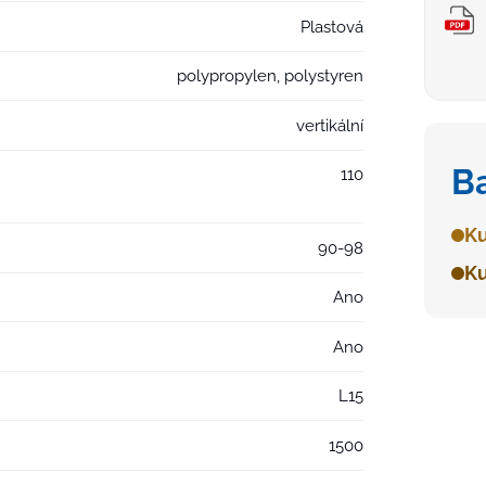
Plastová
polypropylen, polystyren
vertikální
B
110
Ku
90-98
Ku
Ano
Ano
L15
1500