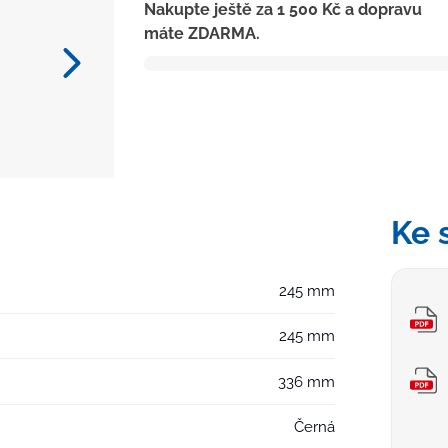
Nakupte ještě za
1 500
Kč
a dopravu
D110-
máte ZDARMA.
250
NEPTUN,
plastová
mřížka
SUN
se
zámkem
množství
Ke 
245 mm
245 mm
336 mm
Černá