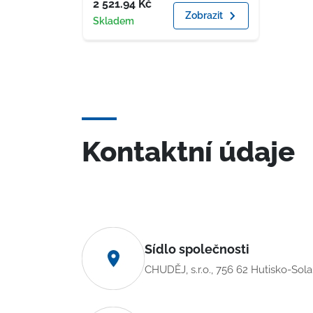
Cena
2 521.94
Kč
Zobrazit
Dostupnost
Skladem
Kontaktní údaje
Sídlo společnosti
CHUDĚJ, s.r.o., 756 62 Hutisko-Sol