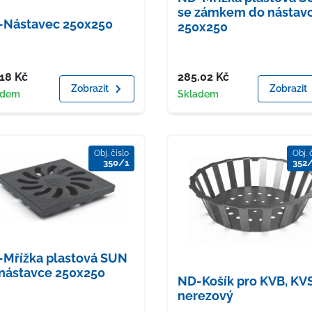
se zámkem do nástav
-Nástavec 250x250
250x250
a
Cena
.18
Kč
285.02
Kč
Zobrazit
Zobrazit
upnost
Dostupnost
adem
Skladem
Obj. číslo
Obj. 
350/1
352
Mřížka plastová SUN
nástavce 250x250
ND-Košík pro KVB, KVS
nerezový