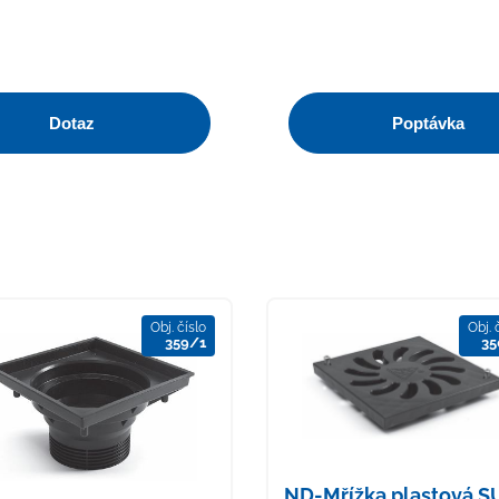
Dotaz
Poptávka
Obj. číslo
Obj. 
359/1
35
ND-Mřížka plastová 