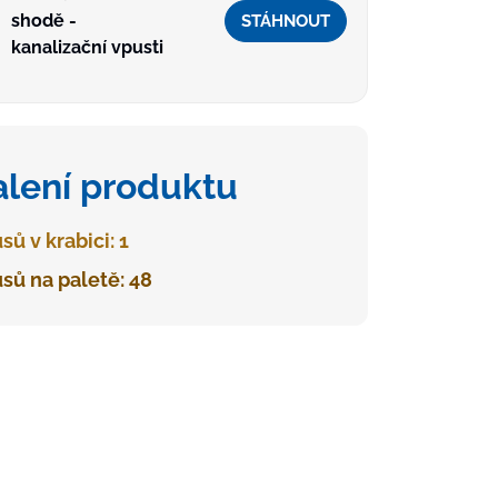
shodě -
STÁHNOUT
kanalizační vpusti
alení produktu
sů v krabici: 1
sů na paletě: 48