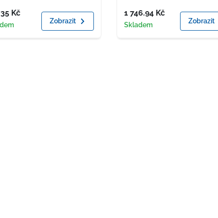
a
Cena
.35
Kč
1 746.94
Kč
Zobrazit
Zobrazit
upnost
Dostupnost
adem
Skladem