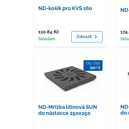
ND-košík pro KVS 160
ND
Cena
Cen
110.84
Kč
174
Zobrazit
Dostupnost
Dost
Skladem
Skl
Obj. číslo
341/2
ND-
ND-Mřížka litinová SUN
do 
do nástavce 250x250