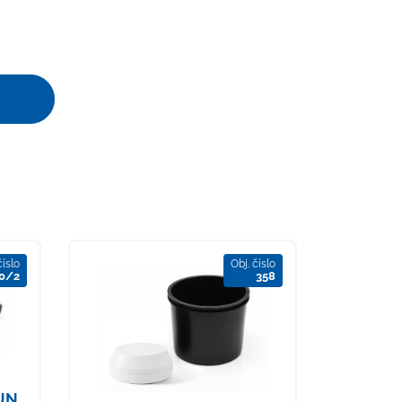
číslo
Obj. číslo
0/2
358
SUN