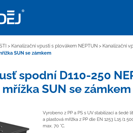
STI
>
Kanalizační vpusti s plovákem NEPTUN
>
Kanalizační v
 mřížka SUN se zámkem
pusť spodní D110-250 NE
mřížka SUN se zámkem
Vyrobeno z PP a PS s UV stabilizací a šedé li
a plastová mřížka z PP dle EN 1253 L15 (1 5
max. 70 °C.