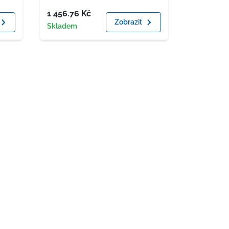
Cena
1 456.76
Kč
Zobrazit
Dostupnost
Skladem