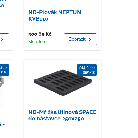
ce
ND-Plovák NEPTUN
KVB110
Cena
300.85
Kč
Zobrazit
Dostupnost
Skladem
číslo
Obj. číslo
/2 N
350/3
ND-Mřížka litinová SPACE
do nástavce 250x250
 -