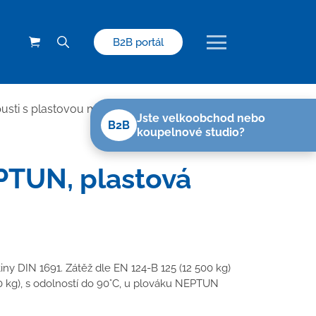
B2B portál
pusti s plastovou mřížkou
>
Kanalizační
Jste velkoobchod nebo
B2B
koupelnové studio?
PTUN, plastová
tiny DIN 1691. Zátěž dle EN 124-B 125 (12 500 kg)
00 kg), s odolností do 90°C, u plováku NEPTUN