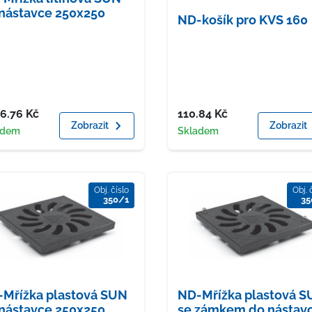
nástavce 250x250
ND-košík pro KVS 160
a
Cena
56.76
Kč
110.84
Kč
Zobrazit
Zobrazit
upnost
Dostupnost
adem
Skladem
Obj. číslo
Obj. 
350/1
35
Mřížka plastová SUN
ND-Mřížka plastová 
nástavce 250x250
se zámkem do nástav