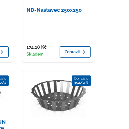
ND-Nástavec 250x250
Cena
174.18
Kč
Zobrazit
Dostupnost
Skladem
číslo
Obj. číslo
0/2
352/2 N
SUN
ce