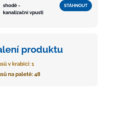
shodě -
STÁHNOUT
kanalizační vpusti
alení produktu
sů v krabici: 1
sů na paletě: 48