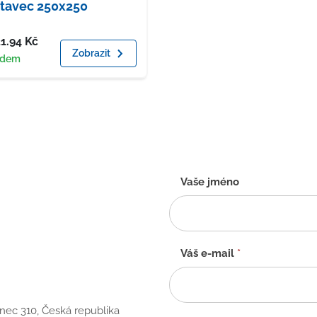
tavec 250x250
a
21.94
Kč
Zobrazit
upnost
adem
Kontaktní
Vaše jméno
formulář
-
CZ
Váš e-mail
*
anec 310, Česká republika