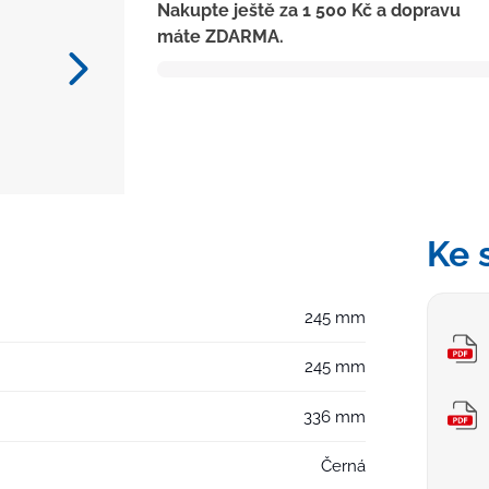
Nakupte ještě za
1 500
Kč
a dopravu
D110-
máte ZDARMA.
250
suchá
klapka,
límec,
litinová
mřížka
SUN
množství
Ke 
245 mm
245 mm
336 mm
Černá