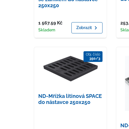
250x250
Cena
Cen
1 567.59
Kč
253
Zobrazit
Dostupnost
Dost
Skladem
Skl
Obj. číslo
350/3
ND-Mřížka litinová SPACE
do nástavce 250x250
ND-