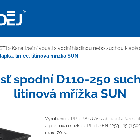
STI
>
Kanalizační vpusti s vodní hladinou nebo suchou klapk
apka, límec, litinová mřížka SUN
sť spodní D110-250 such
litinová mřížka SUN
Vyrobeno z PP a PS s UV stabilizací a šedé li
a plastová mřížka z PP dle EN 1253 L15 (1 5
max. 70 °C.