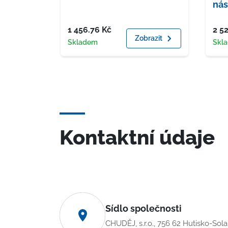
nás
Cena
Cen
1 456.76
Kč
2 5
Zobrazit
Dostupnost
Dost
Skladem
Skl
Kontaktní údaje
Sídlo společnosti
CHUDĚJ, s.r.o., 756 62 Hutisko-Sol