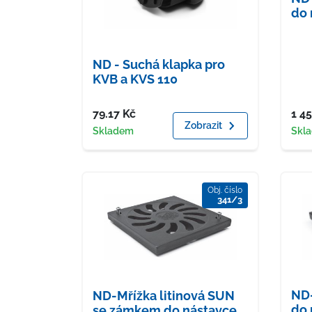
do 
ND - Suchá klapka pro
KVB a KVS 110
Cena
Cen
79.17
Kč
1 4
Zobrazit
Dostupnost
Dost
Skladem
Skl
Obj. číslo
341/3
ND-
ND-Mřížka litinová SUN
do 
se zámkem do nástavce