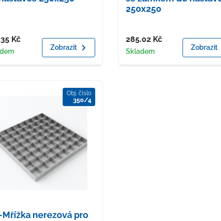
250x250
a
Cena
.35
Kč
285.02
Kč
Zobrazit
Zobrazit
upnost
Dostupnost
adem
Skladem
Obj. číslo
350/4
Mřížka nerezová pro