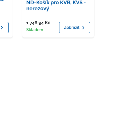
ND-Košík pro KVB, KVS -
nerezový
Cena
1 746.94
Kč
Zobrazit
Dostupnost
Skladem