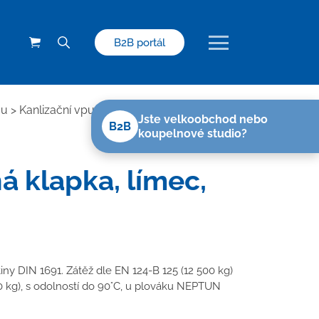
B2B portál
ou
>
Kanlizační vpusti s litinovou mřížkou
>
Jste velkoobchod nebo
B2B
koupelnové studio?
á klapka, límec,
tiny DIN 1691. Zátěž dle EN 124-B 125 (12 500 kg)
00 kg), s odolností do 90°C, u plováku NEPTUN