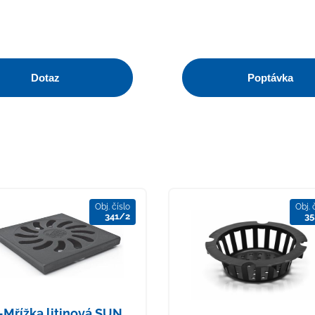
Dotaz
Poptávka
Obj. číslo
Obj. 
341/2
35
Mřížka litinová SUN