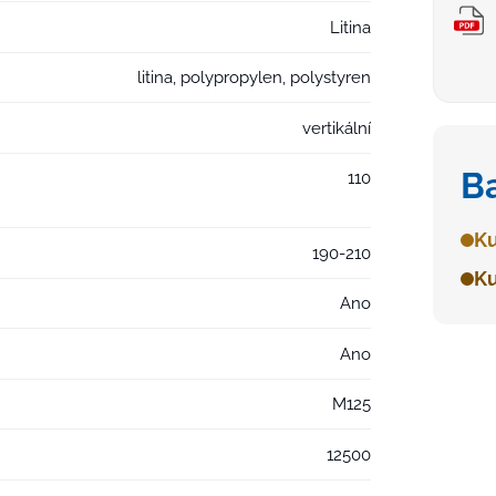
Litina
litina, polypropylen, polystyren
vertikální
B
110
Ku
190-210
Ku
Ano
Ano
M125
12500