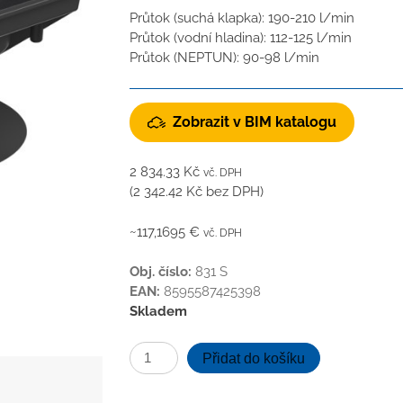
Průtok (suchá klapka): 190-210 l/min
Průtok (vodní hladina): 112-125 l/min
Průtok (NEPTUN): 90-98 l/min
Zobrazit v BIM katalogu
2 834.33
Kč
vč. DPH
(
2 342.42
Kč
bez DPH)
~117,1695 €
vč. DPH
Obj. číslo:
831 S
EAN:
8595587425398
Skladem
Kanalizační
Přidat do košíku
vpusť
spodní