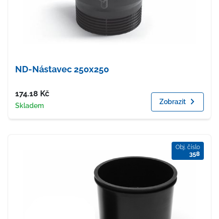
ND-Nástavec 250x250
Cena
174.18
Kč
Zobrazit
Dostupnost
Skladem
Obj. číslo
358