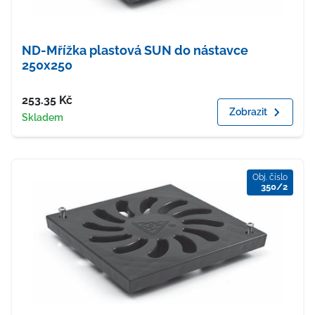
ND-Mřížka plastová SUN do nástavce
250x250
Cena
253.35
Kč
Zobrazit
Dostupnost
Skladem
Obj. číslo
350/2