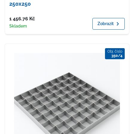
250x250
Cena
1 456.76
Kč
Zobrazit
Dostupnost
Skladem
Obj. číslo
350/4