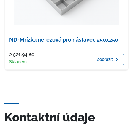
ND-Mřížka nerezová pro nástavec 250x250
Cena
2 521.94
Kč
Zobrazit
Dostupnost
Skladem
Kontaktní údaje