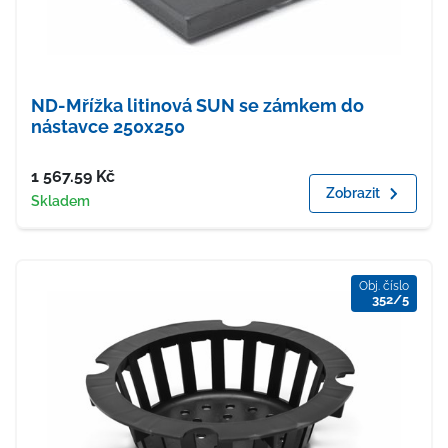
ND-Mřížka litinová SUN se zámkem do
nástavce 250x250
Cena
1 567.59
Kč
Zobrazit
Dostupnost
Skladem
Obj. číslo
352/5