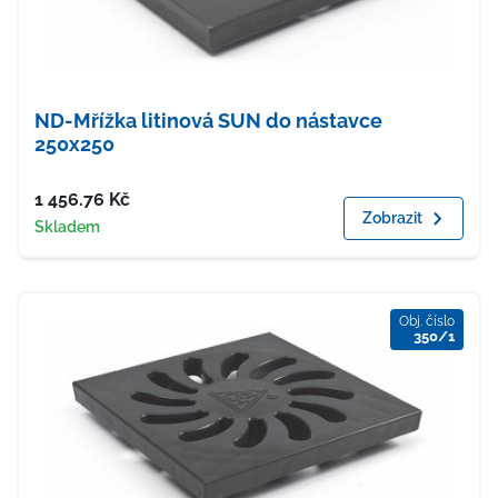
ND-Mřížka litinová SUN do nástavce
250x250
Cena
1 456.76
Kč
Zobrazit
Dostupnost
Skladem
Obj. číslo
350/1