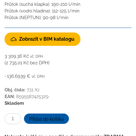
Průtok (suchá klapka): 190-210 l/min
Průtok (vodní hladina): 112-125 l/min
Průtok (NEPTUN): 90-98 l/min
Zobrazit v BIM katalogu
3 309.36
Kč
vč. DPH
(
2 735.01
Kč
bez DPH)
~136,6939 €
vč. DPH
Obj. číslo:
731 Xz
EAN:
8595587425329
Skladem
Kanalizační
Přidat do košíku
vpusť
spodní