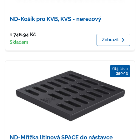
ND-Košík pro KVB, KVS - nerezový
Cena
1 746.94
Kč
Zobrazit
Dostupnost
Skladem
Obj. číslo
350/3
ND-Mřížka litinová SPACE do nástavce