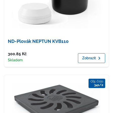
ND-Plovák NEPTUN KVB110
Cena
300.85
Kč
Zobrazit
Dostupnost
Skladem
Obj. číslo
341/2