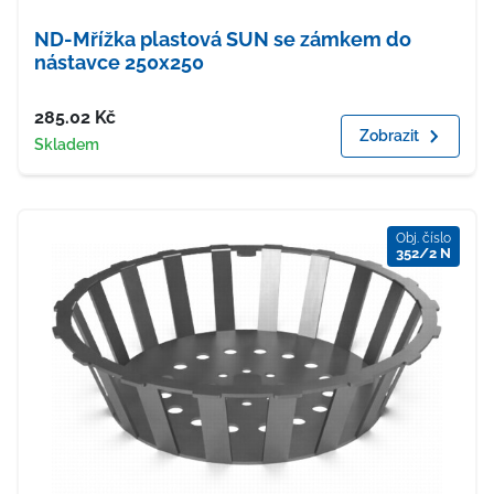
ND-Mřížka plastová SUN se zámkem do
nástavce 250x250
Cena
285.02
Kč
Zobrazit
Dostupnost
Skladem
Obj. číslo
352/2 N