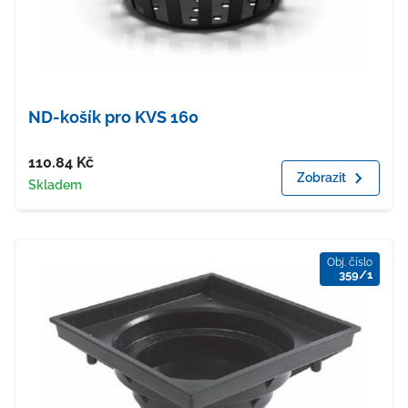
ND-košík pro KVS 160
Cena
110.84
Kč
Zobrazit
Dostupnost
Skladem
Obj. číslo
359/1