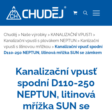
Chuděj
>
Naše výrobky
>
KANALIZAČNÍ VPUSTI
>
Kanalizační vpusti s plovákem NEPTUN
>
Kanlizační
vpusti s litinovou mřížkou
>
Kanalizační vpusť spodní
D110-250 NEPTUN, litinová mřížka SUN se zámkem
Kanalizační vpusť
spodní D110-250
NEPTUN, litinová
mřížka SUN se