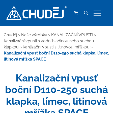
Chuděj
>
Naše výrobky
>
KANALIZAČNÍ VPUSTI
>
Kanalizační vpusti s vodní hladinou nebo suchou
klapkou
>
Kanlizační vpusti s litinovou mřížkou
>
Kanalizační vpusť boční D110-250 suchá klapka, límec,
litinová mřížka SPACE
Kanalizační vpusť
boční D110-250 suchá
klapka, límec, litinová
mřížka SPACE