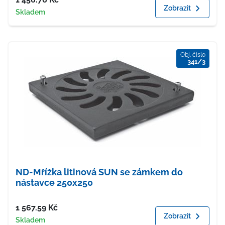
Zobrazit
Dostupnost
Skladem
Obj. číslo
341/3
ND-Mřížka litinová SUN se zámkem do
nástavce 250x250
Cena
1 567.59
Kč
Zobrazit
Dostupnost
Skladem