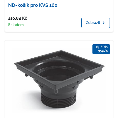
ND-košík pro KVS 160
Cena
110.84
Kč
Zobrazit
Dostupnost
Skladem
Obj. číslo
359/1