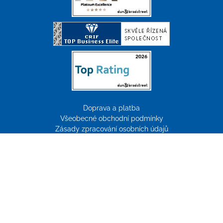
Doprava a platba
Všeobecné obchodní podmínky
Zásady zpracování osobních údajů
Reklamace
Tvorba webových stránek:
ImperialMedia
© Copyright 2026