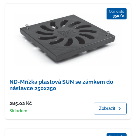
Obj. číslo
350/2
ND-Mřížka plastová SUN se zámkem do
nástavce 250x250
Cena
285.02
Kč
Zobrazit
Dostupnost
Skladem