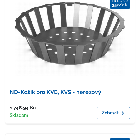
Obj. číslo
352/2 N
ND-Košík pro KVB, KVS - nerezový
Cena
1 746.94
Kč
Zobrazit
Dostupnost
Skladem