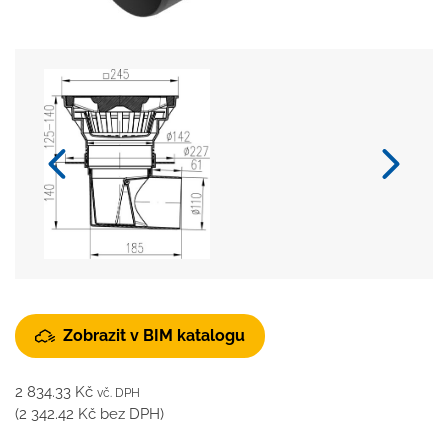
Zobrazit v BIM katalogu
2 834.33
Kč
vč. DPH
(
2 342.42
Kč
bez DPH)