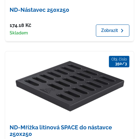
ND-Nástavec 250x250
Cena
174.18
Kč
Zobrazit
Dostupnost
Skladem
Obj. číslo
350/3
ND-Mřížka litinová SPACE do nástavce
250x250