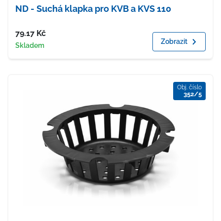
ND - Suchá klapka pro KVB a KVS 110
Cena
79.17
Kč
Zobrazit
Dostupnost
Skladem
Obj. číslo
352/5