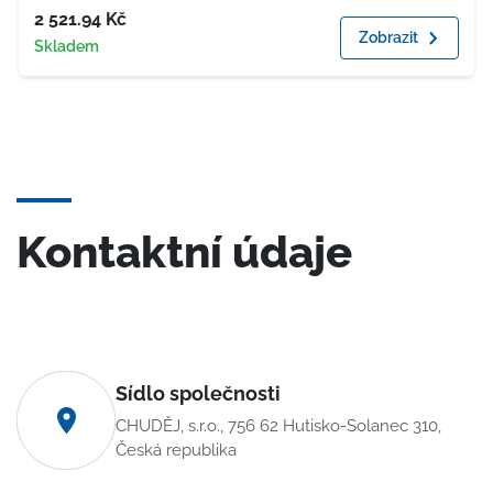
Cena
2 521.94
Kč
Zobrazit
Dostupnost
Skladem
Kontaktní údaje
Sídlo společnosti
CHUDĚJ, s.r.o., 756 62 Hutisko-Solanec 310,
Česká republika