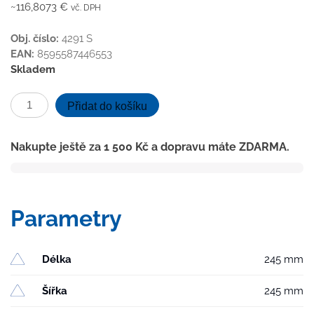
~116,8073 €
vč. DPH
Obj. číslo:
4291 S
EAN:
8595587446553
Skladem
Kanalizační
Přidat do košíku
vpusť
boční
Nakupte ještě za
1 500
Kč
a dopravu máte ZDARMA.
D110-
250
suchá
klapka,
Parametry
límec,
litinová
mřížka
Délka
245 mm
SPACE
množství
Šířka
245 mm