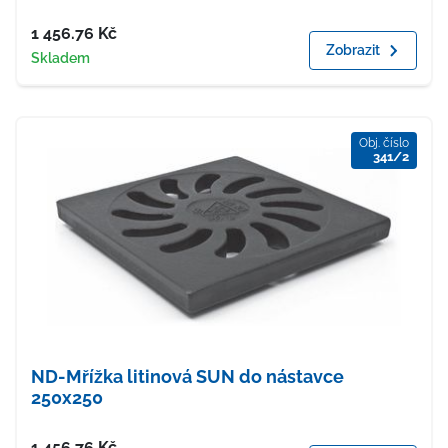
Cena
1 456.76
Kč
Zobrazit
Dostupnost
Skladem
Obj. číslo
341/2
ND-Mřížka litinová SUN do nástavce
250x250
Cena
1 456.76
Kč