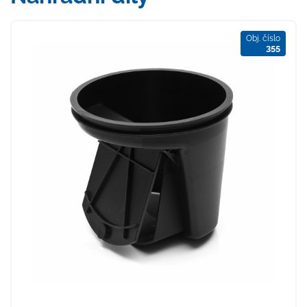
Obj. číslo
355