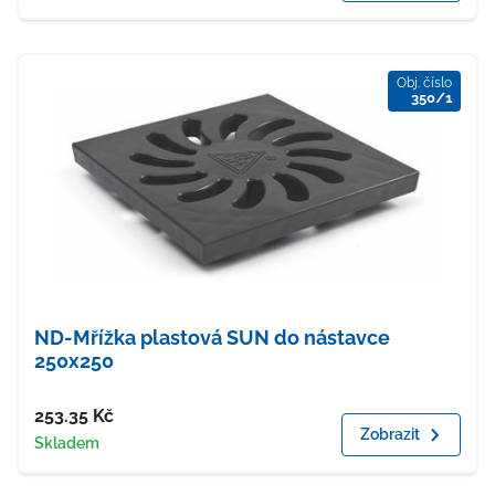
Obj. číslo
350/1
ND-Mřížka plastová SUN do nástavce
250x250
Cena
253.35
Kč
Zobrazit
Dostupnost
Skladem