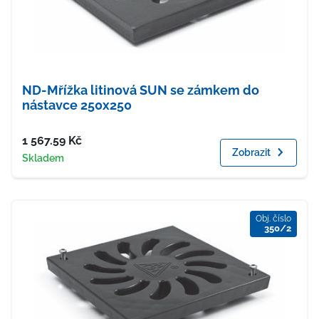
ND-Mřížka litinová SUN se zámkem do
nástavce 250x250
Cena
1 567.59
Kč
Zobrazit
Dostupnost
Skladem
Obj. číslo
350/2