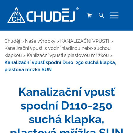
Chuděj
>
Naše výrobky
>
KANALIZAČNÍ VPUSTI
>
Kanalizační vpusti s vodní hladinou nebo suchou
klapkou
>
Kanlizační vpusti s plastovou mřížkou
>
Kanalizační vpusť spodní D110-250 suchá klapka,
plastová mřížka SUN
Kanalizační vpusť
spodní D110-250
suchá klapka,
plastová mřížka SUN