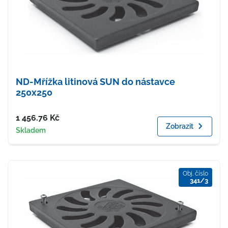
ND-Mřížka litinová SUN do nástavce
250x250
Cena
1 456.76
Kč
Zobrazit
Dostupnost
Skladem
Obj. číslo
341/3