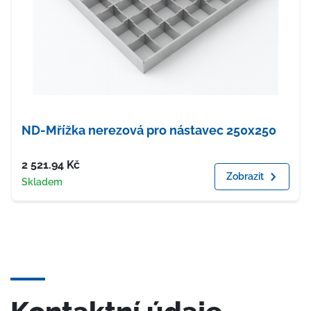
ND-Mřížka nerezová pro nástavec 250x250
Cena
2 521.94
Kč
Zobrazit
Dostupnost
Skladem