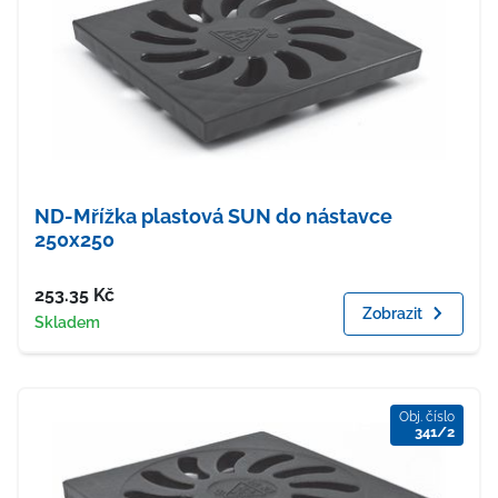
ND-Mřížka plastová SUN do nástavce
250x250
Cena
253.35
Kč
Zobrazit
Dostupnost
Skladem
Obj. číslo
341/2