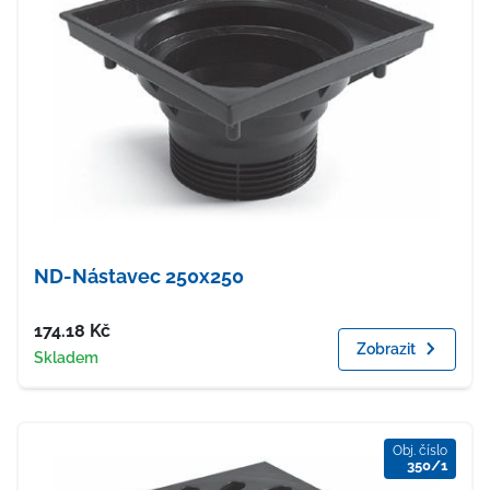
ND-Nástavec 250x250
Cena
174.18
Kč
Zobrazit
Dostupnost
Skladem
Obj. číslo
350/1