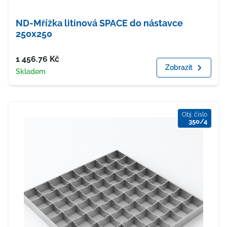
ND-Mřížka litinová SPACE do nástavce
250x250
Cena
1 456.76
Kč
Zobrazit
Dostupnost
Skladem
Obj. číslo
350/4