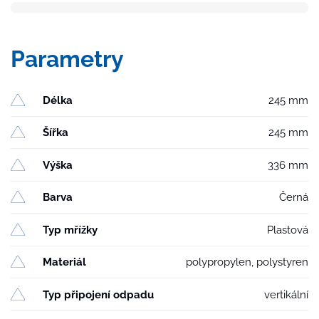
250
suchá
klapka,
Parametry
plastová
mřížka
SUN
Délka
245 mm
množství
Šířka
245 mm
Výška
336 mm
Barva
Černá
Typ mřížky
Plastová
Materiál
polypropylen, polystyren
Typ připojení odpadu
vertikální