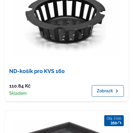
ND-košík pro KVS 160
Cena
110.84
Kč
Zobrazit
Dostupnost
Skladem
Obj. číslo
359/1