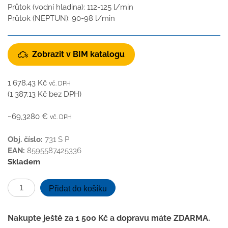
Průtok (vodní hladina): 112-125 l/min
Průtok (NEPTUN): 90-98 l/min
Zobrazit v BIM katalogu
1 678.43
Kč
vč. DPH
(
1 387.13
Kč
bez DPH)
~69,3280 €
vč. DPH
Obj. číslo:
731 S P
EAN:
8595587425336
Skladem
Kanalizační
Přidat do košíku
vpusť
spodní
Nakupte ještě za
1 500
Kč
a dopravu máte ZDARMA.
D110-