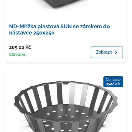
ND-Mřížka plastová SUN se zámkem do
nástavce 250x250
Cena
285.02
Kč
Zobrazit
Dostupnost
Skladem
Obj. číslo
352/2 N