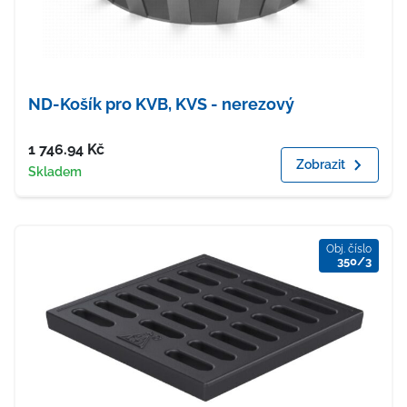
ND-Košík pro KVB, KVS - nerezový
Cena
1 746.94
Kč
Zobrazit
Dostupnost
Skladem
Obj. číslo
350/3