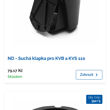
ND - Suchá klapka pro KVB a KVS 110
Cena
79.17
Kč
Zobrazit
Dostupnost
Skladem
Obj. číslo
352/5