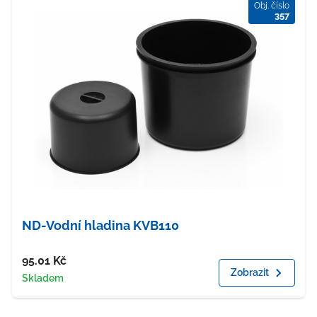
Obj. číslo
357
ND-Vodní hladina KVB110
Cena
95.01
Kč
Zobrazit
Dostupnost
Skladem