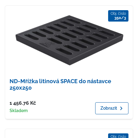
Obj. číslo
350/3
ND-Mřížka litinová SPACE do nástavce
250x250
Cena
1 456.76
Kč
Zobrazit
Dostupnost
Skladem
Obj. číslo