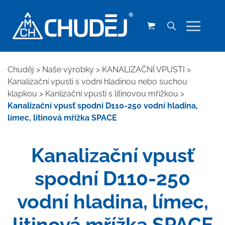
Chuděj
>
Naše výrobky
>
KANALIZAČNÍ VPUSTI
>
Kanalizační vpusti s vodní hladinou nebo suchou
klapkou
>
Kanlizační vpusti s litinovou mřížkou
>
Kanalizační vpusť spodní D110-250 vodní hladina,
límec, litinová mřížka SPACE
Kanalizační vpusť
spodní D110-250
vodní hladina, límec,
litinová mřížka SPACE