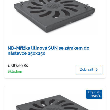
ND-Mřížka litinová SUN se zámkem do
nástavce 250x250
Cena
1 567.59
Kč
Zobrazit
Dostupnost
Skladem
Obj. číslo
350/1