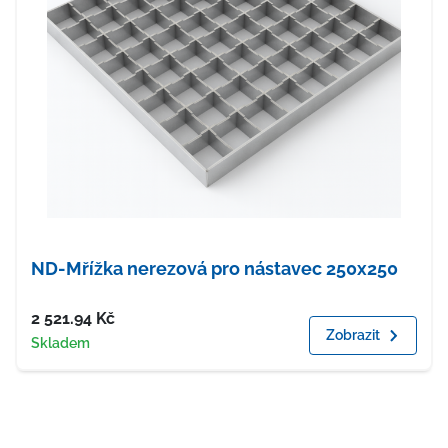
ND-Mřížka nerezová pro nástavec 250x250
Cena
2 521.94
Kč
Zobrazit
Dostupnost
Skladem