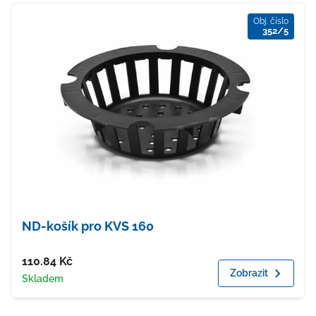
Obj. číslo
352/5
ND-košík pro KVS 160
Cena
110.84
Kč
Zobrazit
Dostupnost
Skladem