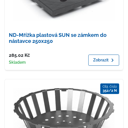
ND-Mřížka plastová SUN se zámkem do
nástavce 250x250
Cena
285.02
Kč
Zobrazit
Dostupnost
Skladem
Obj. číslo
352/2 N