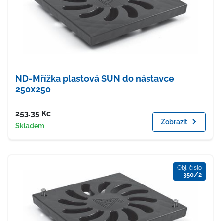
ND-Mřížka plastová SUN do nástavce
250x250
Cena
253.35
Kč
Zobrazit
Dostupnost
Skladem
Obj. číslo
350/2