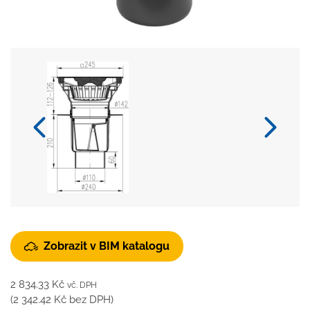
Zobrazit v BIM katalogu
2 834.33
Kč
vč. DPH
(
2 342.42
Kč
bez DPH)