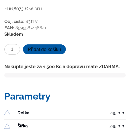
~116,8073 €
vč. DPH
Obj. číslo:
8311 V
EAN:
8595587446621
Skladem
Kanalizační
Přidat do košíku
vpusť
spodní
Nakupte ještě za
1 500
Kč
a dopravu máte ZDARMA.
D110-
250
vodní
hladina,
Parametry
límec,
litinová
mřížka
Délka
245 mm
SPACE
množství
Šířka
245 mm