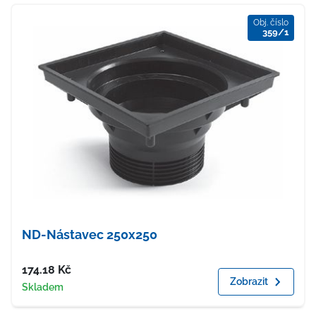
Obj. číslo
359/1
ND-Nástavec 250x250
Cena
174.18
Kč
Zobrazit
Dostupnost
Skladem