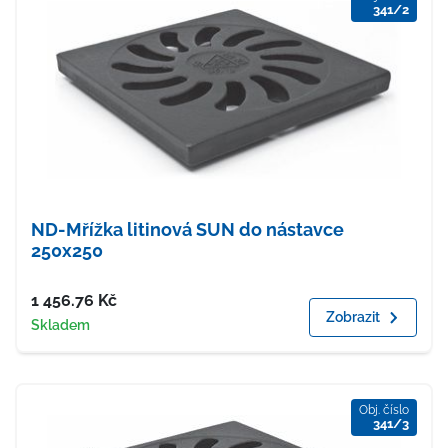
341/2
ND-Mřížka litinová SUN do nástavce
250x250
Cena
1 456.76
Kč
Zobrazit
Dostupnost
Skladem
Obj. číslo
341/3