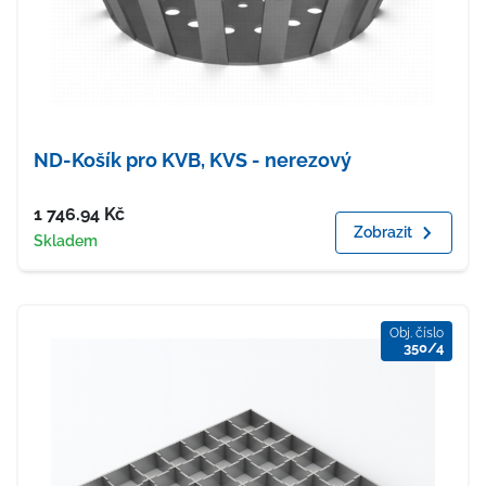
ND-Košík pro KVB, KVS - nerezový
Cena
1 746.94
Kč
Zobrazit
Dostupnost
Skladem
Obj. číslo
350/4