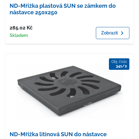
ND-Mřížka plastová SUN se zámkem do
nástavce 250x250
Cena
285.02
Kč
Zobrazit
Dostupnost
Skladem
Obj. číslo
341/2
ND-Mřížka litinová SUN do nástavce