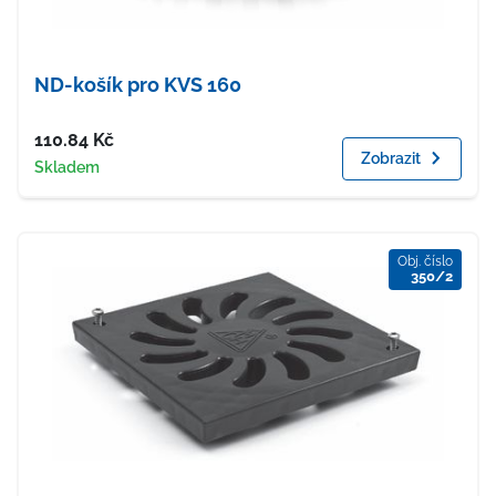
ND-košík pro KVS 160
Cena
110.84
Kč
Zobrazit
Dostupnost
Skladem
Obj. číslo
350/2