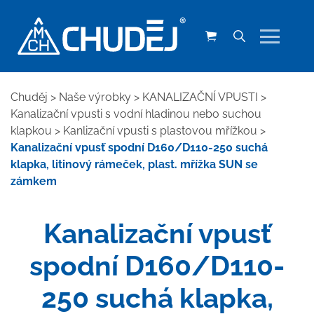
Chuděj
>
Naše výrobky
>
KANALIZAČNÍ VPUSTI
>
Kanalizační vpusti s vodní hladinou nebo suchou
klapkou
>
Kanlizační vpusti s plastovou mřížkou
>
Kanalizační vpusť spodní D160/D110-250 suchá
klapka, litinový rámeček, plast. mřížka SUN se
zámkem
Kanalizační vpusť
spodní D160/D110-
250 suchá klapka,