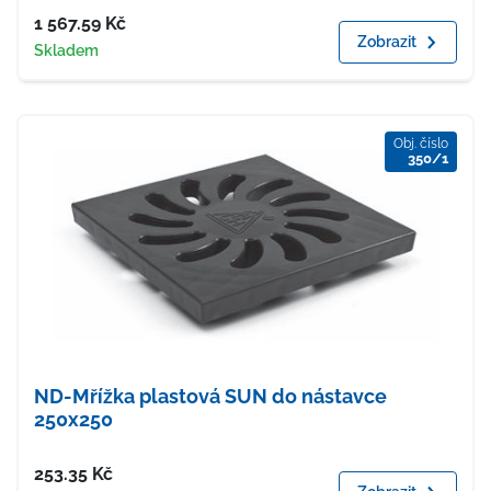
Cena
1 567.59
Kč
Zobrazit
Dostupnost
Skladem
Obj. číslo
350/1
ND-Mřížka plastová SUN do nástavce
250x250
Cena
253.35
Kč