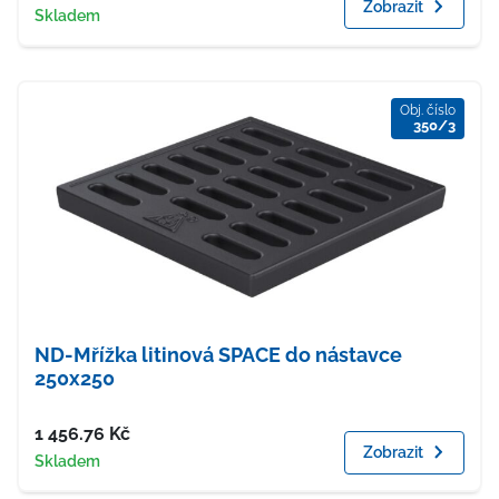
Zobrazit
Dostupnost
Skladem
Obj. číslo
350/3
ND-Mřížka litinová SPACE do nástavce
250x250
Cena
1 456.76
Kč
Zobrazit
Dostupnost
Skladem