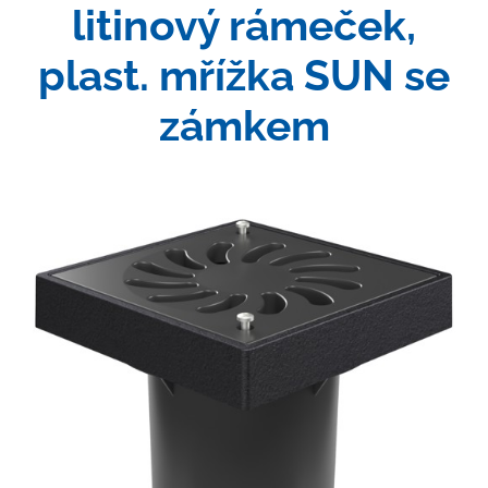
litinový rámeček,
plast. mřížka SUN se
zámkem