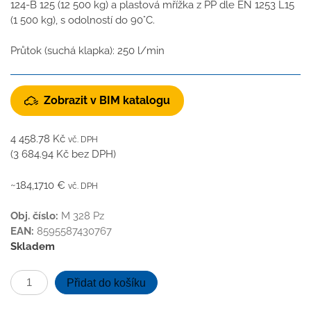
124-B 125 (12 500 kg) a plastová mřížka z PP dle EN 1253 L15
(1 500 kg), s odolností do 90°C.
Průtok (suchá klapka): 250 l/min
Zobrazit v BIM katalogu
4 458.78
Kč
vč. DPH
(
3 684.94
Kč
bez DPH)
~184,1710 €
vč. DPH
Obj. číslo:
M 328 Pz
EAN:
8595587430767
Skladem
Kanalizační
Přidat do košíku
vpusť
spodní