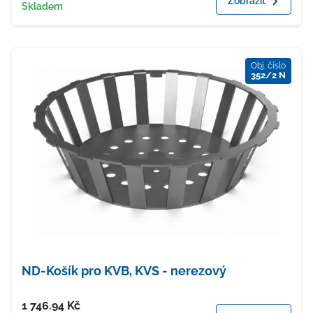
Zobrazit
Dostupnost
Skladem
Obj. číslo
352/2 N
ND-Košík pro KVB, KVS - nerezový
Cena
1 746.94
Kč