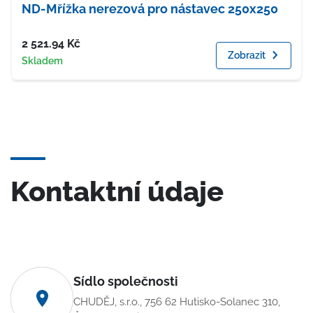
ND-Mřížka nerezová pro nástavec 250x250
Cena
2 521.94
Kč
Zobrazit
Dostupnost
Skladem
Kontaktní údaje
Sídlo společnosti
CHUDĚJ, s.r.o., 756 62 Hutisko-Solanec 310,