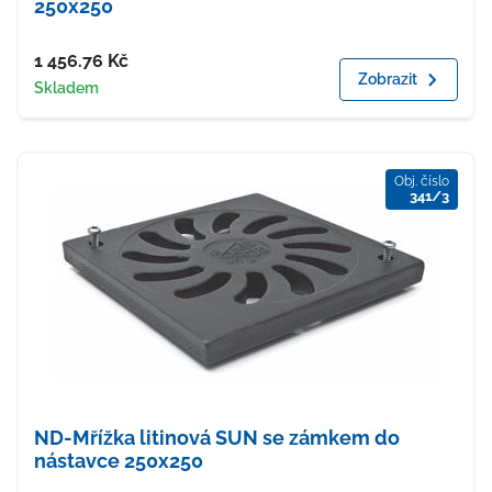
250x250
Cena
1 456.76
Kč
Zobrazit
Dostupnost
Skladem
Obj. číslo
341/3
ND-Mřížka litinová SUN se zámkem do
nástavce 250x250