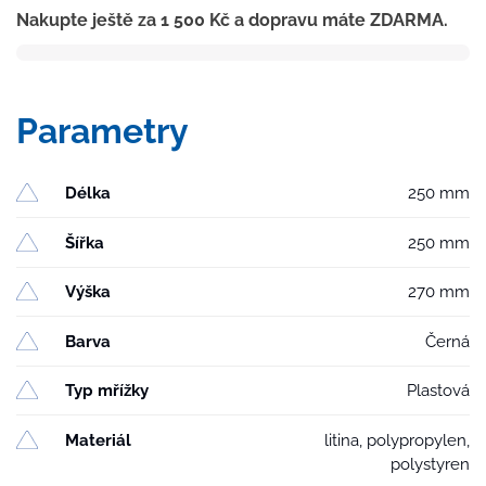
Nakupte ještě za
1 500
Kč
a dopravu máte ZDARMA.
D160/D110-
250
suchá
klapka,
Parametry
litinový
rámeček,
plast.
Délka
250 mm
mřížka
SUN
Šířka
250 mm
se
zámkem
Výška
270 mm
množství
Barva
Černá
Typ mřížky
Plastová
Materiál
litina, polypropylen,
polystyren