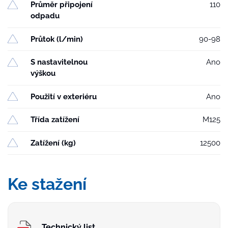
Průměr připojení
110
odpadu
Průtok (l/min)
90-98
S nastavitelnou
Ano
výškou
Použití v exteriéru
Ano
Třída zatížení
M125
Zatížení (kg)
12500
Ke stažení
Technický list