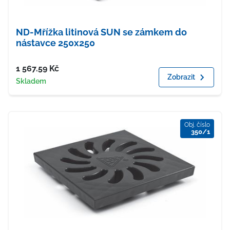
ND-Mřížka litinová SUN se zámkem do
nástavce 250x250
Cena
1 567.59
Kč
Zobrazit
Dostupnost
Skladem
Obj. číslo
350/1