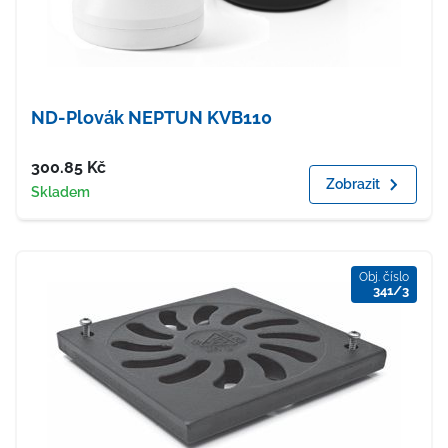
ND-Plovák NEPTUN KVB110
Cena
300.85
Kč
Zobrazit
Dostupnost
Skladem
Obj. číslo
341/3