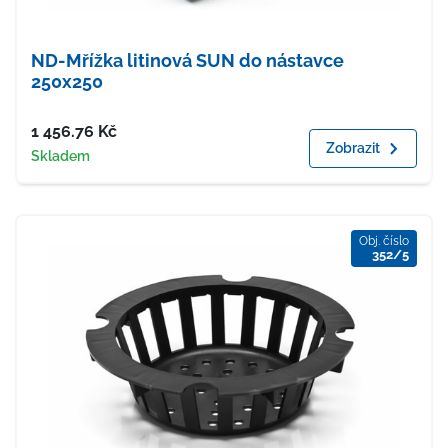
ND-Mřížka litinová SUN do nástavce
250x250
Cena
1 456.76
Kč
Zobrazit
Dostupnost
Skladem
Obj. číslo
352/5