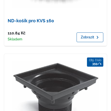
ND-košík pro KVS 160
Cena
110.84
Kč
Zobrazit
Dostupnost
Skladem
Obj. číslo
359/1