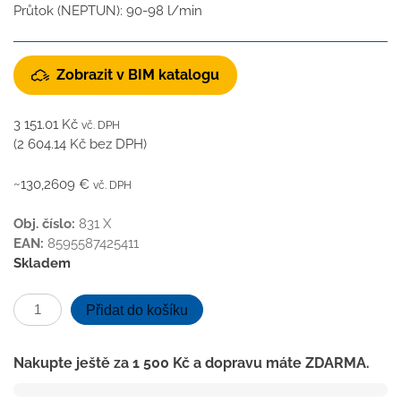
Průtok (NEPTUN): 90-98 l/min
Zobrazit v BIM katalogu
3 151.01
Kč
vč. DPH
(
2 604.14
Kč
bez DPH)
~130,2609 €
vč. DPH
Obj. číslo:
831 X
EAN:
8595587425411
Skladem
Kanalizační
Přidat do košíku
vpusť
spodní
Nakupte ještě za
1 500
Kč
a dopravu máte ZDARMA.
D110-
250