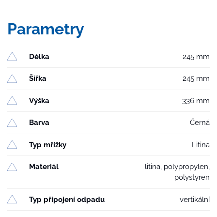
NEPTUN,
límec,
Parametry
litinová
mřížka
SUN
Délka
245 mm
množství
Šířka
245 mm
Výška
336 mm
Barva
Černá
Typ mřížky
Litina
Materiál
litina, polypropylen,
polystyren
Typ připojení odpadu
vertikální