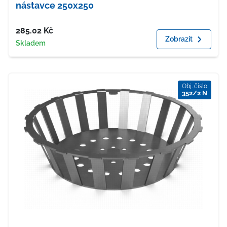
nástavce 250x250
Cena
285.02
Kč
Zobrazit
Dostupnost
Skladem
Obj. číslo
352/2 N