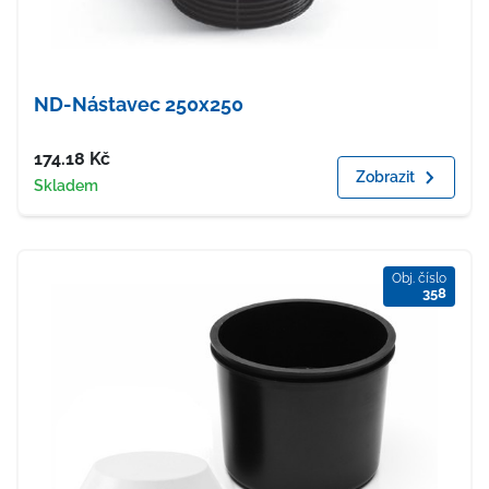
ND-Nástavec 250x250
Cena
174.18
Kč
Zobrazit
Dostupnost
Skladem
Obj. číslo
358