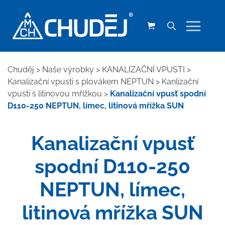
Chuděj
>
Naše výrobky
>
KANALIZAČNÍ VPUSTI
>
Kanalizační vpusti s plovákem NEPTUN
>
Kanlizační
vpusti s litinovou mřížkou
>
Kanalizační vpusť spodní
D110-250 NEPTUN, límec, litinová mřížka SUN
Kanalizační vpusť
spodní D110-250
NEPTUN, límec,
litinová mřížka SUN