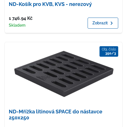
ND-Košík pro KVB, KVS - nerezový
Cena
1 746.94
Kč
Zobrazit
Dostupnost
Skladem
Obj. číslo
350/3
ND-Mřížka litinová SPACE do nástavce
250x250