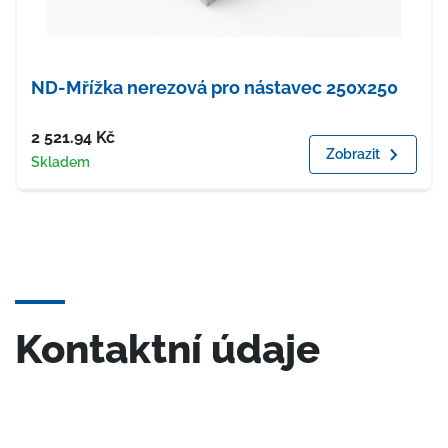
ND-Mřížka nerezová pro nástavec 250x250
Cena
2 521.94
Kč
Zobrazit
Dostupnost
Skladem
Kontaktní údaje