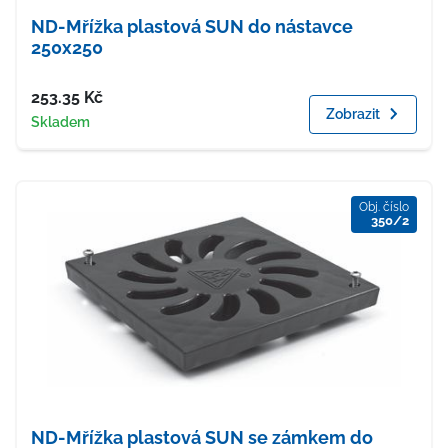
ND-Mřížka plastová SUN do nástavce
250x250
Cena
253.35
Kč
Zobrazit
Dostupnost
Skladem
Obj. číslo
350/2
ND-Mřížka plastová SUN se zámkem do