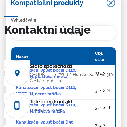
Kompatibilní produkty
Vyhledávání
Kontaktní údaje
Obj.
Název
číslo
Sídlo společnosti
Kanalizační vpusť boční D110,
324 X
CHUDĚJ, s.r.o., 756 62 Hutisko-Solanec 310,
NEPTUN, plastová mřížka
Česká republika
Kanalizační vpusť boční D110,
324 X N
NEPTUN, nerez mřížka
Telefonní kontakt
Kanalizační vpusť boční D110,
324 X Li
+420 571 757 733
NEPTUN, litinová mřížka
Kanalizační vpusť boční D50,
332 X