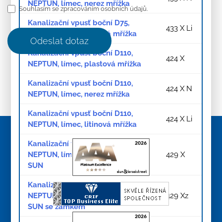
NEPTUN, límec, nerez mřížka
Souhlasím se zpracováním osobních údajů.
Kanalizační vpusť boční D75,
433 X Li
NEPTUN, límec, litinová mřížka
Odeslat dotaz
Kanalizační vpusť boční D110,
424 X
NEPTUN, límec, plastová mřížka
Kanalizační vpusť boční D110,
424 X N
NEPTUN, límec, nerez mřížka
Kanalizační vpusť boční D110,
424 X Li
NEPTUN, límec, litinová mřížka
Kanalizační vpusť boční D110-250
NEPTUN, límec, litinová mřížka
429 X
SUN
Kanalizační vpusť boční D110-250
NEPTUN, límec, litinová mřížka
429 Xz
SUN se zámkem