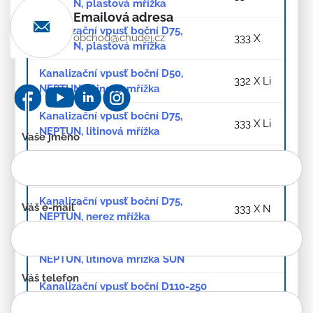
NEPTUN, plastová mřížka
Emailová adresa
Kanalizační vpusť boční D75,
obchod@chudej.cz
333 X
NEPTUN, plastová mřížka
Kanalizační vpusť boční D50,
332 X Li
NEPTUN, litinová mřížka
Kanalizační vpusť boční D75,
333 X Li
NEPTUN, litinová mřížka
Kontaktní
Vaše jméno
formulář
Kanalizační vpusť boční D50,
332 X N
-
NEPTUN, nerez mřížka
CZ
Kanalizační vpusť boční D75,
Váš e-mail
*
333 X N
NEPTUN, nerez mřížka
Kanalizační vpusť boční D110-250
329 X
NEPTUN, litinová mřížka SUN
Váš telefon
Kanalizační vpusť boční D110-250
NEPTUN, litinová mřížka SUN se
329 Xz