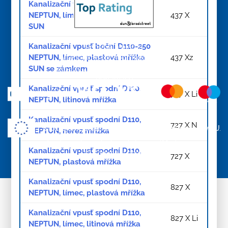
Kanalizační vpusť boční D110-250
NEPTUN, límec, plastová mřížka
437 X
SUN
Kanalizační vpusť boční D110-250
Doprava a platba
NEPTUN, límec, plastová mřížka
437 Xz
Všeobecné obchodní podmínky
SUN se zámkem
Zásady zpracování osobních údajů
Reklamace
Kanalizační vpusť spodní D110,
727 X Li
NEPTUN, litinová mřížka
Kanalizační vpusť spodní D110,
727 X N
NEPTUN, nerez mřížka
Tvorba webových stránek:
ImperialMedia
Kanalizační vpusť spodní D110,
© Copyright 2026
727 X
NEPTUN, plastová mřížka
Kanalizační vpusť spodní D110,
827 X
NEPTUN, límec, plastová mřížka
Kanalizační vpusť spodní D110,
827 X Li
NEPTUN, límec, litinová mřížka