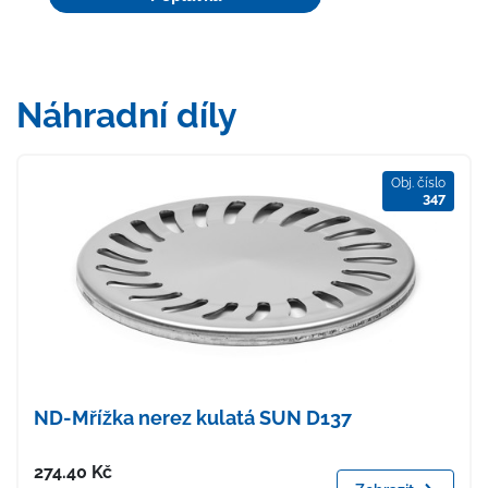
Náhradní díly
Obj. číslo
347
ND-Mřížka nerez kulatá SUN D137
Cena
274.40
Kč