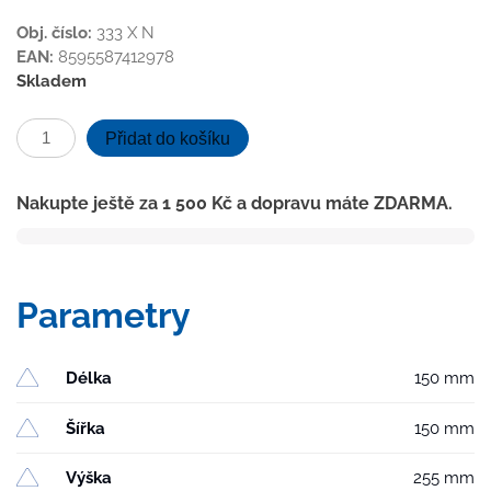
Obj. číslo:
333 X N
EAN:
8595587412978
Skladem
Kanalizační
Přidat do košíku
vpusť
boční
Nakupte ještě za
1 500
Kč
a dopravu máte ZDARMA.
D75,
NEPTUN,
nerez
mřížka
Parametry
množství
Délka
150 mm
Šířka
150 mm
Výška
255 mm