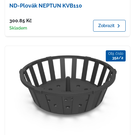
ND-Plovák NEPTUN KVB110
Cena
300.85
Kč
Zobrazit
Dostupnost
Skladem
Obj. číslo
352/2