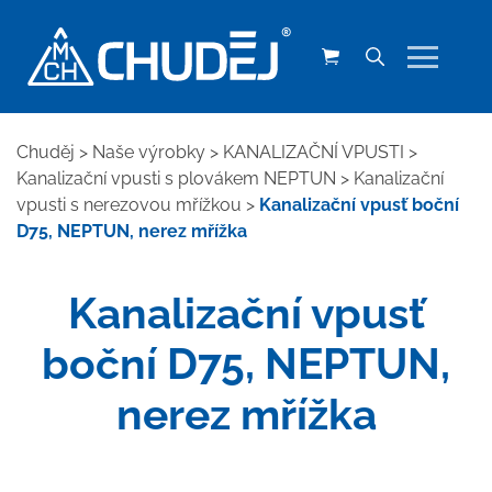
Chuděj
>
Naše výrobky
>
KANALIZAČNÍ VPUSTI
>
Kanalizační vpusti s plovákem NEPTUN
>
Kanalizační
vpusti s nerezovou mřížkou
>
Kanalizační vpusť boční
D75, NEPTUN, nerez mřížka
Kanalizační vpusť
boční D75, NEPTUN,
nerez mřížka