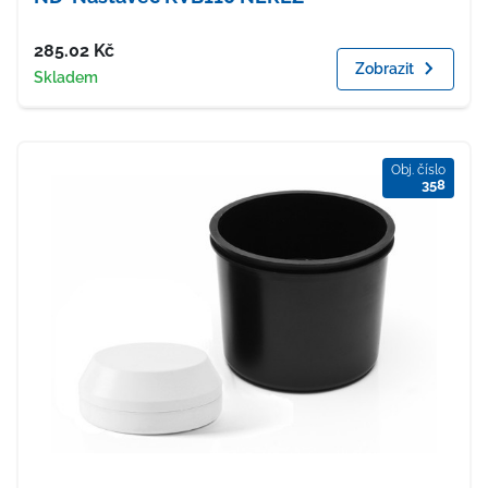
Cena
285.02
Kč
Zobrazit
Dostupnost
Skladem
Obj. číslo
358