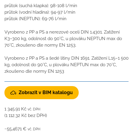
průtok (suchá klapka): 98-108 l/min
průtok (vodní hladina): 94-97 l/min
průtok (NEPTUN): 69-76 l/min
Vyrobeno z PP a PS a nerezové oceli DIN 1.4301. Zatížení
K3–300 kg, odolnost do 90°C, u plováku NEPTUN max do
70°C, zkoušeno dle normy EN 1253.
Vyrobeno z PP a PS a šedé litiny DIN 1691. Zatížení L15–1 500
kg, odolnost do 90°C, u plováku NEPTUN max do 70°C,
zkoušeno dle normy EN 1253
Zobrazit v BIM katalogu
1 345.91
Kč
vč. DPH
(
1 112.32
Kč
bez DPH)
~55,4671 €
vč. DPH