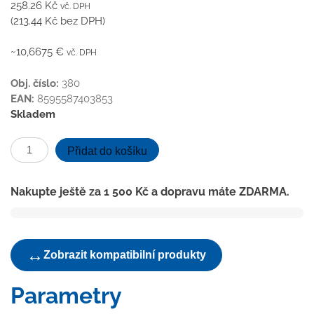
258.26
Kč
vč. DPH
(
213.44
Kč
bez DPH)
~10,6675 €
vč. DPH
Obj. číslo:
380
EAN:
8595587403853
Skladem
ND-
Přidat do košíku
Mřížka
nerez
Nakupte ještě za
1 500
Kč
a dopravu máte ZDARMA.
SUN
1,5
mm
pro
↔
Zobrazit kompatibilní produkty
nástavec
125x125
Parametry
množství