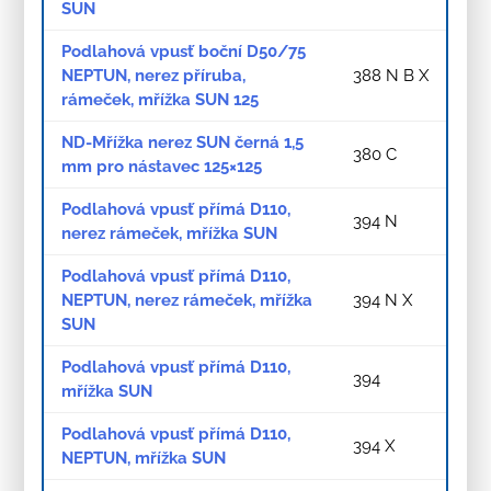
SUN
Podlahová vpusť boční D50/75
NEPTUN, nerez příruba,
388 N B X
rámeček, mřížka SUN 125
ND-Mřížka nerez SUN černá 1,5
380 C
mm pro nástavec 125×125
Podlahová vpusť přímá D110,
394 N
nerez rámeček, mřížka SUN
Podlahová vpusť přímá D110,
NEPTUN, nerez rámeček, mřížka
394 N X
SUN
Podlahová vpusť přímá D110,
394
mřížka SUN
Podlahová vpusť přímá D110,
394 X
NEPTUN, mřížka SUN