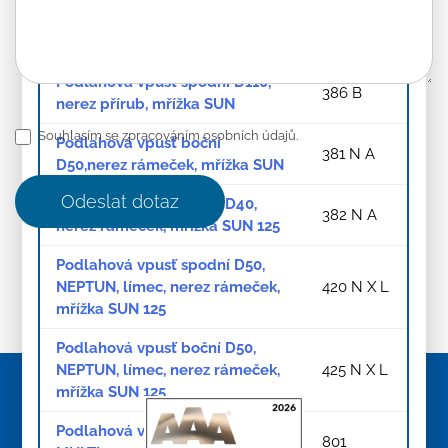
Podlahová vpusť spodní D110,
386 A
nerez mřížka SUN
Podlahová vpusť spodní D110,
386 B
nerez přírub, mřížka SUN
Souhlasím se zpracováním osobních údajů.
Podlahová vpusť boční
381 N A
D50,nerez rámeček, mřížka SUN
Odeslat dotaz
Podlahová vpusť boční D40,
382 N A
nerez rámeček, mřížka SUN 125
Podlahová vpusť spodní D50,
NEPTUN, límec, nerez rámeček,
420 N X L
mřížka SUN 125
Podlahová vpusť boční D50,
NEPTUN, límec, nerez rámeček,
425 N X L
mřížka SUN 125
Podlahová vpusť boční D50/75
801