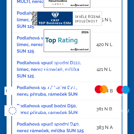
MULTI, nerez mřížka SUN
Podlahová vpusť boční D50,
límec, nerez rámeček, mřížka
425 N L
SUN 125
Podlahová vpusť spodní D50,
límec, nerez rámeček, mřížka
420 N L
SUN 125
Podlahová vpusť spodní D110,
Doprava a platba
límec, nerez rámeček, mřížka
421 N L
Všeobecné obchodní podmínky
SUN 125
Zásady zpracování osobních údajů
Reklamace
Podlahová vpusť boční D40,
382 N B
nerez příruba, rámeček SUN
Podlahová vpusť boční D50,
381 N B
nerez příruba, rámeček SUN
Tvorba webových stránek:
ImperialMedia
Podlahová vpusť spodní D40,
© Copyright 2026
383 N A
nerez rámeček, mřížka SUN 125