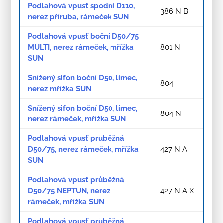
Podlahová vpusť spodní D110,
386 N B
nerez příruba, rámeček SUN
Podlahová vpusť boční D50/75
MULTI, nerez rámeček, mřížka
801 N
SUN
Snížený sifon boční D50, límec,
804
nerez mřížka SUN
Snížený sifon boční D50, límec,
804 N
nerez rámeček, mřížka SUN
Podlahová vpusť průběžná
D50/75, nerez rámeček, mřížka
427 N A
SUN
Podlahová vpusť průběžná
D50/75 NEPTUN, nerez
427 N A X
rámeček, mřížka SUN
Podlahová vpusť průběžná