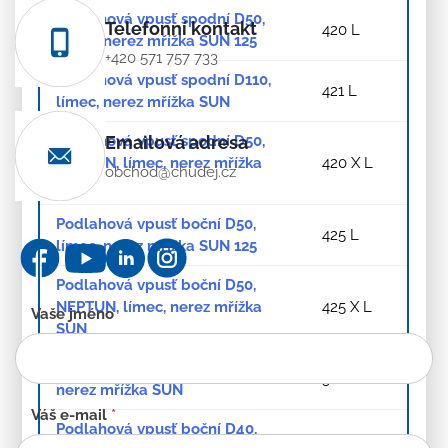
Podlahová vpusť spodní D50,
Telefonní kontakt
420 L
límec, nerez mřížka SUN 125
+420 571 757 733
Podlahová vpusť spodní D110,
421 L
límec, nerez mřížka SUN
Podlahová vpusť spodní D50,
Emailová adresa
NEPTUN, límec, nerez mřížka
420 X L
obchod@chudej.cz
SUN
Podlahová vpusť boční D50,
425 L
límec, nerez mřížka SUN 125
Podlahová vpusť boční D50,
NEPTUN, límec, nerez mřížka
425 X L
Kontaktní
Vaše jméno
SUN
formulář
-
Podlahová vpusť boční D40,
382 A
CZ
nerez mřížka SUN
Váš e-mail
*
Podlahová vpusť boční D40,
382 B