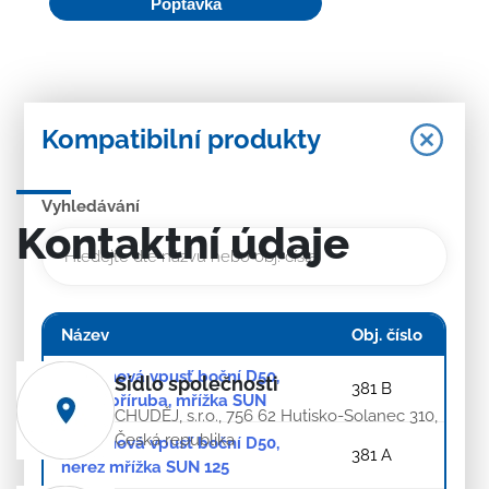
Poptávka
Kompatibilní produkty
Vyhledávání
Kontaktní údaje
Název
Obj. číslo
Podlahová vpusť boční D50,
Sídlo společnosti
381 B
nerez příruba, mřížka SUN
CHUDĚJ, s.r.o., 756 62 Hutisko-Solanec 310,
Česká republika
Podlahová vpusť boční D50,
381 A
nerez mřížka SUN 125