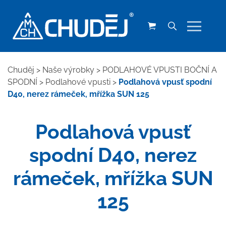
Chuděj
>
Naše výrobky
>
PODLAHOVÉ VPUSTI BOČNÍ A
SPODNÍ
>
Podlahové vpusti
>
Podlahová vpusť spodní
D40, nerez rámeček, mřížka SUN 125
Podlahová vpusť
spodní D40, nerez
rámeček, mřížka SUN
125