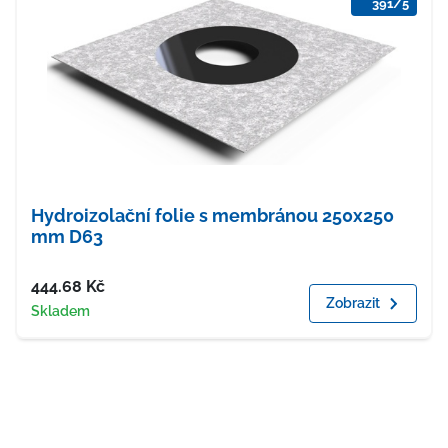
391/5
Hydroizolační folie s membránou 250x250
mm D63
Cena
444.68
Kč
Zobrazit
Dostupnost
Skladem