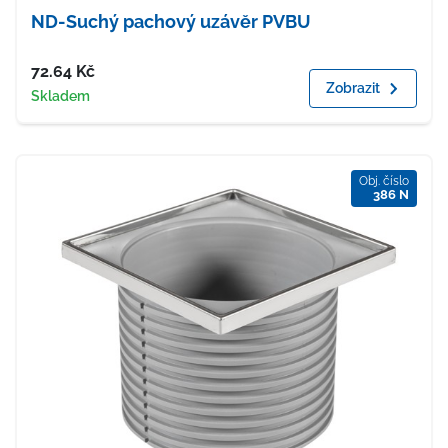
ND-Suchý pachový uzávěr PVBU
Cena
72.64
Kč
Zobrazit
Dostupnost
Skladem
Obj. číslo
386 N