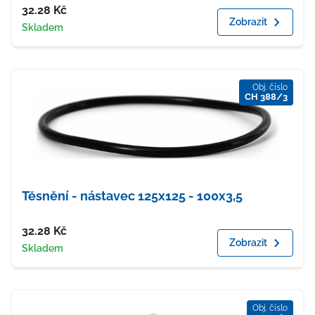
Cena
32.28
Kč
Zobrazit
Dostupnost
Skladem
Obj. číslo
CH 388/3
Těsnění - nástavec 125x125 - 100x3,5
Cena
32.28
Kč
Zobrazit
Dostupnost
Skladem
Obj. číslo