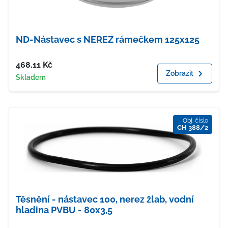
ND-Nástavec s NEREZ rámečkem 125x125
Cena
468.11
Kč
Zobrazit
Dostupnost
Skladem
Obj. číslo
CH 388/2
Těsnění - nástavec 100, nerez žlab, vodní
hladina PVBU - 80x3,5