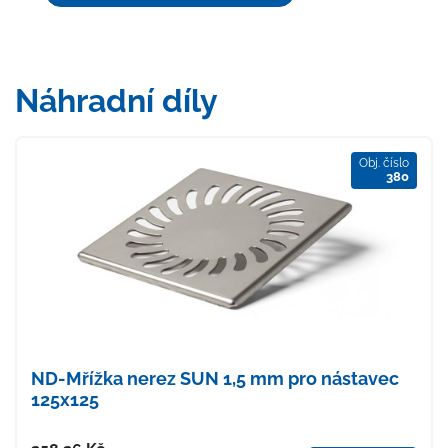
Náhradní díly
Obj. číslo
380
ND-Mřížka nerez SUN 1,5 mm pro nástavec
125x125
Cena