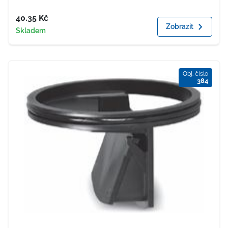
Cena
40.35
Kč
Zobrazit
Dostupnost
Skladem
Obj. číslo
384