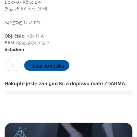
1 033.07
Kč
vč. DPH
(
853.78
Kč
bez DPH)
~42,5745 €
vč. DPH
Obj. číslo:
383 N A
EAN:
8595587420522
Skladem
Podlahová
Přidat do košíku
vpusť
spodní
Nakupte ještě za
1 500
Kč
a dopravu máte ZDARMA.
D40,
nerez
rámeček,
mřížka
SUN
125
množství