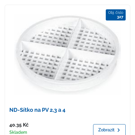
Obj. číslo
327
ND-Sítko na PV 2,3 a 4
Cena
40.35
Kč
Zobrazit
Dostupnost
Skladem