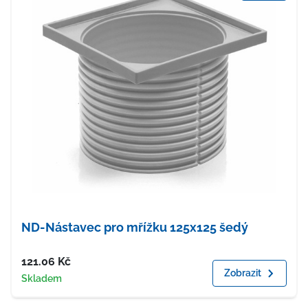
ND-Nástavec pro mřížku 125x125 šedý
Cena
121.06
Kč
Zobrazit
Dostupnost
Skladem