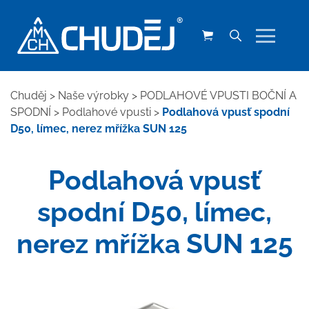
Chuděj
>
Naše výrobky
>
PODLAHOVÉ VPUSTI BOČNÍ A
SPODNÍ
>
Podlahové vpusti
>
Podlahová vpusť spodní
D50, límec, nerez mřížka SUN 125
Podlahová vpusť
spodní D50, límec,
nerez mřížka SUN 125