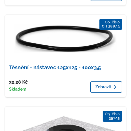
Obj. číslo
CH 388/3
Těsnění - nástavec 125x125 - 100x3,5
Cena
32.28
Kč
Zobrazit
Dostupnost
Skladem
Obj. číslo
391/5