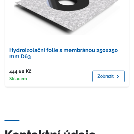
Hydroizolační folie s membránou 250x250
mm D63
Cena
444.68
Kč
Zobrazit
Dostupnost
Skladem