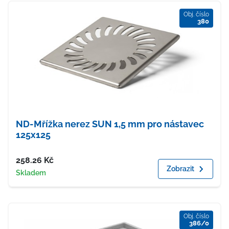
Obj. číslo
380
ND-Mřížka nerez SUN 1,5 mm pro nástavec
125x125
Cena
258.26
Kč
Zobrazit
Dostupnost
Skladem
Obj. číslo
386/0