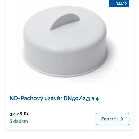
321/0
ND-Pachový uzávěr DN50/2,3 a 4
Cena
32.28
Kč
Zobrazit
Dostupnost
Skladem