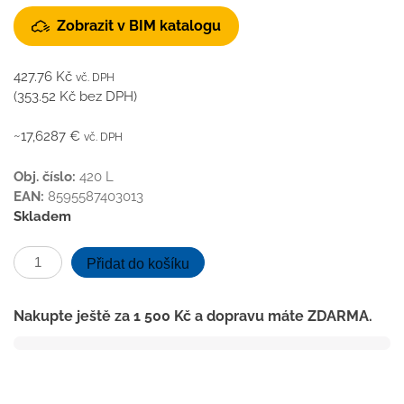
Zobrazit v BIM katalogu
427.76
Kč
vč. DPH
(
353.52
Kč
bez DPH)
~17,6287 €
vč. DPH
Obj. číslo:
420 L
EAN:
8595587403013
Skladem
Podlahová
Přidat do košíku
vpusť
spodní
Nakupte ještě za
1 500
Kč
a dopravu máte ZDARMA.
D50,
límec,
nerez
mřížka