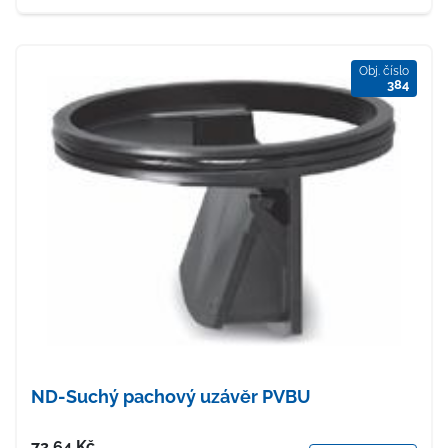
Obj. číslo
384
ND-Suchý pachový uzávěr PVBU
Cena
72.64
Kč