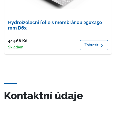
Hydroizolační folie s membránou 250x250
mm D63
Cena
444.68
Kč
Zobrazit
Dostupnost
Skladem
Kontaktní údaje