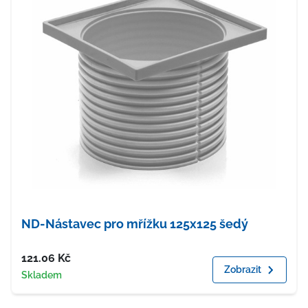
ND-Nástavec pro mřížku 125x125 šedý
Cena
121.06
Kč
Zobrazit
Dostupnost
Skladem