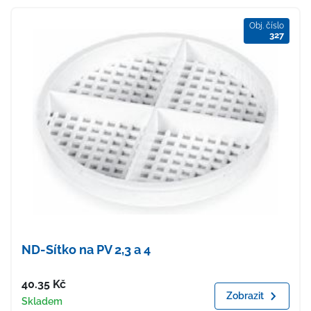
Obj. číslo
327
ND-Sítko na PV 2,3 a 4
Cena
40.35
Kč
Zobrazit
Dostupnost
Skladem