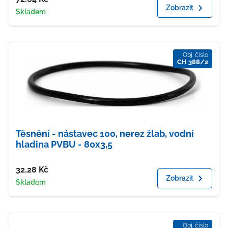
Zobrazit
Dostupnost
Skladem
Obj. číslo
CH 388/2
Těsnění - nástavec 100, nerez žlab, vodní
hladina PVBU - 80x3,5
Cena
32.28
Kč
Zobrazit
Dostupnost
Skladem
Obj. číslo