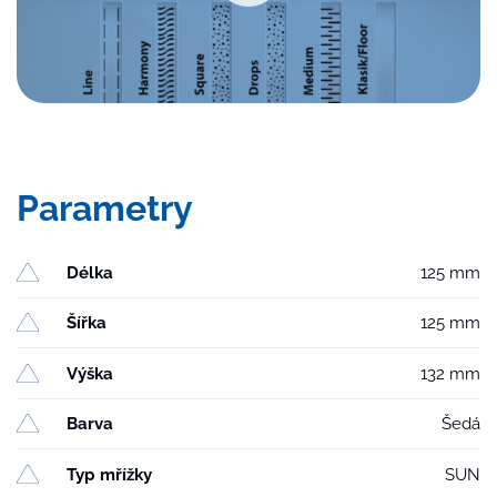
Parametry
Délka
125 mm
Šířka
125 mm
Výška
132 mm
Barva
Šedá
Typ mřížky
SUN