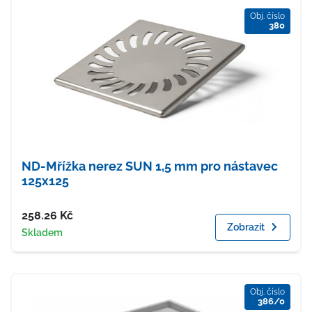
Obj. číslo
380
ND-Mřížka nerez SUN 1,5 mm pro nástavec
125x125
Cena
258.26
Kč
Zobrazit
Dostupnost
Skladem
Obj. číslo
386/0