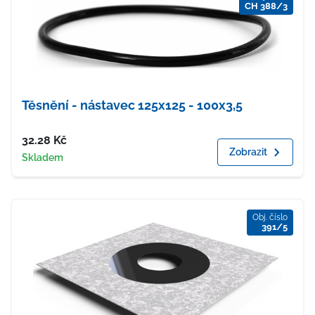
CH 388/3
Těsnění - nástavec 125x125 - 100x3,5
Cena
32.28
Kč
Zobrazit
Dostupnost
Skladem
Obj. číslo
391/5