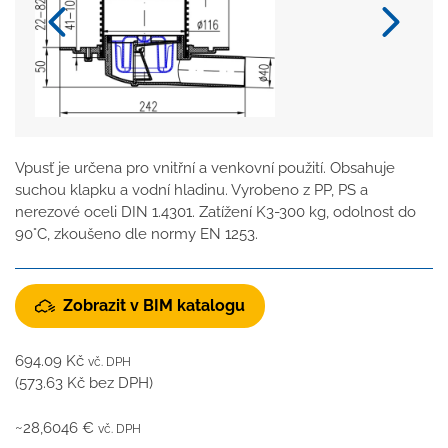
Vpusť je určena pro vnitřní a venkovní použití. Obsahuje
suchou klapku a vodní hladinu. Vyrobeno z PP, PS a
nerezové oceli DIN 1.4301. Zatížení K3-300 kg, odolnost do
90°C, zkoušeno dle normy EN 1253.
Zobrazit v BIM katalogu
694.09
Kč
vč. DPH
(
573.63
Kč
bez DPH)
~28,6046 €
vč. DPH