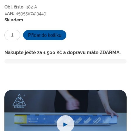
Obj. číslo:
382 A
EAN:
8595587413449
Skladem
Podlahová
Přidat do košíku
vpusť
boční
Nakupte ještě za
1 500
Kč
a dopravu máte ZDARMA.
D40,
nerez
mřížka
SUN
množství
►