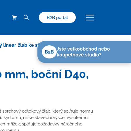
B2B portál
 linear. žlab ke stěně černý 350 mm, boční
Jste velkoobchod nebo
B2B
koupelnové studio?
50 mm, boční D40,
sprchový odtokový žlab, který splňuje normu
u systému, nízké stavební výšce, vysokému
ých mřížek, splňuje požadavky náročného
 koupelnu.