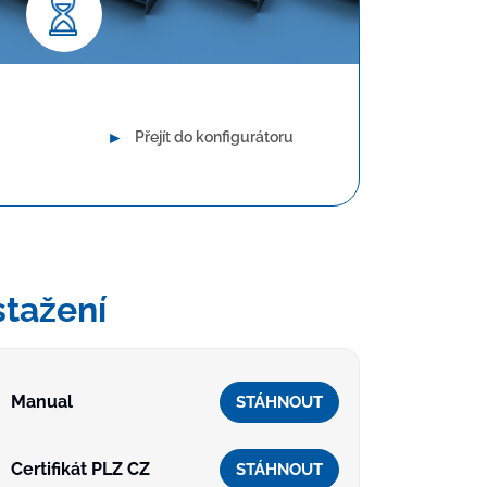
uhodobá spolehlivost
►
Přejít do konfigurátoru
stažení
Manual
STÁHNOUT
Certifikát PLZ CZ
STÁHNOUT