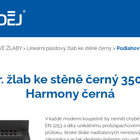
VÉ ŽLABY
>
Lineární plastový žlab ke stěně černý
>
Podlahový
. žlab ke stěně černý 3
Harmony černá
V každé moderní koupelně by neměl chybět 
EN 1253 a díky unikátnímu protizápachovém
průtoku, široké škále nadčasových nerezov
zákazníka a je tak ideálním řešením pro vaši