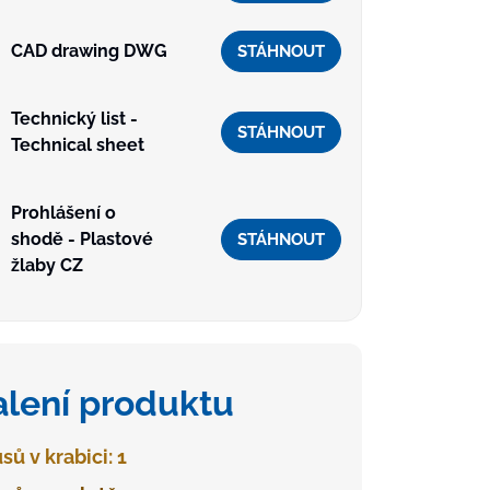
CAD drawing DWG
STÁHNOUT
Technický list -
STÁHNOUT
Technical sheet
Prohlášení o
shodě - Plastové
STÁHNOUT
žlaby CZ
alení produktu
sů v krabici: 1