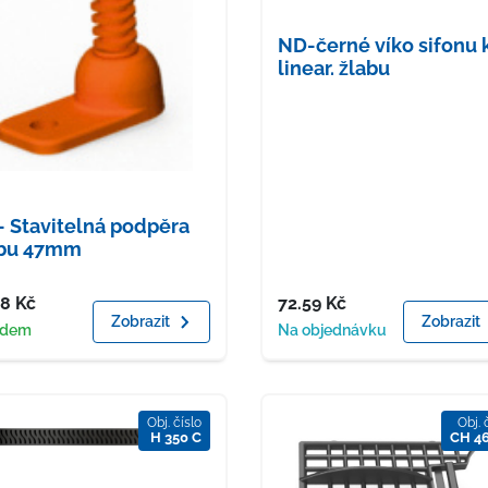
ND-černé víko sifonu 
linear. žlabu
 Stavitelná podpěra
abu 47mm
a
Cena
78
Kč
72.59
Kč
Zobrazit
Zobrazit
upnost
Dostupnost
adem
Na objednávku
Obj. číslo
Obj. 
H 350 C
CH 4