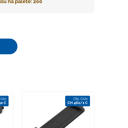
sů na paletě: 200
číslo
Obj. číslo
30 C
CH 462/1 C