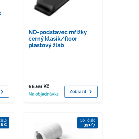
k
ND-podstavec mřížky
černý klasik/floor
plastový žlab
Cena
66.66
Kč
Zobrazit
Dostupnost
Na objednávku
číslo
Obj. číslo
68 C
391/7