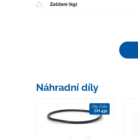
Zatížení (kg)
Náhradní díly
Obj. číslo
CH 431