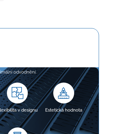
e na míru
, aby přesně odpovídaly požadavkům
ptimální odvodnění.
lexibilita v designu
Estetická hodnota