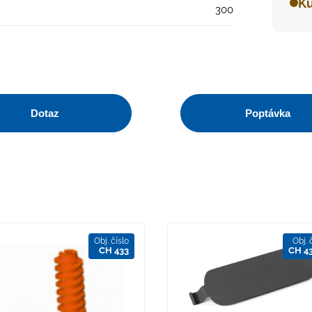
Ku
300
Dotaz
Poptávka
Obj. číslo
Obj. 
CH 433
CH 4