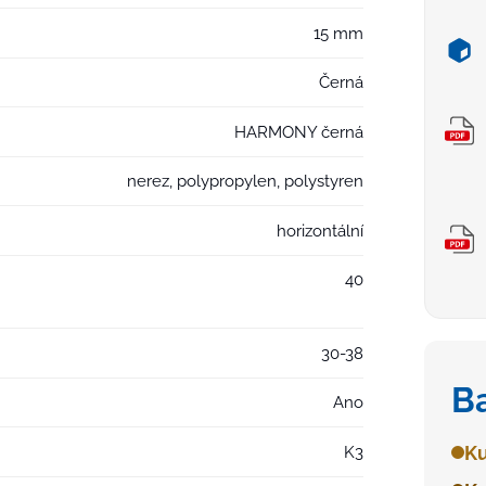
15 mm
Černá
HARMONY černá
nerez, polypropylen, polystyren
horizontální
40
30-38
B
Ano
Ku
K3