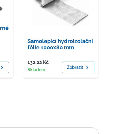
erné
Samolepící hydroizolační
fólie 1000x80 mm
Cena
132.22
Kč
Zobrazit
Dostupnost
Skladem