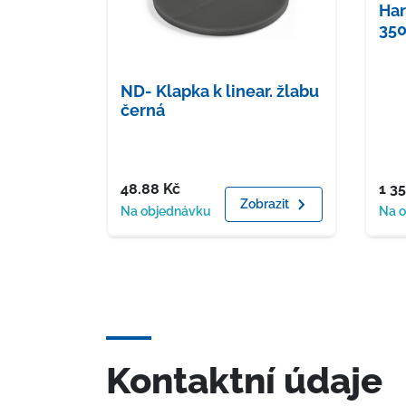
Har
350
ND- Klapka k linear. žlabu
černá
Cena
Cen
48.88
Kč
1 3
Zobrazit
Dostupnost
Dost
Na objednávku
Na 
Kontaktní údaje