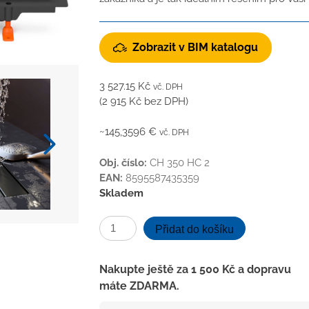
Zobrazit v BIM katalogu
3 527.15
Kč
vč. DPH
(
2 915
Kč
bez DPH)
~145,3596 €
vč. DPH
Obj. číslo:
CH 350 HC 2
EAN:
8595587435359
Skladem
Podlahový
Přidat do košíku
linear.
žlab
Nakupte ještě za
1 500
Kč
a dopravu
ke
máte ZDARMA.
stěně
černý