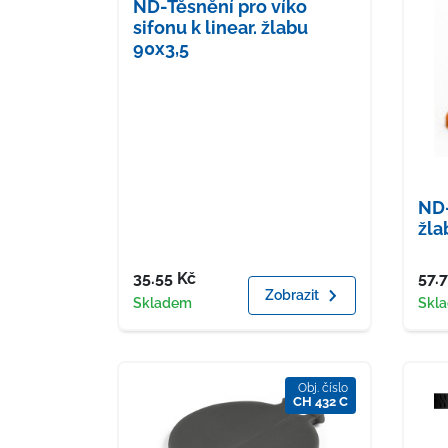
ND-Těsnění pro víko
sifonu k linear. žlabu
90x3,5
ND-
žl
Cena
Cen
35.55
Kč
57.
Zobrazit
Dostupnost
Dost
Skladem
Skl
Obj. číslo
CH 432 C