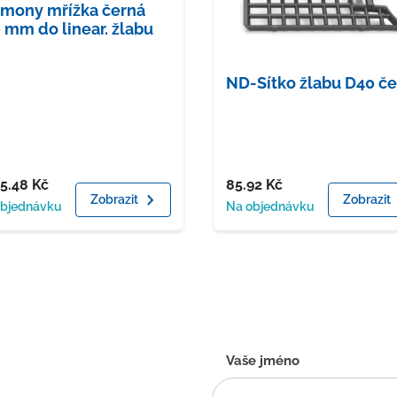
mony mřížka černá
 mm do linear. žlabu
ND-Sítko žlabu D40 č
a
Cena
55.48
Kč
85.92
Kč
Zobrazit
Zobrazit
upnost
Dostupnost
objednávku
Na objednávku
Kontaktní
Vaše jméno
formulář