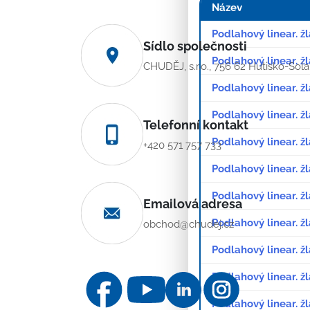
Název
Podlahový linear. ž
Sídlo společnosti
Podlahový linear. ž
CHUDĚJ, s.r.o., 756 62 Hutisko-Sol
Podlahový linear. ž
Podlahový linear. ž
Telefonní kontakt
Podlahový linear. ž
+420 571 757 733
Podlahový linear. ž
Podlahový linear. 
Emailová adresa
Podlahový linear. 
obchod@chudej.cz
Podlahový linear. ž
Podlahový linear. 
Podlahový linear. 