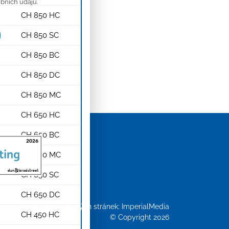
bních údajů.
CH 850 HC
CH 850 SC
CH 850 BC
CH 850 DC
CH 850 MC
CH 650 HC
CH 650 BC
CH 650 MC
CH 650 SC
CH 650 DC
Tvorba webových stránek:
ImperialMedia
CH 450 HC
© Copyright 2026