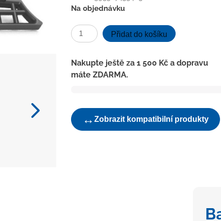
Na objednávku
ND-
Přidat do košíku
Sítko
žlabu
Nakupte ještě za
1 500
Kč
a dopravu
D40
máte ZDARMA.
černé
množství
↔
Zobrazit kompatibilní produkty
B