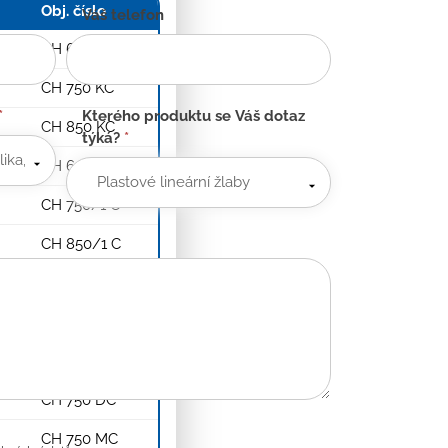
Obj. číslo
Váš telefon
CH 650 KC
CH 750 KC
*
Kterého produktu se Váš dotaz
CH 850 KC
týká?
*
CH 650/1 C
CH 750/1 C
CH 850/1 C
CH 750 HC
CH 750 SC
CH 750 BC
CH 750 DC
CH 750 MC