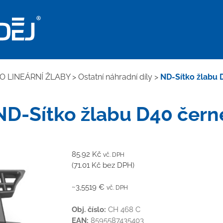
O LINEÁRNÍ ŽLABY
>
Ostatní náhradní díly
>
ND-Sítko žlabu 
ND-Sítko žlabu D40 čern
85.92
Kč
vč. DPH
(
71.01
Kč
bez DPH)
~3,5519 €
vč. DPH
Obj. číslo:
CH 468 C
EAN:
8595587435403