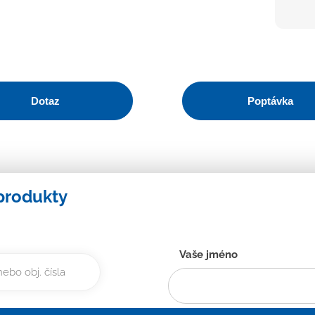
Dotaz
Poptávka
produkty
Kontaktní
Vaše jméno
formulář
-
CZ