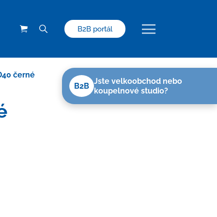
B2B portál
D40 černé
Jste velkoobchod nebo
B2B
koupelnové studio?
é