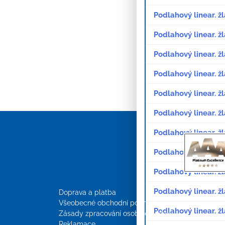
Podlahový linear. 
Podlahový linear. 
Podlahový linear. 
Podlahový linear. 
Podlahový linear. 
Podlahový linear. 
Podlahový linear. ž
Podlahový linear. 
Podlahový linear. 
Podlahový linear. 
Doprava a platba
Všeobecné obchodní podmínky
Podlahový linear. 
Zásady zpracování osobních údajů
Reklamace