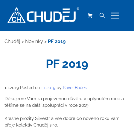
Chuděj
>
Novinky
>
PF 2019
PF 2019
1.1.2019
Posted on
1.1.2019
by
Pavel Boček
Děkujeme Vám za projevenou důvěru v uplynulém roce a
těšíme se na další spolupráci v roce 2019.
Krásně prožitý Silvestr a vše dobré do nového roku Vám
přeje kolektiv Chuděj s.r.o.