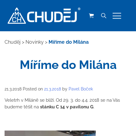
Chuděj
>
Novinky
>
Míříme do Milána
Míříme do Milána
21.3.2018
Posted on
21.3.2018
by
Pavel Boček
Veletrh v Miláně se blíží. Od 29. 3. do 4.4. 2018 se na Vás
budeme těšit na
stánku C 14 v pavilonu G
.