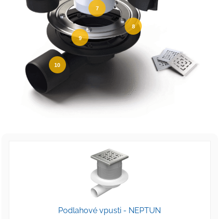
7
8
9
10
Podlahové vpusti - NEPTUN