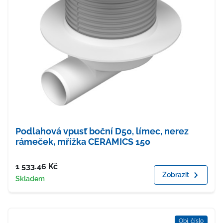
Podlahová vpusť boční D50, límec, nerez
rámeček, mřížka CERAMICS 150
Cena
1 533.46
Kč
Zobrazit
Dostupnost
Skladem
Obj. číslo