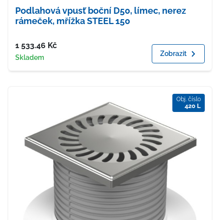
Podlahová vpusť boční D50, límec, nerez
rámeček, mřížka STEEL 150
Cena
1 533.46
Kč
Zobrazit
Dostupnost
Skladem
Obj. číslo
420 L