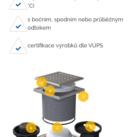
°C)
s bočním, spodním nebo průběžným
odtokem
certifikace výrobků dle VÚPS
1
2
3
5
6
4