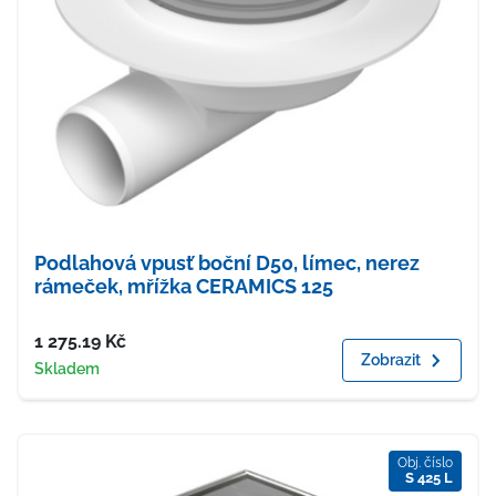
Podlahová vpusť boční D50, límec, nerez
rámeček, mřížka CERAMICS 125
Cena
1 275.19
Kč
Zobrazit
Dostupnost
Skladem
Obj. číslo
S 425 L