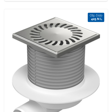
Obj. číslo
425 N L