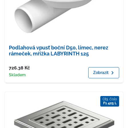
Podlahová vpusť boční D50, límec, nerez
rámeček, mřížka LABYRINTH 125
Cena
726.38
Kč
Zobrazit
Dostupnost
Skladem
Obj. číslo
F1 425 L