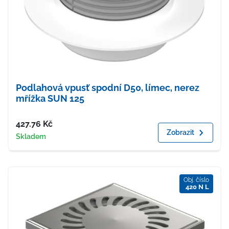
Podlahová vpusť spodní D50, límec, nerez
mřížka SUN 125
Cena
427.76
Kč
Zobrazit
Dostupnost
Skladem
Obj. číslo
420 N L