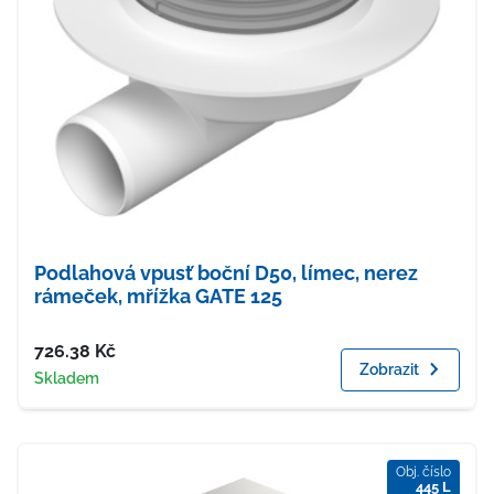
Podlahová vpusť boční D50, límec, nerez
rámeček, mřížka GATE 125
Cena
726.38
Kč
Zobrazit
Dostupnost
Skladem
Obj. číslo
445 L