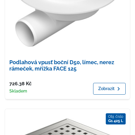
Podlahová vpusť boční D50, límec, nerez
rámeček, mřížka FACE 125
Cena
726.38
Kč
Zobrazit
Dostupnost
Skladem
Obj. číslo
G1 425 L