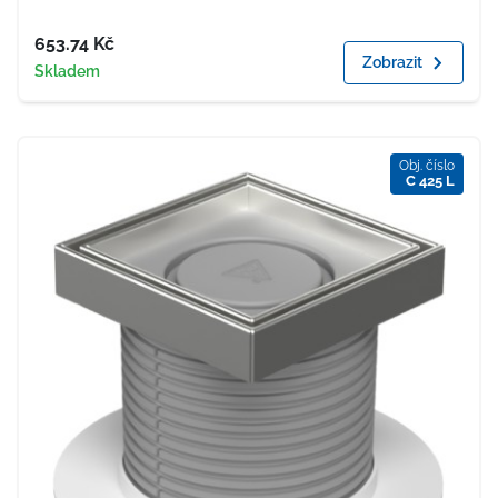
Cena
653.74
Kč
Zobrazit
Dostupnost
Skladem
Obj. číslo
C 425 L