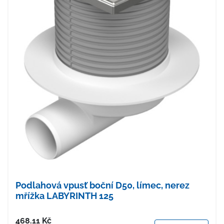
Podlahová vpusť boční D50, límec, nerez
mřížka LABYRINTH 125
Cena
468.11
Kč