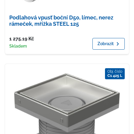
Podlahová vpusť boční D50, límec, nerez
rámeček, mřížka STEEL 125
Cena
1 275.19
Kč
Zobrazit
Dostupnost
Skladem
Obj. číslo
C1 425 L