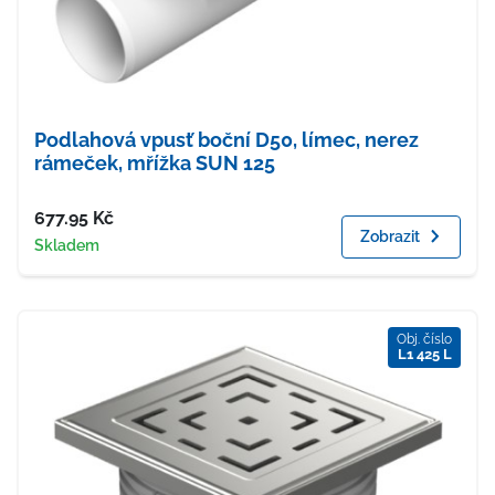
Podlahová vpusť boční D50, límec, nerez
rámeček, mřížka SUN 125
Cena
677.95
Kč
Zobrazit
Dostupnost
Skladem
Obj. číslo
L1 425 L