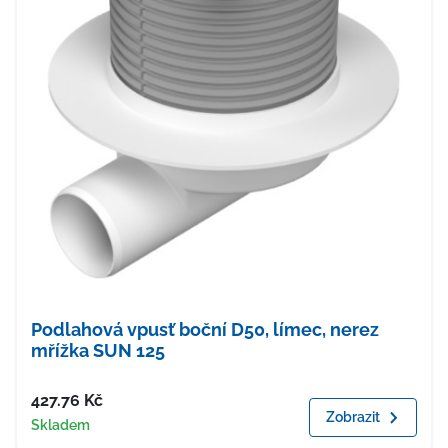
Podlahová vpusť boční D50, límec, nerez
mřížka SUN 125
Cena
427.76
Kč
Zobrazit
Dostupnost
Skladem