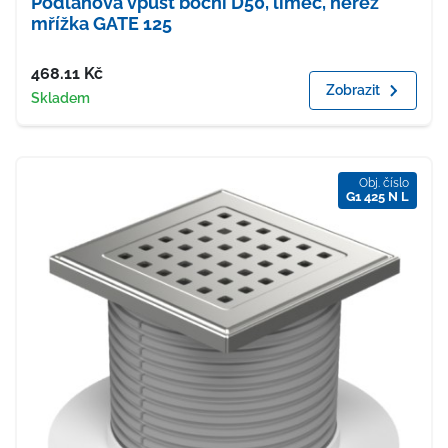
Podlahová vpusť boční D50, límec, nerez
mřížka GATE 125
Cena
468.11
Kč
Zobrazit
Dostupnost
Skladem
Obj. číslo
G1 425 N L