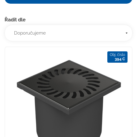
Řadit dle
Obj. číslo
394 C