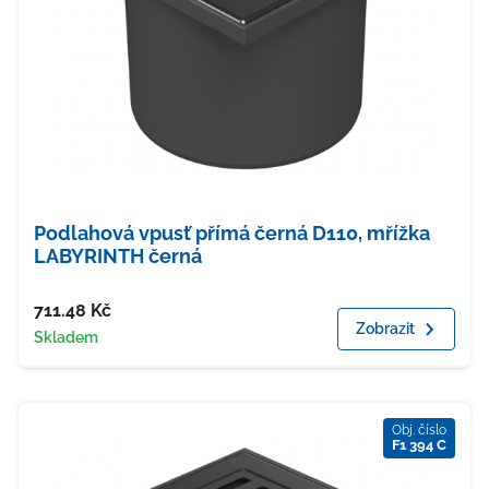
Podlahová vpusť přímá černá D110, mřížka
LABYRINTH černá
Cena
711.48
Kč
Zobrazit
Dostupnost
Skladem
Obj. číslo
F1 394 C