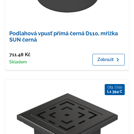
Podlahová vpusť přímá černá D110, mřížka
SUN černá
Cena
711.48
Kč
Zobrazit
Dostupnost
Skladem
Obj. číslo
L1 394 C