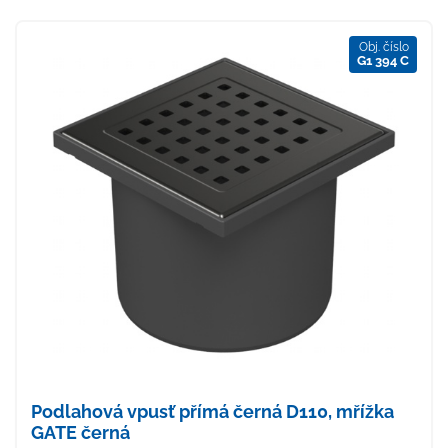
Obj. číslo
G1 394 C
Podlahová vpusť přímá černá D110, mřížka
GATE černá