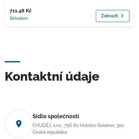
Cena
711.48
Kč
Zobrazit
Dostupnost
Skladem
Kontaktní údaje
Sídlo společnosti
CHUDĚJ, s.r.o., 756 62 Hutisko-Solanec 310,
Česká republika