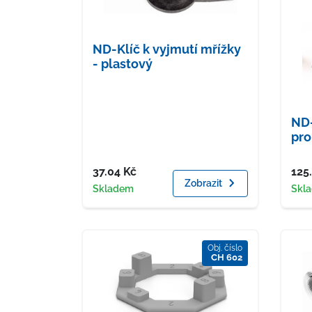
ND-Klíč k vyjmutí mřížky
- plastový
ND-
pro
Cena
Cen
37.04
Kč
125
Zobrazit
Dostupnost
Dost
Skladem
Skl
Obj. číslo
CH 602