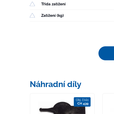
Třída zatížení
Zatížení (kg)
Náhradní díly
Obj. číslo
CH 439