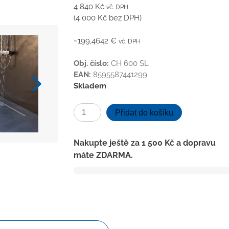
4 840
Kč
vč. DPH
(
4 000
Kč
bez DPH)
~199,4642 €
vč. DPH
Obj. číslo:
CH 600 SL
EAN:
8595587441299
Skladem
Podlahový
Přidat do košíku
lineární
žlab
Nakupte ještě za
1 500
Kč
a dopravu
Slim
máte ZDARMA.
line
600mm,
otočný
boční
sifon
D50,