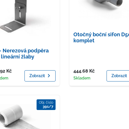
Otočný boční sifon D5
komplet
 Nerezová podpěra
 lineární žlaby
a
Cena
.92
Kč
444.68
Kč
Zobrazit
Zobrazit
upnost
Dostupnost
adem
Skladem
Obj. číslo
391/7