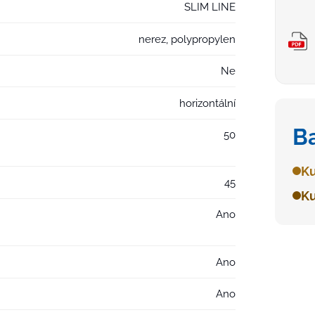
SLIM LINE
nerez, polypropylen
Ne
horizontální
B
50
Ku
45
Ku
Ano
Ano
Ano