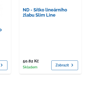
ND - Sítko lineárního
žlabu Slim Line
0
Cena
50.82
Kč
Zobrazit
Dostupnost
Skladem