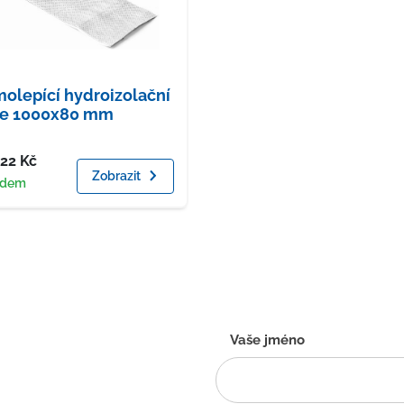
olepící hydroizolační
ie 1000x80 mm
a
.22
Kč
Zobrazit
upnost
adem
Kontaktní
Vaše jméno
formulář
-
CZ