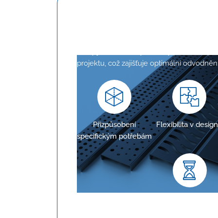
Konfigurace na mír
Žlaby jsou navrženy tak, aby přesně odp
projektu, což zajišťuje optimální odvodnění
Přizpůsobení
Flexibilita v desig
specifickým potřebám
Dlouhodobá spolehli