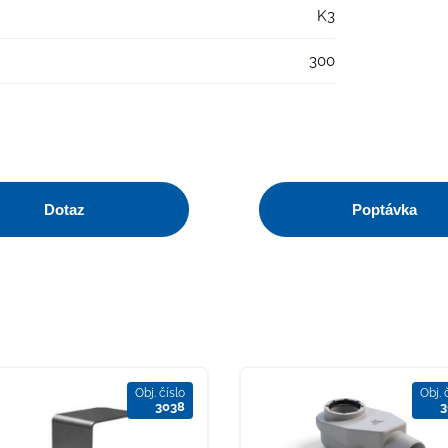
K3
300
Dotaz
Poptávka
Obj. číslo
Obj. 
3038
3