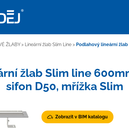
VÉ ŽLABY
>
Lineární žlab Slim Line
>
Podlahový lineární žlab
ární žlab Slim line 600m
sifon D50, mřížka Slim
Zobrazit v BIM katalogu