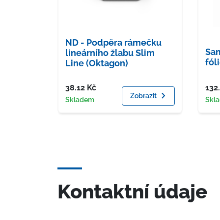
ND - Podpěra rámečku
Sam
lineárního žlabu Slim
fól
Line (Oktagon)
Cena
Cen
38.12
Kč
132
Zobrazit
Dostupnost
Dost
Skladem
Skl
Kontaktní údaje