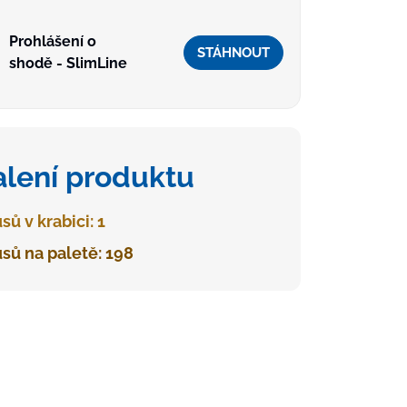
Prohlášení o
STÁHNOUT
shodě - SlimLine
alení produktu
sů v krabici: 1
sů na paletě: 198