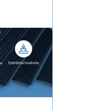
mřížka
Slim
u
množství
ovídaly požadavkům
.
nu
Estetická hodnota
vost