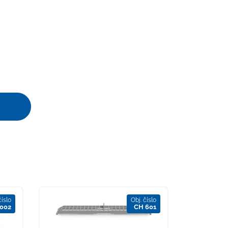
číslo
Obj. číslo
002
CH 601