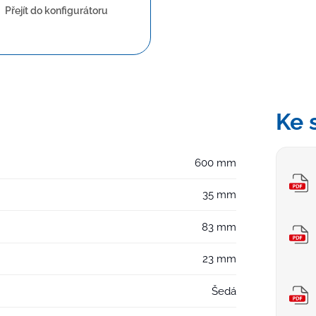
Přejít do konfigurátoru
Ke 
600 mm
35 mm
83 mm
23 mm
Šedá