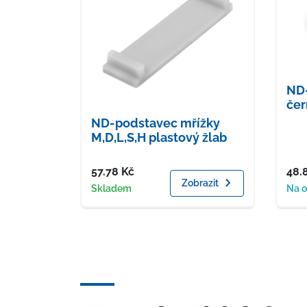
ND-
čer
ND-podstavec mřížky
M,D,L,S,H plastový žlab
Cena
Cen
57.78
Kč
48.
Zobrazit
Dostupnost
Dost
Skladem
Na 