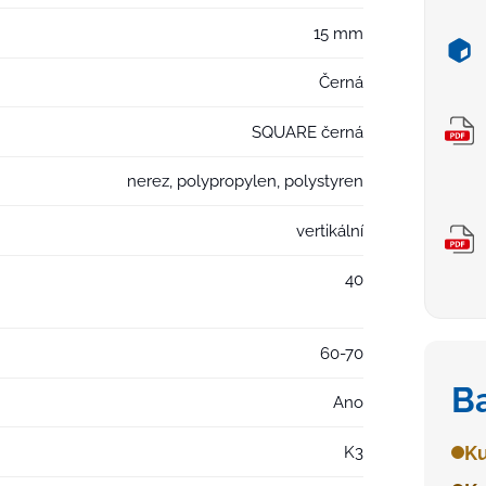
15 mm
Černá
SQUARE černá
nerez, polypropylen, polystyren
vertikální
40
60-70
B
Ano
Ku
K3