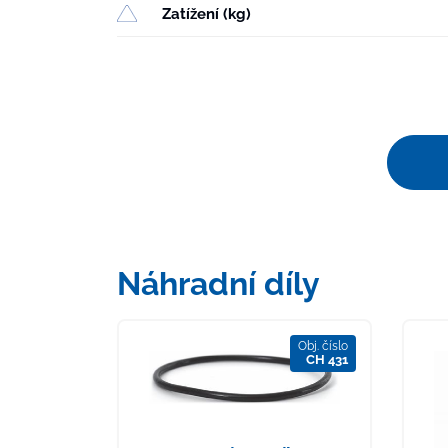
Zatížení (kg)
Náhradní díly
Obj. číslo
CH 431