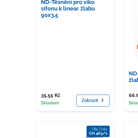
ND-Těsnění pro víko
sifonu k linear. žlabu
90x3,5
ND-
žl
Cena
Cen
35.55
Kč
66.
Zobrazit
Dostupnost
Dost
Skladem
Skl
Obj. číslo
CH 463/1