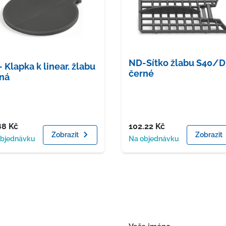
ND-Sítko žlabu S40/
 Klapka k linear. žlabu
černé
ná
a
Cena
88
Kč
102.22
Kč
Zobrazit
Zobrazit
upnost
Dostupnost
objednávku
Na objednávku
Kontaktní