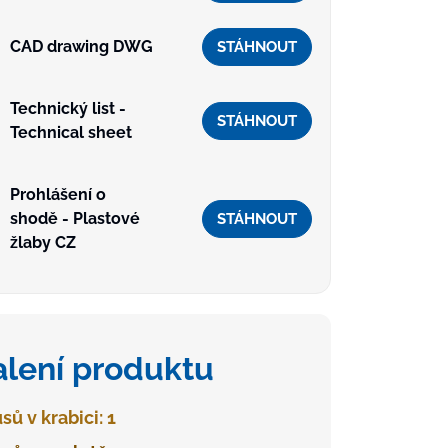
CAD drawing DWG
STÁHNOUT
Technický list -
STÁHNOUT
Technical sheet
Prohlášení o
shodě - Plastové
STÁHNOUT
žlaby CZ
alení produktu
sů v krabici: 1