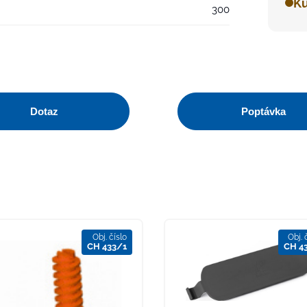
Ku
300
Dotaz
Poptávka
Obj. číslo
Obj. 
CH 433/1
CH 4