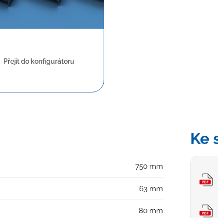
vost
Přejít do konfigurátoru
Ke 
750 mm
63 mm
80 mm