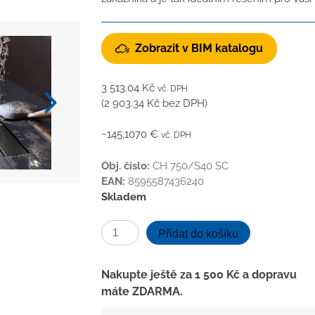
Zobrazit v BIM katalogu
3 513.04
Kč
vč. DPH
(
2 903.34
Kč
bez DPH)
~145,1070 €
vč. DPH
Obj. číslo:
CH 750/S40 SC
EAN:
8595587436240
Skladem
Podlahový
Přidat do košíku
linear.
žlab
Nakupte ještě za
1 500
Kč
a dopravu
černý
máte ZDARMA.
750
mm,