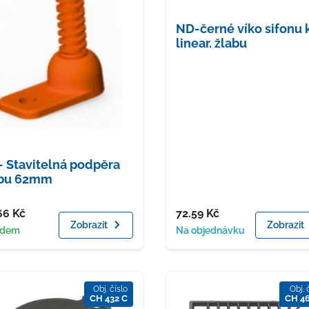
ND-černé víko sifonu 
linear. žlabu
 Stavitelná podpěra
abu 62mm
a
Cena
66
Kč
72.59
Kč
Zobrazit
Zobrazit
upnost
Dostupnost
adem
Na objednávku
Obj. číslo
Obj. 
CH 432 C
CH 4