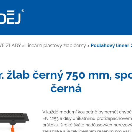
VÉ ŽLABY
>
Lineární plastový žlab černý
>
Podlahový linear.
r. žlab černý 750 mm, sp
černá
V každé moderní koupelně by neměl chybět 
EN 1253 a díky unikátnímu protizápachovém
průtoku, široké škále nadčasových nerezov
zákazníka a je tak ideálním řešením pro vaši