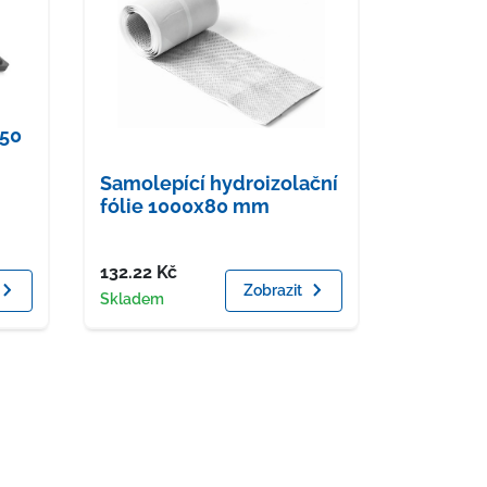
D50
Samolepící hydroizolační
fólie 1000x80 mm
Cena
132.22
Kč
Zobrazit
Dostupnost
Skladem