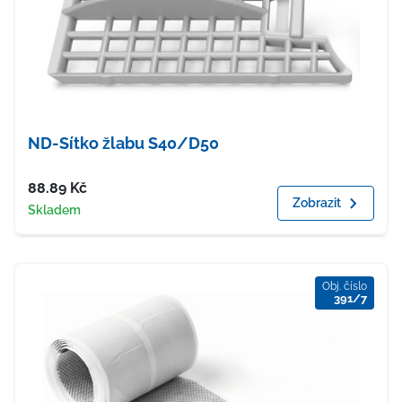
ND-Sítko žlabu S40/D50
Cena
88.89
Kč
Zobrazit
Dostupnost
Skladem
Obj. číslo
391/7