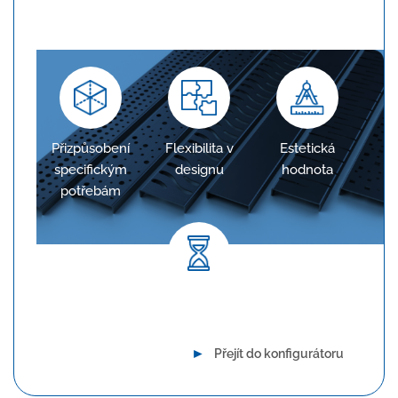
požadavkům projektu, což zajišťuje optimální
odvodnění.
Přizpůsobení
Flexibilita v
Estetická
specifickým
designu
hodnota
potřebám
Dlouhodobá spolehlivost
►
Přejít do konfigurátoru