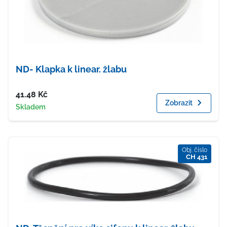
ND- Klapka k linear. žlabu
Cena
41.48
Kč
Zobrazit
Dostupnost
Skladem
Obj. číslo
CH 431