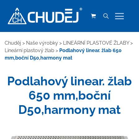
Chuděj
>
Naše výrobky
>
LINEÁRNÍ PLASTOVÉ ŽLABY
>
Lineární plastový žlab
>
Podlahový linear. žlab 650
mm,boční D50,harmony mat
Podlahový linear. žlab
650 mm,boční
D50,harmony mat