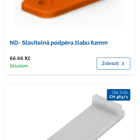
ND- Stavitelná podpěra žlabu 62mm
Cena
66.66
Kč
Zobrazit
Dostupnost
Skladem
Obj. číslo
CH 463/1