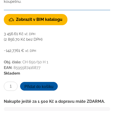
koupelnu.
Zobrazit v BIM katalogu
3 456.61
Kč
vč. DPH
(
2 856.70
Kč
bez DPH)
~142,7761 €
vč. DPH
Obj. číslo:
CH 650/50 H 1
EAN:
8595587416877
Skladem
Podlahový
Přidat do košíku
linear.
žlab
Nakupte ještě za
1 500
Kč
a dopravu máte ZDARMA.
650
mm,boční