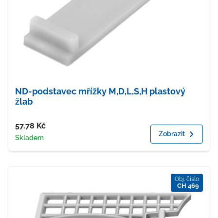
ND-podstavec mřížky M,D,L,S,H plastový
žlab
Cena
57.78
Kč
Zobrazit
Dostupnost
Skladem
Obj. číslo
CH 469