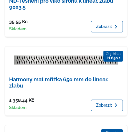
ND-Těsnění pro víko sifonu k linear. žlabu
90x3,5
Cena
35.55
Kč
Zobrazit
Dostupnost
Skladem
Obj. číslo
H 650 1
Harmony mat mřížka 650 mm do linear.
žlabu
Cena
1 358.44
Kč
Zobrazit
Dostupnost
Skladem