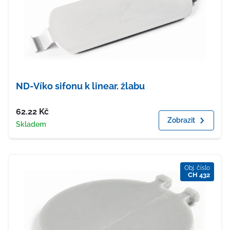
ND-Víko sifonu k linear. žlabu
Cena
62.22
Kč
Zobrazit
Dostupnost
Skladem
Obj. číslo
CH 432