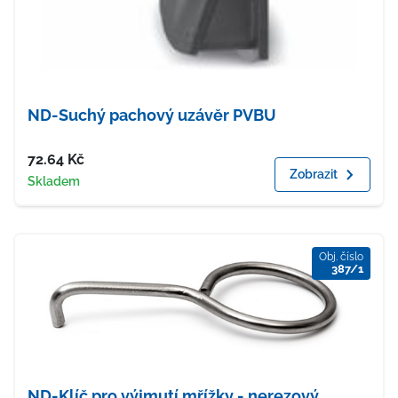
ND-Suchý pachový uzávěr PVBU
Cena
72.64
Kč
Zobrazit
Dostupnost
Skladem
Obj. číslo
387/1
ND-Klíč pro výjmutí mřížky - nerezový