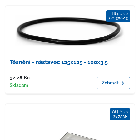
Obj. číslo
CH 388/3
Těsnění - nástavec 125x125 - 100x3,5
Cena
32.28
Kč
Zobrazit
Dostupnost
Skladem
Obj. číslo
387/3N