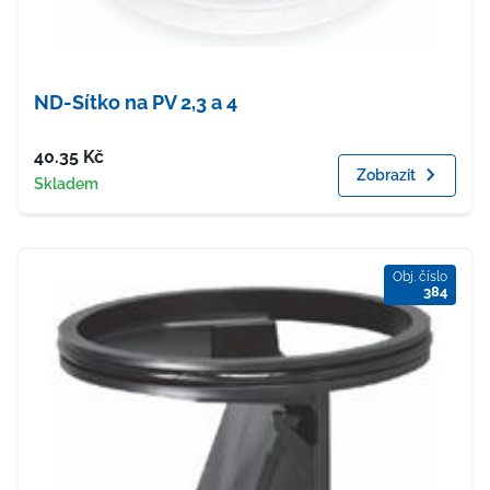
ND-Sítko na PV 2,3 a 4
Cena
40.35
Kč
Zobrazit
Dostupnost
Skladem
Obj. číslo
384