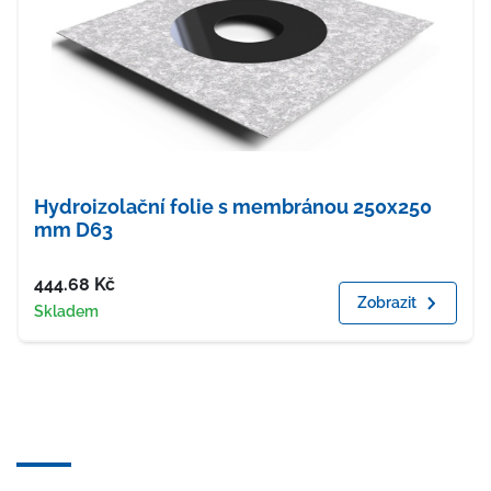
Hydroizolační folie s membránou 250x250
mm D63
Cena
444.68
Kč
Zobrazit
Dostupnost
Skladem