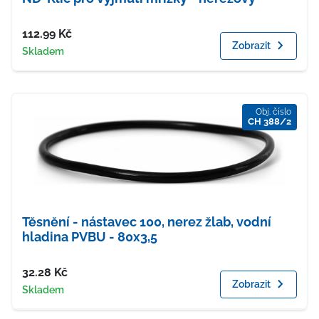
Cena
112.99
Kč
Zobrazit
Dostupnost
Skladem
Obj. číslo
CH 388/2
Těsnění - nástavec 100, nerez žlab, vodní
hladina PVBU - 80x3,5
Cena
32.28
Kč
Zobrazit
Dostupnost
Skladem