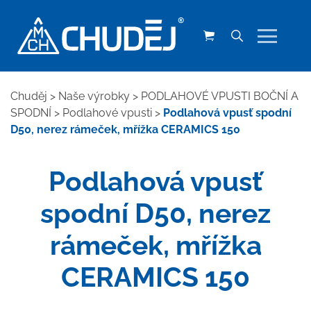
Chuděj
>
Naše výrobky
>
PODLAHOVÉ VPUSTI BOČNÍ A
SPODNÍ
>
Podlahové vpusti
>
Podlahová vpusť spodní
D50, nerez rámeček, mřížka CERAMICS 150
Podlahová vpusť
spodní D50, nerez
rámeček, mřížka
CERAMICS 150