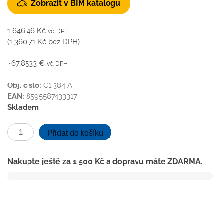
Zobrazit v BIM katalogu
1 646.46
Kč
vč. DPH
(
1 360.71
Kč
bez DPH)
~67,8533 €
vč. DPH
Obj. číslo:
C1 384 A
EAN:
8595587433317
Skladem
Podlahová
Přidat do košíku
vpusť
spodní
Nakupte ještě za
1 500
Kč
a dopravu máte ZDARMA.
D50,
nerez
rámeček,
mřížka
CERAMICS