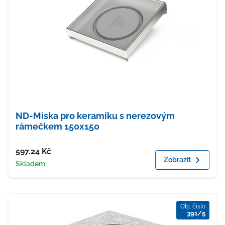
ND-Miska pro keramiku s nerezovým
rámečkem 150x150
Cena
597.24
Kč
Zobrazit
Dostupnost
Skladem
Obj. číslo
391/5