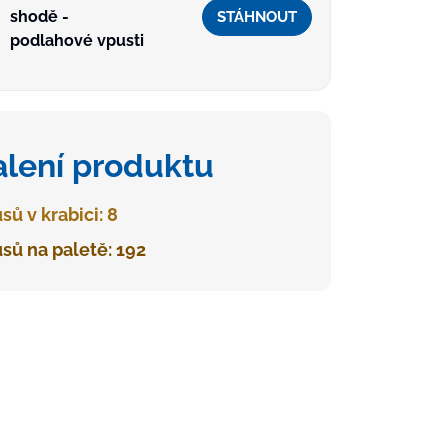
shodě -
STÁHNOUT
podlahové vpusti
alení produktu
sů v krabici: 8
sů na paletě: 192