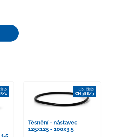
číslo
Obj. číslo
 F/1
CH 388/3
Těsnění - nástavec
125x125 - 100x3,5
1,5