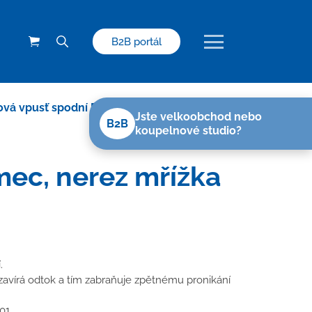
B2B portál
vá vpusť spodní D50, NEPTUN, límec,
Jste velkoobchod nebo
B2B
koupelnové studio?
mec, nerez mřížka
.
avírá odtok a tím zabraňuje zpětnému pronikání
01.