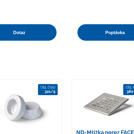
Dotaz
Poptávka
Obj. číslo
Obj. 
321/5
380
ND-Mřížka nerez FACE 