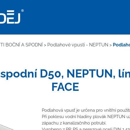
I BOČNÍ A SPODNÍ
>
Podlahové vpusti - NEPTUN
>
Podlaho
spodní D50, NEPTUN, lí
FACE
Podlahová vpusť je určena pro vnitřní použití
Při poklesu vodní hladiny plovák NEPTUN uz
zápachu z kanalizačního potrubí.
Vyrobeno z PP, PS a nerezové oceli DIN 1.43