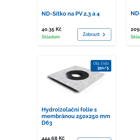
ND-
ND-Sítko na PV 2,3 a 4
Cena
Cen
40.35
Kč
209
Zobrazit
Dostupnost
Dost
Skladem
Skl
Obj. číslo
391/5
Hydroizolační folie s
membránou 250x250 mm
D63
Cena
444.68
Kč