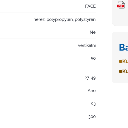
FACE
nerez, polypropylen, polystyren
Ne
B
vertikální
50
Ku
Ku
27-49
Ano
K3
300