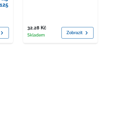
125
Cena
32.28
Kč
Zobrazit
Dostupnost
Skladem