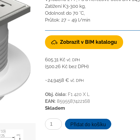
Zatížení K3-300 kg,
Odolnost do 70 °C,
Průtok: 27 – 49 l/min
Zobrazit v BIM katalogu
605.31
Kč
vč. DPH
(
500.26
Kč
bez DPH)
~24,9458 €
vč. DPH
Obj. číslo:
F1 420 X L
EAN:
8595587422168
Skladem
Podlahová
Přidat do košíku
vpusť
spodní