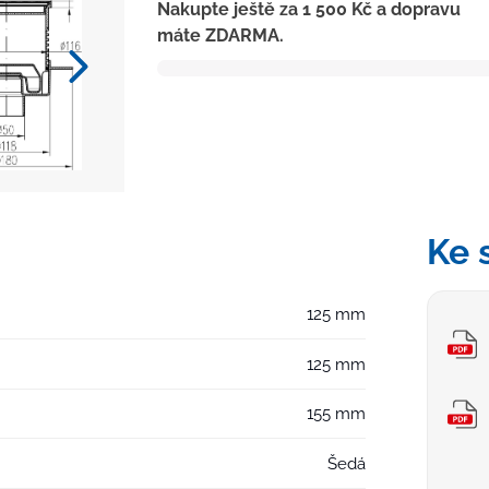
Nakupte ještě za
1 500
Kč
a dopravu
D50,
máte ZDARMA.
NEPTUN,
límec,
nerez
mřížka
FACE
množství
Ke 
125 mm
125 mm
155 mm
Šedá