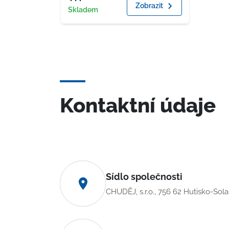
Zobrazit
Dostupnost
Skladem
Kontaktní údaje
Sídlo společnosti
CHUDĚJ, s.r.o., 756 62 Hutisko-Sol