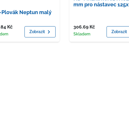
mm pro nástavec 125x
Plovák Neptun malý
a
Cena
.84
Kč
306.69
Kč
Zobrazit
Zobrazit
upnost
Dostupnost
adem
Skladem