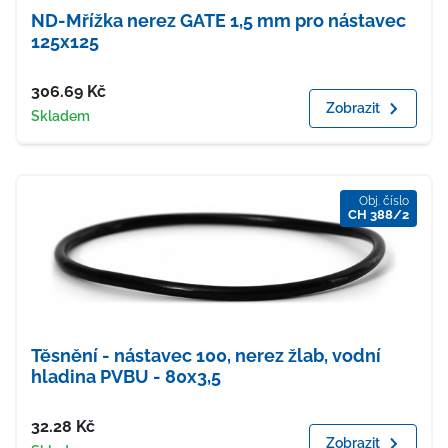
ND-Mřížka nerez GATE 1,5 mm pro nástavec
125x125
Cena
306.69
Kč
Zobrazit
Dostupnost
Skladem
Obj. číslo
CH 388/2
Těsnění - nástavec 100, nerez žlab, vodní
hladina PVBU - 80x3,5
Cena
32.28
Kč
Zobrazit