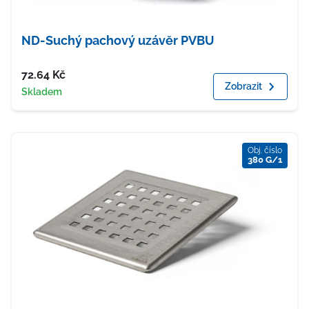
ND-Suchý pachový uzávěr PVBU
Cena
72.64
Kč
Zobrazit
Dostupnost
Skladem
Obj. číslo
380 G/1