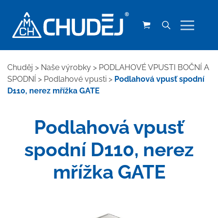
Chuděj
>
Naše výrobky
>
PODLAHOVÉ VPUSTI BOČNÍ A
SPODNÍ
>
Podlahové vpusti
>
Podlahová vpusť spodní
D110, nerez mřížka GATE
Podlahová vpusť
spodní D110, nerez
mřížka GATE