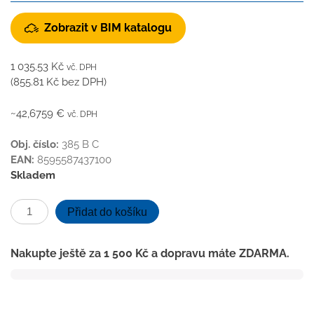
Zobrazit v BIM katalogu
1 035.53
Kč
vč. DPH
(
855.81
Kč
bez DPH)
~42,6759 €
vč. DPH
Obj. číslo:
385 B C
EAN:
8595587437100
Skladem
Podlahová
Přidat do košíku
vpusť
spodní
Nakupte ještě za
1 500
Kč
a dopravu máte ZDARMA.
černá
D75,
nerez
příruba,