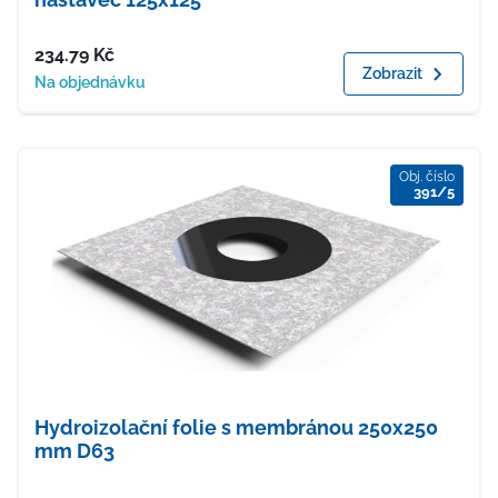
Cena
234.79
Kč
Zobrazit
Dostupnost
Na objednávku
Obj. číslo
391/5
Hydroizolační folie s membránou 250x250
mm D63