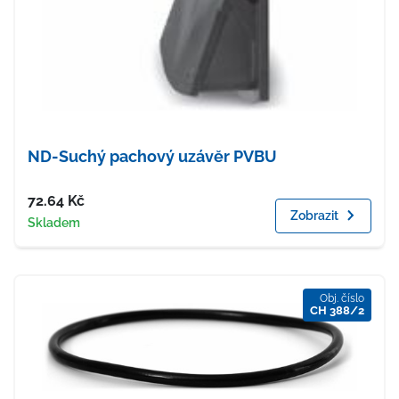
ND-Suchý pachový uzávěr PVBU
Cena
72.64
Kč
Zobrazit
Dostupnost
Skladem
Obj. číslo
CH 388/2