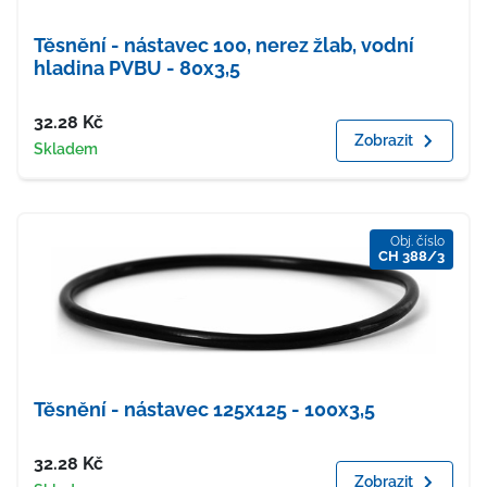
Těsnění - nástavec 100, nerez žlab, vodní
hladina PVBU - 80x3,5
Cena
32.28
Kč
Zobrazit
Dostupnost
Skladem
Obj. číslo
CH 388/3
Těsnění - nástavec 125x125 - 100x3,5
Cena
32.28
Kč
Zobrazit
Dostupnost