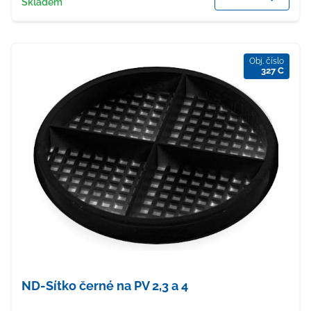
Skladem
Obj. číslo
327 C
ND-Sítko černé na PV 2,3 a 4