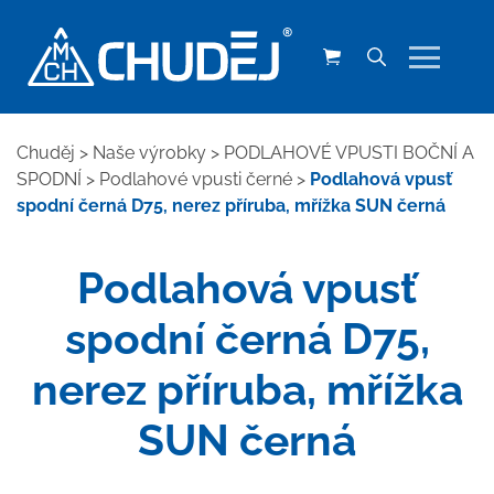
Chuděj
>
Naše výrobky
>
PODLAHOVÉ VPUSTI BOČNÍ A
SPODNÍ
>
Podlahové vpusti černé
>
Podlahová vpusť
spodní černá D75, nerez příruba, mřížka SUN černá
Podlahová vpusť
spodní černá D75,
nerez příruba, mřížka
SUN černá