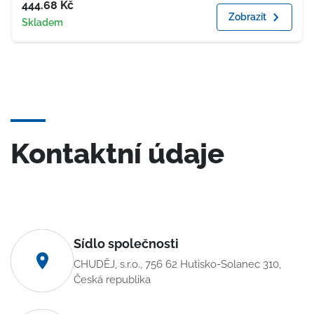
Cena
444.68
Kč
Zobrazit
Dostupnost
Skladem
Kontaktní údaje
Sídlo společnosti
CHUDĚJ, s.r.o., 756 62 Hutisko-Solanec 310,
Česká republika