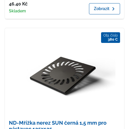
Cena
46.40
Kč
Zobrazit
Dostupnost
Skladem
Obj. číslo
380 C
ND-Mřížka nerez SUN černá 1,5 mm pro
nástavec 125x125