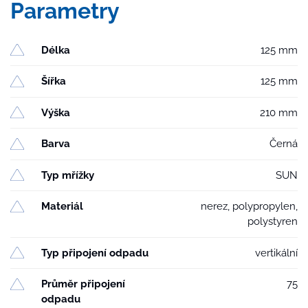
Parametry
mřížka
SUN
černá
Délka
125 mm
množství
Šířka
125 mm
Výška
210 mm
Barva
Černá
Typ mřížky
SUN
Materiál
nerez, polypropylen,
polystyren
Typ připojení odpadu
vertikální
Průměr připojení
75
odpadu