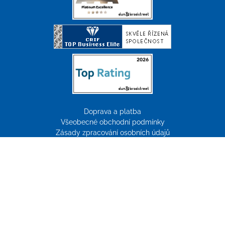
Doprava a platba
Všeobecné obchodní podmínky
Zásady zpracování osobních údajů
Reklamace
Tvorba webových stránek:
ImperialMedia
© Copyright 2026