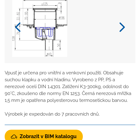
Vpusť je určena pro vnitřní a venkovní použití. Obsahuje
suchou klapku a vodní hladinu. Vyrobeno z PP, PS a
nerezové oceli DIN 1.4301. Zatížení K3-300kg, odolnost do
90°C, zkoušeno dle normy EN 1253. Černá nerezová mřížka
1,5 mm je opatřena polyesterovou termosetickou barvou.
Výrobek je expedován do 7 pracovních dnů.
Zobrazit v BIM katalogu