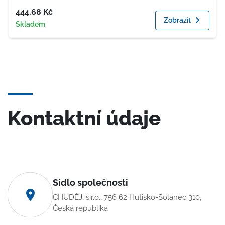
Cena
444.68
Kč
Zobrazit
Dostupnost
Skladem
Kontaktní údaje
Sídlo společnosti
CHUDĚJ, s.r.o., 756 62 Hutisko-Solanec 310,
Česká republika