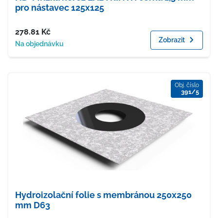
pro nástavec 125x125
Cena
278.81
Kč
Zobrazit
Dostupnost
Na objednávku
Obj. číslo
391/5
Hydroizolační folie s membránou 250x250
mm D63