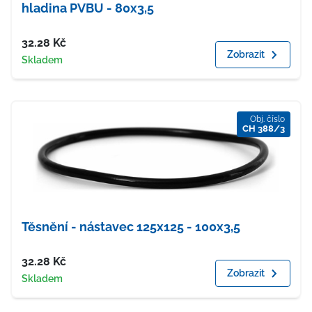
hladina PVBU - 80x3,5
Cena
32.28
Kč
Zobrazit
Dostupnost
Skladem
Obj. číslo
CH 388/3
Těsnění - nástavec 125x125 - 100x3,5
Cena
32.28
Kč
Zobrazit
Dostupnost
Skladem