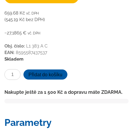
659.68
Kč
vč. DPH
(
545.19
Kč
bez DPH)
~27,1865 €
vč. DPH
Obj. číslo:
L1 383 A C
EAN:
8595587437537
Skladem
Podlahová
Přidat do košíku
vpusť
spodní
Nakupte ještě za
1 500
Kč
a dopravu máte ZDARMA.
černá
D40,
nerez
mřížka
Parametry
LABYRINTH
černá