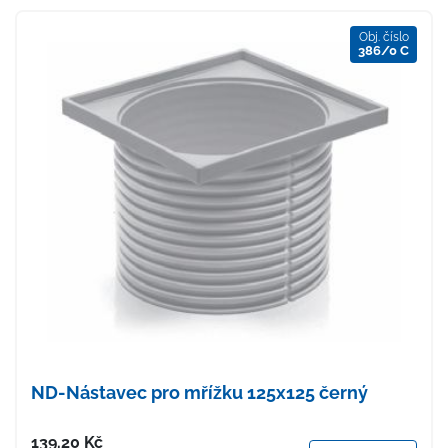
Obj. číslo
386/0 C
ND-Nástavec pro mřížku 125x125 černý
Cena
139.20
Kč