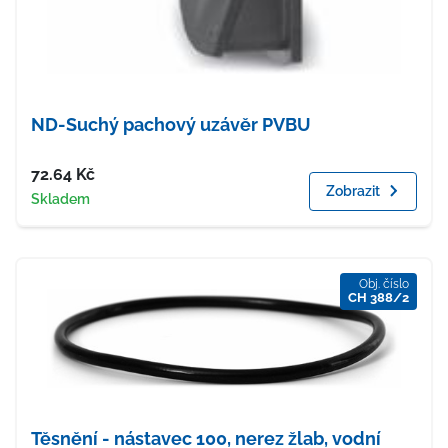
ND-Suchý pachový uzávěr PVBU
Cena
72.64
Kč
Zobrazit
Dostupnost
Skladem
Obj. číslo
CH 388/2
Těsnění - nástavec 100, nerez žlab, vodní