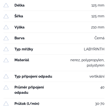
množství
Délka
125 mm
Šířka
125 mm
Výška
210 mm
Barva
Černá
Typ mřížky
LABYRINTH
Materiál
nerez, polypropylen,
polystyren
Typ připojení odpadu
vertikální
Průměr připojení
40
odpadu
Průtok (l/min)
30-70