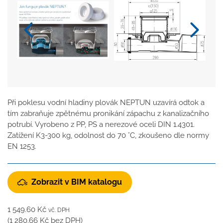
Při poklesu vodní hladiny plovák NEPTUN uzavírá odtok a
tím zabraňuje zpětnému pronikání zápachu z kanalizačního
potrubí. Vyrobeno z PP, PS a nerezové oceli DIN 1.4301.
Zatížení K3-300 kg, odolnost do 70 °C, zkoušeno dle normy
EN 1253.
Zobrazit v BIM katalogu
1 549.60
Kč
vč. DPH
(
1 280.66
Kč
bez DPH)