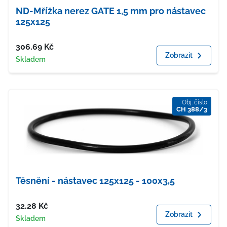
ND-Mřížka nerez GATE 1,5 mm pro nástavec
125x125
Cena
306.69
Kč
Zobrazit
Dostupnost
Skladem
Obj. číslo
CH 388/3
Těsnění - nástavec 125x125 - 100x3,5
Cena
32.28
Kč
Zobrazit
Dostupnost
Skladem