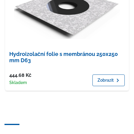
Hydroizolační folie s membránou 250x250
mm D63
Cena
444.68
Kč
Zobrazit
Dostupnost
Skladem