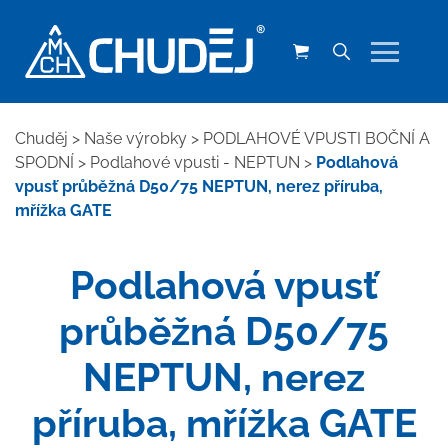
Chuděj
>
Naše výrobky
>
PODLAHOVÉ VPUSTI BOČNÍ A
SPODNÍ
>
Podlahové vpusti - NEPTUN
>
Podlahová
vpusť průběžná D50/75 NEPTUN, nerez příruba,
mřížka GATE
Podlahová vpusť
průběžná D50/75
NEPTUN, nerez
příruba, mřížka GATE