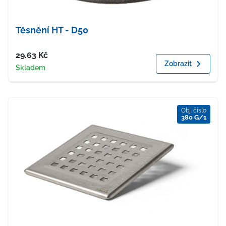
Těsnění HT - D50
Cena
29.63
Kč
Zobrazit
Dostupnost
Skladem
Obj. číslo
380 G/1