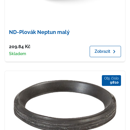
ND-Plovák Neptun malý
Cena
209.84
Kč
Zobrazit
Dostupnost
Skladem
Obj. číslo
9810