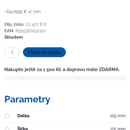
~64,0595 €
vč. DPH
Obj. číslo:
G1 427 B X
EAN:
8595587432150
Skladem
Podlahová
Přidat do košíku
vpusť
průběžná
Nakupte ještě za
1 500
Kč
a dopravu máte ZDARMA.
D50/75
NEPTUN,
nerez
příruba,
Parametry
mřížka
GATE
množství
Délka
125 mm
Šířka
125 mm