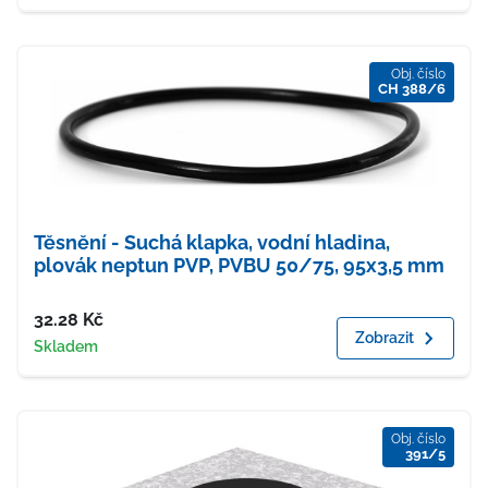
Obj. číslo
CH 388/6
Těsnění - Suchá klapka, vodní hladina,
plovák neptun PVP, PVBU 50/75, 95x3,5 mm
Cena
32.28
Kč
Zobrazit
Dostupnost
Skladem
Obj. číslo
391/5