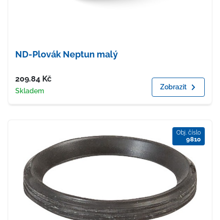
ND-Plovák Neptun malý
Cena
209.84
Kč
Zobrazit
Dostupnost
Skladem
Obj. číslo
9810