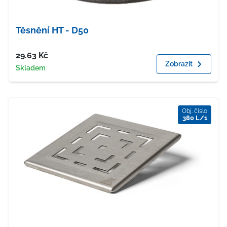
Těsnění HT - D50
Cena
29.63
Kč
Zobrazit
Dostupnost
Skladem
Obj. číslo
380 L/1