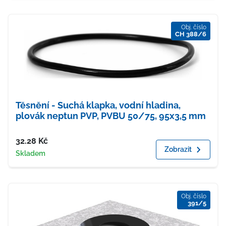
Obj. číslo
CH 388/6
Těsnění - Suchá klapka, vodní hladina,
plovák neptun PVP, PVBU 50/75, 95x3,5 mm
Cena
32.28
Kč
Zobrazit
Dostupnost
Skladem
Obj. číslo
391/5