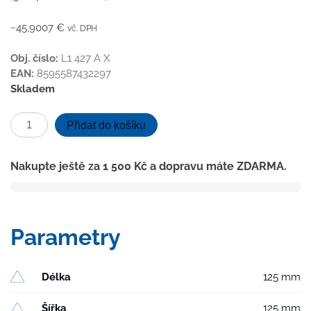
~45,9007 €
vč. DPH
Obj. číslo:
L1 427 A X
EAN:
8595587432297
Skladem
Podlahová
Přidat do košíku
vpusť
průběžná
Nakupte ještě za
1 500
Kč
a dopravu máte ZDARMA.
D50/75
NEPTUN,
nerez
mřížka
Parametry
LABYRINTH
množství
Délka
125 mm
Šířka
125 mm