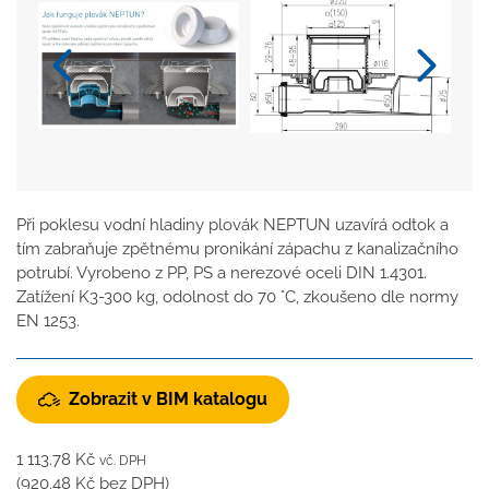
Při poklesu vodní hladiny plovák NEPTUN uzavírá odtok a
tím zabraňuje zpětnému pronikání zápachu z kanalizačního
potrubí. Vyrobeno z PP, PS a nerezové oceli DIN 1.4301.
Zatížení K3-300 kg, odolnost do 70 °C, zkoušeno dle normy
EN 1253.
Zobrazit v BIM katalogu
1 113.78
Kč
vč. DPH
(
920.48
Kč
bez DPH)