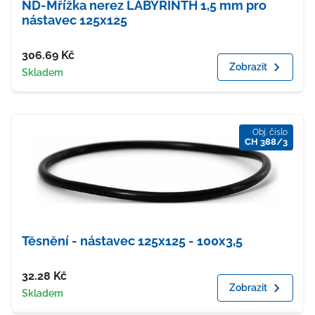
ND-Mřížka nerez LABYRINTH 1,5 mm pro
nástavec 125x125
Cena
306.69
Kč
Zobrazit
Dostupnost
Skladem
Obj. číslo
CH 388/3
Těsnění - nástavec 125x125 - 100x3,5
Cena
32.28
Kč
Zobrazit
Dostupnost
Skladem