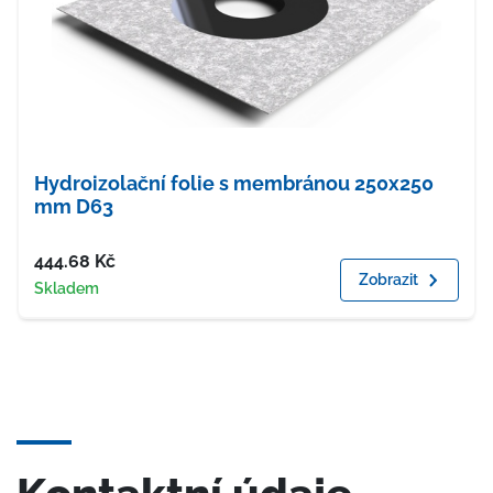
Hydroizolační folie s membránou 250x250
mm D63
Cena
444.68
Kč
Zobrazit
Dostupnost
Skladem