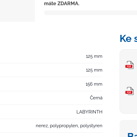
máte ZDARMA.
D50/75,
nerez
příruba,
mřížka
LABYRINTH
Ke 
černá
množství
125 mm
125 mm
156 mm
Černá
LABYRINTH
nerez, polypropylen, polystyren
B