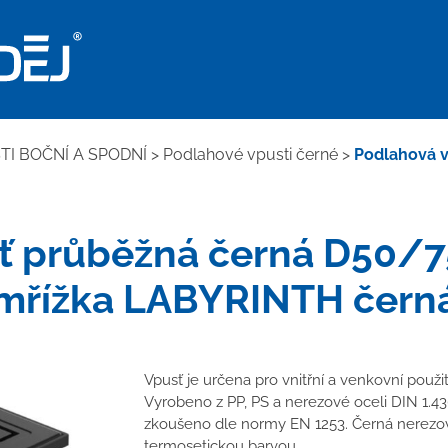
I BOČNÍ A SPODNÍ
>
Podlahové vpusti černé
>
Podlahová v
 průběžná černá D50/75
mřížka LABYRINTH čern
Vpusť je určena pro vnitřní a venkovní použi
Vyrobeno z PP, PS a nerezové oceli DIN 1.43
zkoušeno dle normy EN 1253. Černá nerezov
termosetickou barvou.