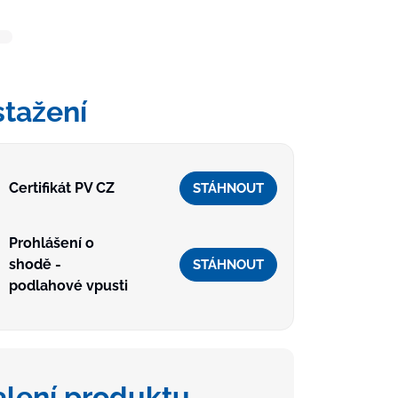
stažení
Certifikát PV CZ
STÁHNOUT
Prohlášení o
shodě -
STÁHNOUT
podlahové vpusti
alení produktu