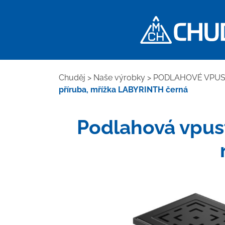
Chuděj
>
Naše výrobky
>
PODLAHOVÉ VPUST
příruba, mřížka LABYRINTH černá
Podlahová vpusť