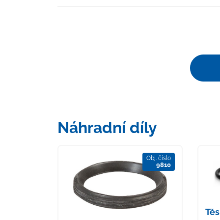
Náhradní díly
Obj. číslo
9810
Těs