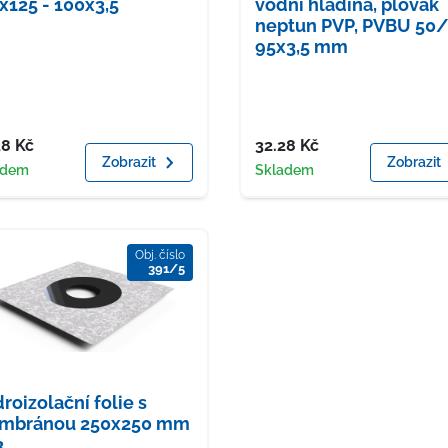
x125 - 100x3,5
vodní hladina, plovák
neptun PVP, PVBU 50/
95x3,5 mm
a
Cena
28
Kč
32.28
Kč
Zobrazit
Zobrazit
upnost
Dostupnost
adem
Skladem
Obj. číslo
391/5
roizolační folie s
mbránou 250x250 mm
3