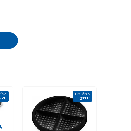
číslo
Obj. číslo
8/6
327 C
,