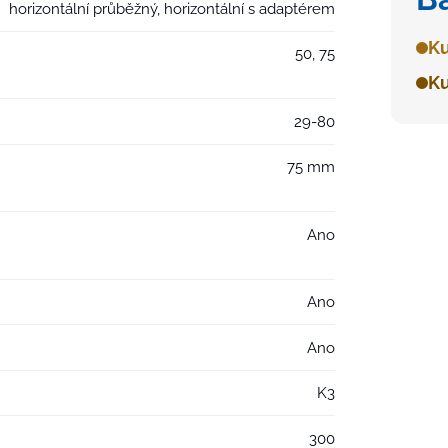
horizontální průběžný, horizontální s adaptérem
Ku
50, 75
Ku
29-80
75 mm
Ano
Ano
Ano
K3
300