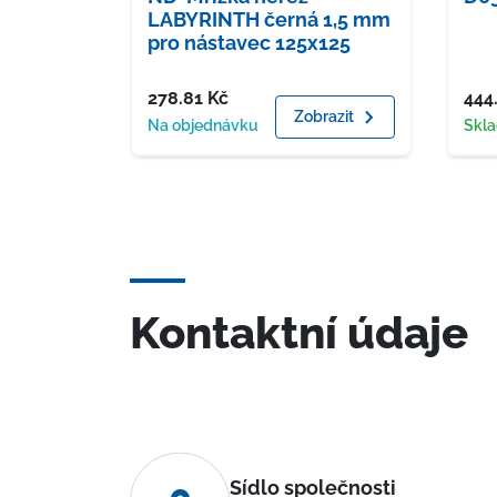
LABYRINTH černá 1,5 mm
pro nástavec 125x125
Cena
Cen
278.81
Kč
444
Zobrazit
Dostupnost
Dost
Na objednávku
Skl
Kontaktní údaje
Sídlo společnosti