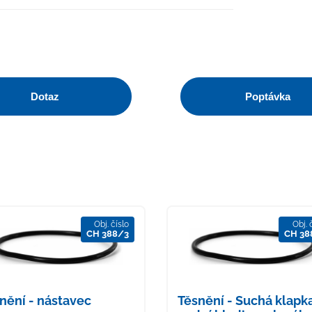
Dotaz
Poptávka
Obj. číslo
Obj. 
CH 388/3
CH 38
nění - nástavec
Těsnění - Suchá klapka