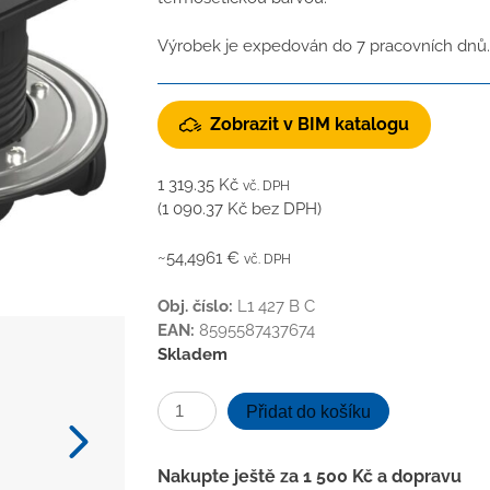
Výrobek je expedován do 7 pracovních dnů.
Zobrazit v BIM katalogu
1 319.35
Kč
vč. DPH
(
1 090.37
Kč
bez DPH)
~54,4961 €
vč. DPH
Obj. číslo:
L1 427 B C
EAN:
8595587437674
Skladem
Podlahová
Přidat do košíku
vpusť
průběžná
Nakupte ještě za
1 500
Kč
a dopravu
černá