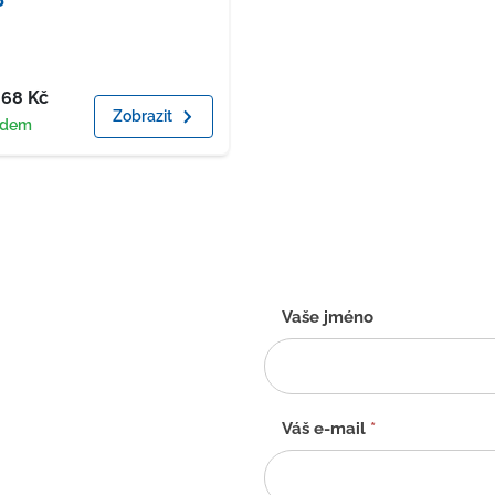
a
.68
Kč
Zobrazit
upnost
adem
Kontaktní
Vaše jméno
formulář
-
CZ
Váš e-mail
*