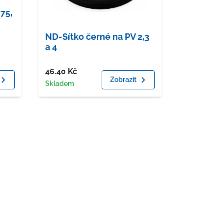
75,
ND-Sítko černé na PV 2,3
a 4
Cena
46.40
Kč
Zobrazit
Dostupnost
Skladem