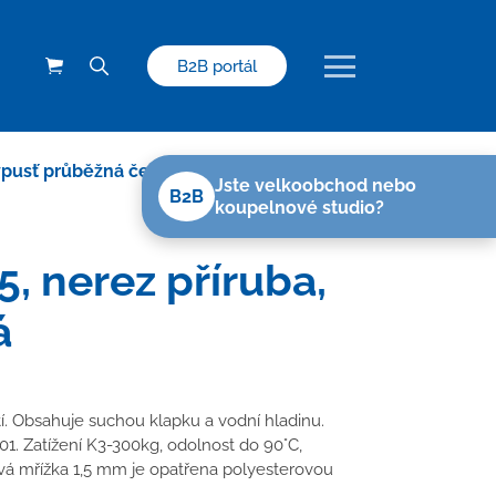
B2B portál
pusť průběžná černá D50/75, nerez
Jste velkoobchod nebo
B2B
koupelnové studio?
, nerez příruba,
á
tí. Obsahuje suchou klapku a vodní hladinu.
01. Zatížení K3-300kg, odolnost do 90°C,
á mřížka 1,5 mm je opatřena polyesterovou