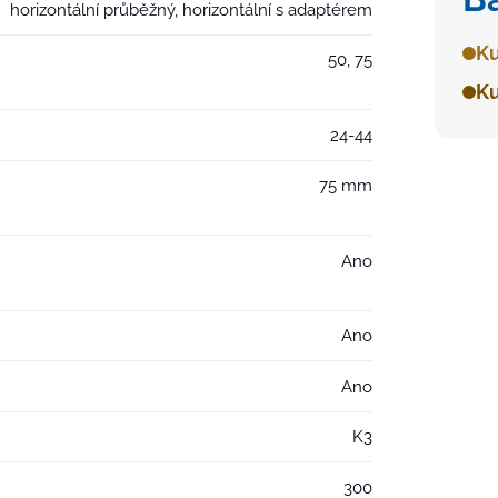
horizontální průběžný, horizontální s adaptérem
Ku
50, 75
Ku
24-44
75 mm
Ano
Ano
Ano
K3
300