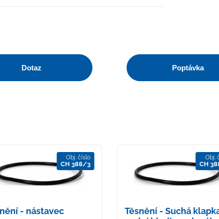
Dotaz
Poptávka
Obj. číslo
Obj. 
CH 388/3
CH 38
nění - nástavec
Těsnění - Suchá klapka