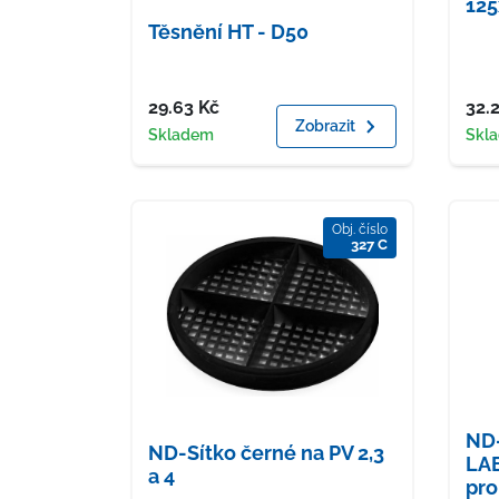
125
Těsnění HT - D50
Cena
Cen
29.63
Kč
32.
Zobrazit
Dostupnost
Dost
Skladem
Skl
Obj. číslo
327 C
ND-
ND-Sítko černé na PV 2,3
LAB
a 4
pro