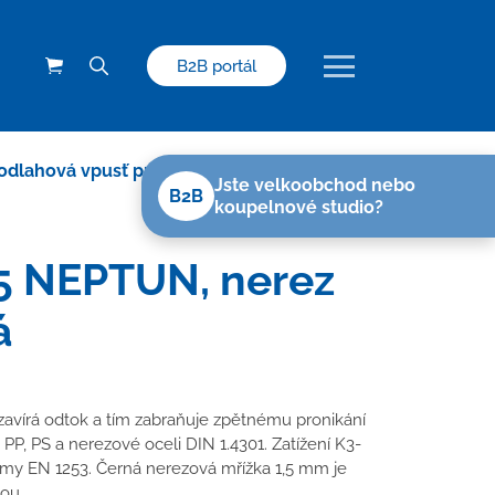
B2B portál
odlahová vpusť průběžná černá D50/75
Jste velkoobchod nebo
B2B
koupelnové studio?
5 NEPTUN, nerez
á
avírá odtok a tím zabraňuje zpětnému pronikání
PP, PS a nerezové oceli DIN 1.4301. Zatížení K3-
rmy EN 1253. Černá nerezová mřížka 1,5 mm je
ou.