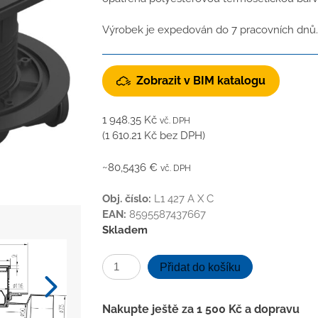
Výrobek je expedován do 7 pracovních dnů.
Zobrazit v BIM katalogu
1 948.35
Kč
vč. DPH
(
1 610.21
Kč
bez DPH)
~80,5436 €
vč. DPH
Obj. číslo:
L1 427 A X C
EAN:
8595587437667
Skladem
Podlahová
Přidat do košíku
vpusť
průběžná
Nakupte ještě za
1 500
Kč
a dopravu
černá