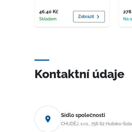
Cena
Cen
46.40
Kč
278
Zobrazit
Dostupnost
Dost
Skladem
Na 
Kontaktní údaje
Sídlo společnosti
CHUDĚJ, s.r.o., 756 62 Hutisko-Sol