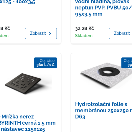
x125 - 100x3,5
vodní hladina, plovák
neptun PVP, PVBU 50/
95x3,5 mm
a
Cena
28
Kč
32.28
Kč
Zobrazit
Zobrazit
upnost
Dostupnost
adem
Skladem
Obj. číslo
Obj. 
380 L/1 C
39
Hydroizolační folie s
membránou 250x250
D63
Mřížka nerez
YRINTH černá 1,5 mm
 nástavec 125x125