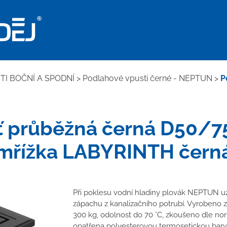
I BOČNÍ A SPODNÍ
>
Podlahové vpusti černé - NEPTUN
>
P
ť průběžná černá D50/7
mřížka LABYRINTH čern
Při poklesu vodní hladiny plovák NEPTUN uz
zápachu z kanalizačního potrubí. Vyrobeno z 
300 kg, odolnost do 70 °C, zkoušeno dle no
opatřena polyesterovou termosetickou barv