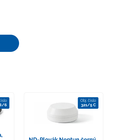
číslo
Obj. číslo
8/6
321/5 C
,
ND-Plovák Neptun černý