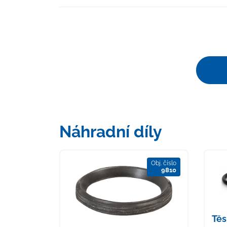
Náhradní díly
Obj. číslo
9810
Těs