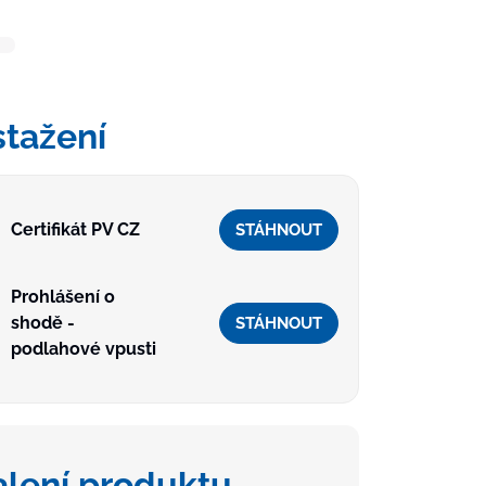
stažení
Certifikát PV CZ
STÁHNOUT
Prohlášení o
shodě -
STÁHNOUT
podlahové vpusti
alení produktu