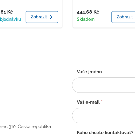
a
Cena
.81
Kč
444.68
Kč
Zobrazit
Zobrazit
upnost
Dostupnost
objednávku
Skladem
Kontaktní
Vaše jméno
formulář
-
CZ
Váš e-mail
*
anec 310, Česká republika
Koho chcete kontaktovat?