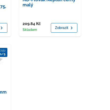
malý
75,
Cena
209.84
Kč
Zobrazit
Dostupnost
Skladem
číslo
1/5
 mm