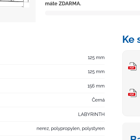
máte ZDARMA.
D50/75
NEPTUN,
nerez
mřížka
LABYRINTH
Ke 
černá
množství
125 mm
125 mm
156 mm
Černá
LABYRINTH
nerez, polypropylen, polystyren
B