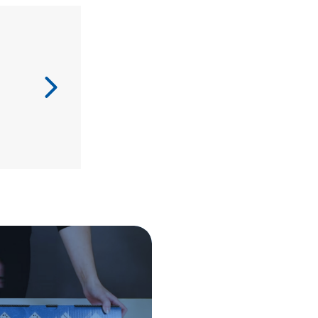
mřížka
CERAMICS
150
množství