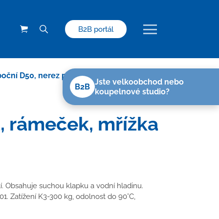
B2B portál
oční D50, nerez příruba, rámeček, mřížka
Jste velkoobchod nebo
B2B
koupelnové studio?
, rámeček, mřížka
tí. Obsahuje suchou klapku a vodní hladinu.
01. Zatížení K3-300 kg, odolnost do 90°C,