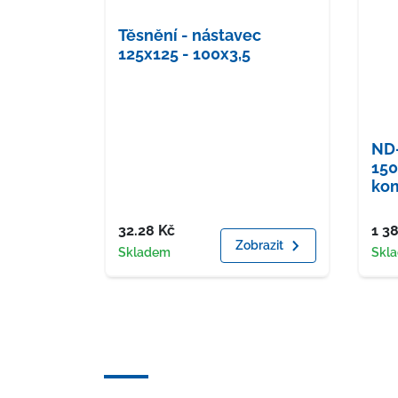
Těsnění - nástavec
125x125 - 100x3,5
ND-
15
ko
Cena
Cen
32.28
Kč
1 3
Zobrazit
Dostupnost
Dost
Skladem
Skl