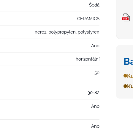
Šedá
CERAMICS
nerez, polypropylen, polystyren
Ano
B
horizontální
50
Ku
Ku
30-82
Ano
Ano