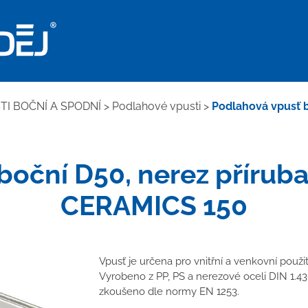
I BOČNÍ A SPODNÍ
>
Podlahové vpusti
>
Podlahová vpusť b
boční D50, nerez příruba
CERAMICS 150
Vpusť je určena pro vnitřní a venkovní použi
Vyrobeno z PP, PS a nerezové oceli DIN 1.43
zkoušeno dle normy EN 1253.