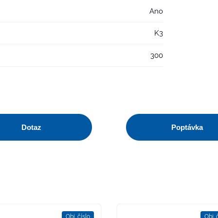
Ano
K3
300
Dotaz
Poptávka
Obj. číslo
Obj. 