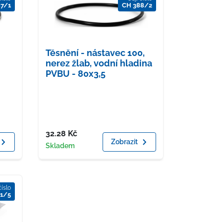
87/1
CH 388/2
Těsnění - nástavec 100,
nerez žlab, vodní hladina
PVBU - 80x3,5
Cena
32.28
Kč
Zobrazit
Dostupnost
Skladem
číslo
1/5