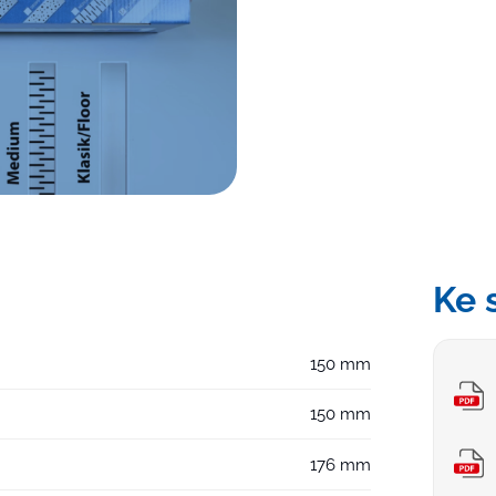
Ke 
150 mm
150 mm
176 mm