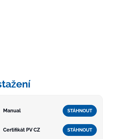
stažení
Manual
STÁHNOUT
Certifikát PV CZ
STÁHNOUT