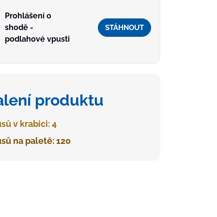
Prohlášení o
shodě -
STÁHNOUT
podlahové vpusti
alení produktu
sů v krabici: 4
sů na paletě: 120