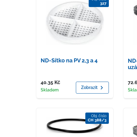
327
ND-Sítko na PV 2,3 a 4
ND
uz
Cena
Cen
40.35
Kč
72.
Zobrazit
Dostupnost
Dost
Skladem
Skl
Obj. číslo
CH 388/3