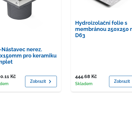
Hydroizolační folie s
membránou 250x250
D63
Nástavec nerez.
0x150mm pro keramiku
mplet
a
Cena
80.11
Kč
444.68
Kč
Zobrazit
Zobrazit
upnost
Dostupnost
adem
Skladem