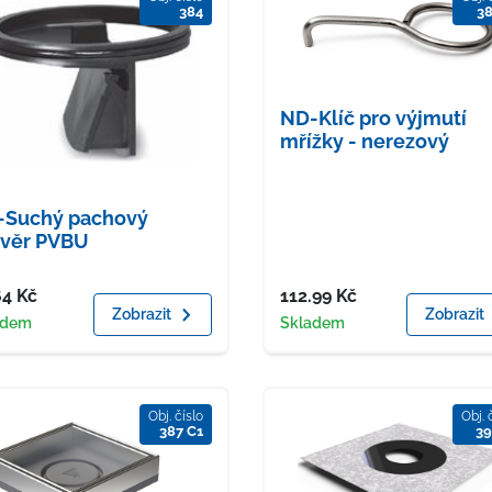
384
3
ND-Klíč pro výjmutí
mřížky - nerezový
-Suchý pachový
ávěr PVBU
a
Cena
64
Kč
112.99
Kč
Zobrazit
Zobrazit
upnost
Dostupnost
adem
Skladem
Obj. číslo
Obj. 
387 C1
39