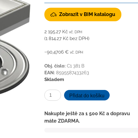
Zobrazit v BIM katalogu
2 195.27
Kč
vč. DPH
(
1 814.27
Kč
bez DPH)
~90,4706 €
vč. DPH
Obj. číslo:
C1 381 B
EAN:
8595587433263
Skladem
Podlahová
Přidat do košíku
vpusť
boční
Nakupte ještě za
1 500
Kč
a dopravu
D50,
máte ZDARMA.
nerez
příruba,
rámeček,